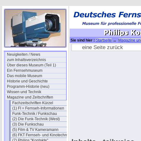
Sie sind hier :
Startseite
→
Magazine und
eine Seite zurück
Neuigkeiten / News
zum Inhaltsverzeichnis
Über dieses Museum (Teil 1)
Ein Fernsehmuseum
Das mobile Museum
Historie und Geschichte
Programm-Historie (neu)
Wissen und Technik
Magazine und Zeitschriften
Fachzeitschriften Kürzel
(1) FI = Fernseh-Informationen
Funk-Technik / Funkschau
(2) Die Funk-Technik (West)
(3) Die Funkschau
(5) Film & TV Kameramann
(6) FKT Fernseh- und Kinotechnik
(7) Philips "Kontakte"