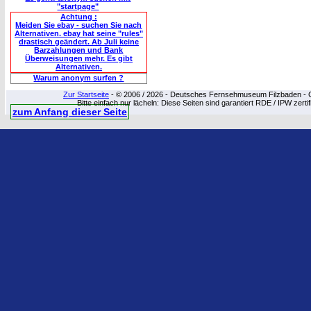
"startpage"
Achtung :
Meiden Sie ebay - suchen Sie nach
Alternativen. ebay hat seine "rules"
drastisch geändert. Ab Juli keine
Barzahlungen und Bank
Überweisungen mehr. Es gibt
Alternativen.
Warum anonym surfen ?
Zur Startseite
- © 2006 / 2026 - Deutsches Fernsehmuseum Filzbaden - Cop
Bitte einfach nur lächeln: Diese Seiten sind garantiert RDE / IPW zert
zum Anfang dieser Seite