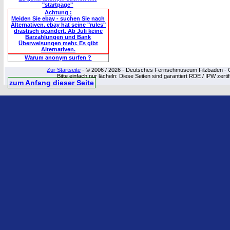
"startpage"
Achtung :
Meiden Sie ebay - suchen Sie nach
Alternativen. ebay hat seine "rules"
drastisch geändert. Ab Juli keine
Barzahlungen und Bank
Überweisungen mehr. Es gibt
Alternativen.
Warum anonym surfen ?
Zur Startseite
- © 2006 / 2026 - Deutsches Fernsehmuseum Filzbaden - Cop
Bitte einfach nur lächeln: Diese Seiten sind garantiert RDE / IPW zert
zum Anfang dieser Seite