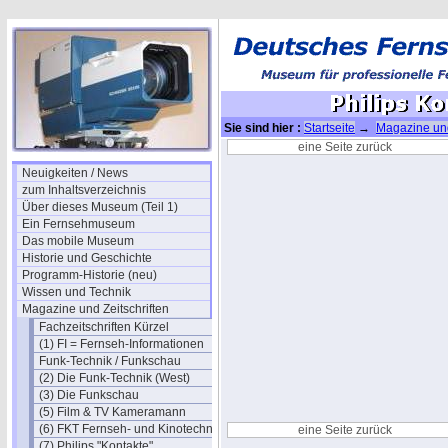
Sie sind hier :
Startseite
→
Magazine und
eine Seite zurück
Neuigkeiten / News
zum Inhaltsverzeichnis
Über dieses Museum (Teil 1)
Ein Fernsehmuseum
Das mobile Museum
Historie und Geschichte
Programm-Historie (neu)
Wissen und Technik
Magazine und Zeitschriften
Fachzeitschriften Kürzel
(1) FI = Fernseh-Informationen
Funk-Technik / Funkschau
(2) Die Funk-Technik (West)
(3) Die Funkschau
(5) Film & TV Kameramann
(6) FKT Fernseh- und Kinotechnik
eine Seite zurück
(7) Philips "Kontakte"