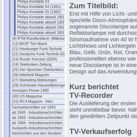
Philips Kontakte 53
Zum Titelbild:
Philips Kontakte 54 (1981)
Philips Kontakte 55 (1982)
Erst mit Hilfe von Licht- un
Philips Kontakte aktuell 2/82
spezielle Disco-Atmosphäre. 
Philips Kontakte aktuell 1/83
sogenannte Discolampe auf 
Philips Kontakte aktuell 2/83
Reflektorlampe mit durchsic
Philips Kontakte aktuell 3/83
(9) RTM Rundfunktech. Mitteilungen
Stromaufnahme von 40 W fü
(12) BASF Ton+Band
Lichtshows und Lichtorgeln 
(21) Hamburger Funk-Technik
Blau, Gelb, Grün, Rot, Oran
(22) Deutsche Funk-Technik (Ost)
professionellen ebenso wie 
(23) Rundf.-Fernseh (DDR)
neue Discolampe ist in eine
(24) Telefunken-Zeitung
(25) Der Sprecher (Telefunken)
Design auf das Anwendungs
(26) Interfunk Magazin
(27) Marketing Abteilungen
Kurz berichtet
(29) Schneider-Hausmitteilungen
Anzeigen Preise 1980
TV-Recorder
(30) US Magazine
(31) RCA Magazin - Intro
Die Auslieferung der erste
Fachzeitschriften vor 1945
steht unmittelbar bevor. N
ab 1945 - Industrienachrichten
den gewählten Zeitpunkt ste
ab 1956 - Industrienachrichten
ab 1966 - Industrienachrichten
Auslands-Industrienachrichten
TV-Verkaufserfolg
Nachrichten aus den Sendern