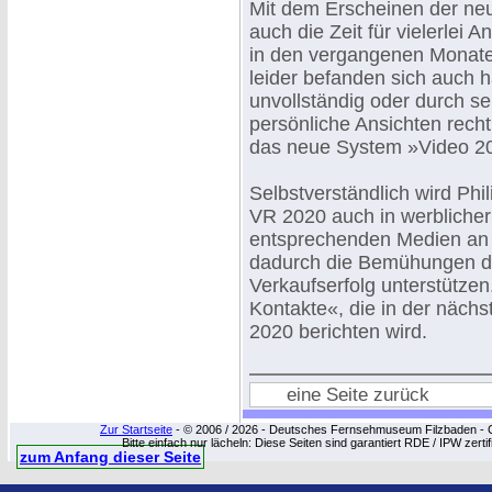
Mit dem Erscheinen der neu
auch die Zeit für vielerle
in den vergangenen Monaten
leider befanden sich auch h
unvollständig oder durch se
persönliche Ansichten recht
das neue System »Video 20
Selbstverständlich wird Phi
VR 2020 auch in werblicher 
entsprechenden Medien an
dadurch die Bemühungen d
Verkaufserfolg unterstützen
Kontakte«, die in der näc
2020 berichten wird.
eine Seite zurück
Zur Startseite
- © 2006 / 2026 - Deutsches Fernsehmuseum Filzbaden - Cop
Bitte einfach nur lächeln: Diese Seiten sind garantiert RDE / IPW zert
zum Anfang dieser Seite