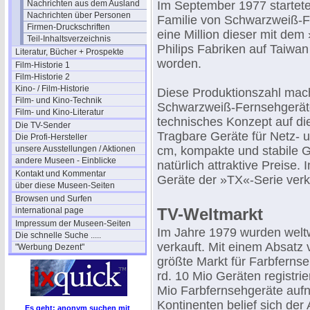
Nachrichten aus dem Ausland
Im September 1977 startete 
Nachrichten über Personen
Familie von Schwarzweiß-F
Firmen-Druckschriften
eine Million dieser mit de
Teil-Inhaltsverzeichnis
Philips Fabriken auf Taiwan
Literatur, Bücher + Prospekte
worden.
Film-Historie 1
Film-Historie 2
Kino- / Film-Historie
Diese Produktionszahl mach
Film- und Kino-Technik
Schwarzweiß-Fernsehgeräte 
Film- und Kino-Literatur
technisches Konzept auf di
Die TV-Sender
Tragbare Geräte für Netz- 
Die Profi-Hersteller
unsere Ausstellungen / Aktionen
cm, kompakte und stabile 
andere Museen - Einblicke
natürlich attraktive Preise
Kontakt und Kommentar
Geräte der »TX«-Serie verk
über diese Museen-Seiten
Browsen und Surfen
TV-Weltmarkt
international page
Impressum der Museen-Seiten
Im Jahre 1979 wurden weltw
Die schnelle Suche .....
verkauft. Mit einem Absatz 
"Werbung Dezent"
größte Markt für Farbferns
rd. 10 Mio Geräten registri
Mio Farbfernsehgeräte aufn
Kontinenten belief sich der
Es geht: anonym suchen mit