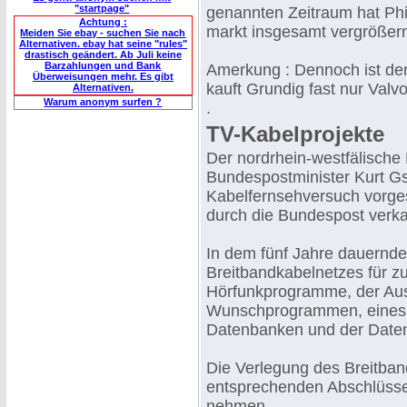
"startpage"
genannten Zeitraum hat Phi
Achtung :
markt insgesamt vergrößer
Meiden Sie ebay - suchen Sie nach
Alternativen. ebay hat seine "rules"
drastisch geändert. Ab Juli keine
Barzahlungen und Bank
Amerkung : Dennoch ist de
Überweisungen mehr. Es gibt
kauft Grundig fast nur Valvo
Alternativen.
Warum anonym surfen ?
.
TV-Kabelprojekte
Der nordrhein-westfälische
Bundespostminister Kurt Gs
Kabelfernsehversuch vorge
durch die Bundespost verka
In dem fünf Jahre dauernde
Breitbandkabelnetzes für z
Hörfunkprogramme, der Aus
Wunschprogrammen, eines Ab
Datenbanken und der Daten
Die Verlegung des Breitband
entsprechenden Abschlüsse
nehmen.