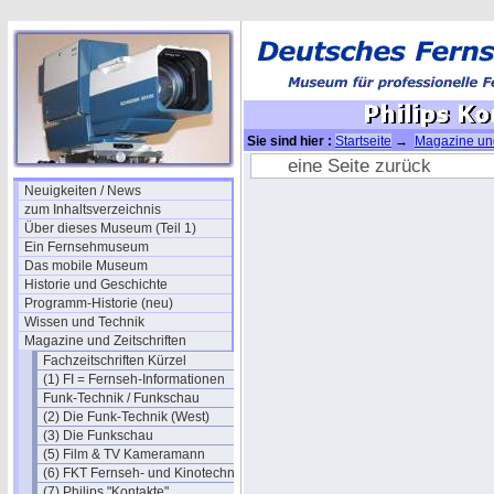
Sie sind hier :
Startseite
→
Magazine und
eine Seite zurück
Neuigkeiten / News
zum Inhaltsverzeichnis
Über dieses Museum (Teil 1)
Ein Fernsehmuseum
Das mobile Museum
Historie und Geschichte
Programm-Historie (neu)
Wissen und Technik
Magazine und Zeitschriften
Fachzeitschriften Kürzel
(1) FI = Fernseh-Informationen
Funk-Technik / Funkschau
(2) Die Funk-Technik (West)
(3) Die Funkschau
(5) Film & TV Kameramann
(6) FKT Fernseh- und Kinotechnik
(7) Philips "Kontakte"