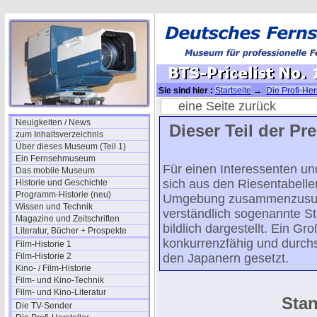
Sie sind hier :
Startseite
→
Die Profi-Her
BTS-Pricelist No. 1 Appendix: KA12
eine Seite zurück
Neuigkeiten / News
Dieser Teil der Pre
zum Inhaltsverzeichnis
Über dieses Museum (Teil 1)
Ein Fernsehmuseum
Für einen Interessenten u
Das mobile Museum
sich aus den Riesentabelle
Historie und Geschichte
Programm-Historie (neu)
Umgebung zusammenzusuche
Wissen und Technik
verständlich sogenannte St
Magazine und Zeitschriften
bildlich dargestellt. Ein G
Literatur, Bücher + Prospekte
konkurrenzfähig und durch
Film-Historie 1
Film-Historie 2
den Japanern gesetzt.
Kino- / Film-Historie
Film- und Kino-Technik
Film- und Kino-Literatur
Sta
Die TV-Sender