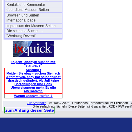
Kontakt und Kommentar
über diese Museen-Seiten
Browsen und Surfen
international page
Impressum der Museen-Seiten
Die schnelle Suche .....
"Werbung Dezent"
Es geht: anonym suchen mit
"startpage"
Achtung :
Meiden Sie ebay - suchen Sie nach
Alternativen. ebay hat seine "rules"
drastisch geändert. Ab Juli keine
Barzahlungen und Bank
Überweisungen mehr. Es gibt
Alternativen.
Warum anonym surfen ?
Zur Startseite
- © 2006 / 2026 - Deutsches Fernsehmuseum Filzbaden - Cop
Bitte einfach nur lächeln: Diese Seiten sind garantiert RDE / IPW zert
zum Anfang dieser Seite