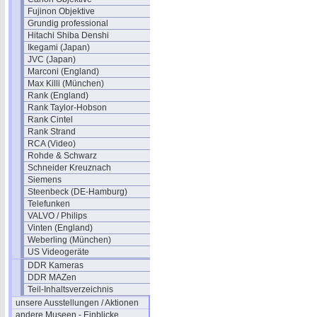
Fujinon Objektive
Grundig professional
Hitachi Shiba Denshi
Ikegami (Japan)
JVC (Japan)
Marconi (England)
Max Killi (München)
Rank (England)
Rank Taylor-Hobson
Rank Cintel
Rank Strand
RCA (Video)
Rohde & Schwarz
Schneider Kreuznach
Siemens
Steenbeck (DE-Hamburg)
Telefunken
VALVO / Philips
Vinten (England)
Weberling (München)
US Videogeräte
DDR Kameras
DDR MAZen
Teil-Inhaltsverzeichnis
unsere Ausstellungen / Aktionen
andere Museen - Einblicke