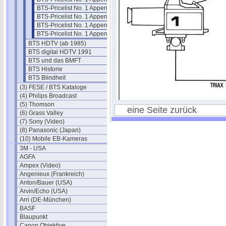
BTS-Pricelist No. 1 Appendix: KA 20
BTS-Pricelist No. 1 Appendix: QA 01
BTS-Pricelist No. 1 Appendix: QA 02
BTS-Pricelist No. 1 Appendix: SA 01
BTS HDTV (ab 1985)
BTS digital HDTV 1991
BTS und das BMFT
BTS Historie
BTS Blindheit
(3) FESE / BTS Kataloge
(4) Philips Broadcast
(5) Thomson
eine Seite zurück
(6) Grass Valley
(7) Sony (Video)
(8) Panasonic (Japan)
(10) Mobile EB-Kameras
3M - USA
AGFA
Ampex (Video)
Angenieux (Frankreich)
Anton/Bauer (USA)
Arvin/Echo (USA)
Arri (DE-München)
BASF
Blaupunkt
Canon Objektive