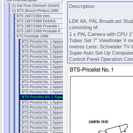
Die Profi-Hersteller
Description
(1) Die Fese (Fernseh GmbH)
(2) BTS (Bosch-Philips) 1986
BTS 1987/1988 Intro
LDK 6A, PAL Broadcast Stu
BTS 1987/1988 Einblick
BTS 1987/1988 Produkte I
consisting of:
BTS 1987/1988 Produkte II
1 x PAL Camera with CPU 1
BTS Preisliste 1988
Tubes Set 7" Viewfinder II m
BTS-Pricelist No. 1 Appendix: BA01
metres Lens: Schneider TV 6
BTS-Pricelist No. 1 Appendix: BA05
BTS-Pricelist No. 1 Appendix: BA08
Super Auto Set-Up Compute
BTS-Pricelist No. 1 Appendix: BA10
Control Panel Operation Con
BTS-Pricelist No. 1 Appendix: BA11
BTS-Pricelist No. 1 Appendix: BA12
BTS-Pricelist No. 1 Appendix: GA01
BTS-Pricelist No. 1 Appendix: KA04
BTS-Pricelist No. 1 Appendix: KA06
BTS-Pricelist No. 1 Appendix: KA10
BTS-Pricelist No. 1 Appendix: KA11
BTS-Pricelist No. 1 Appendix: KA12
BTS-Pricelist No. 1 Appendix: KA 13
BTS-Pricelist No. 1 Appendix: KA 14
BTS-Pricelist No. 1 Appendix: KA 15
BTS-Pricelist No. 1 Appendix: KA 16
BTS-Pricelist No. 1 Appendix: KA 17
BTS-Pricelist No. 1 Appendix: KA 18
BTS-Pricelist No. 1 Appendix: KA 19