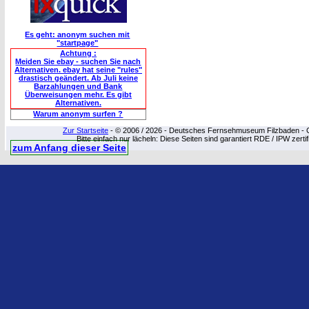
Es geht: anonym suchen mit
"startpage"
Achtung :
Meiden Sie ebay - suchen Sie nach
Alternativen. ebay hat seine "rules"
drastisch geändert. Ab Juli keine
Barzahlungen und Bank
Überweisungen mehr. Es gibt
Alternativen.
Warum anonym surfen ?
Zur Startseite
- © 2006 / 2026 - Deutsches Fernsehmuseum Filzbaden - Cop
Bitte einfach nur lächeln: Diese Seiten sind garantiert RDE / IPW zert
zum Anfang dieser Seite