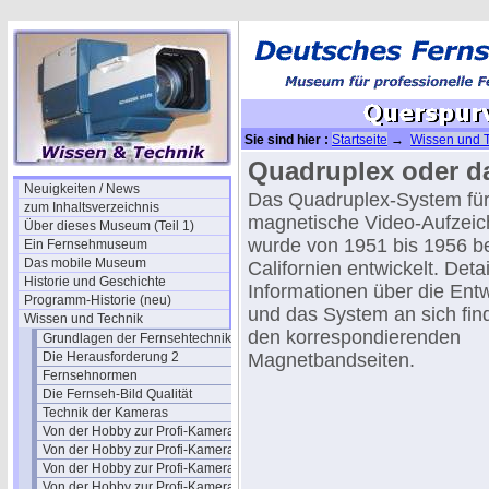
Sie sind hier :
Startseite
→
Wissen und 
Quadruplex oder d
Neuigkeiten / News
Das Quadruplex-System
für
zum Inhaltsverzeichnis
magnetische Video-Aufzei
Über dieses Museum (Teil 1)
wurde von 1951 bis 1956 b
Ein Fernsehmuseum
Das mobile Museum
Californien entwickelt. Detai
Historie und Geschichte
Informationen über die Ent
Programm-Historie (neu)
und das System an sich fin
Wissen und Technik
den korrespondierenden
Grundlagen der Fernsehtechnik
Die Herausforderung 2
Magnetbandseiten.
Fernsehnormen
Die Fernseh-Bild Qualität
Technik der Kameras
Von der Hobby zur Profi-Kamera I
Von der Hobby zur Profi-Kamera Ia
Von der Hobby zur Profi-Kamera II
Von der Hobby zur Profi-Kamera III