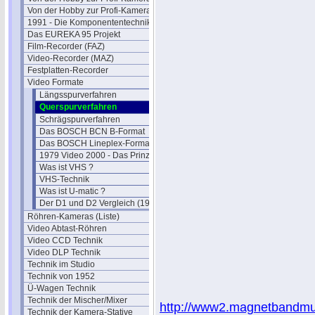
Von der Hobby zur Profi-Kamera IV
1991 - Die Komponententechnik
Das EUREKA 95 Projekt
Film-Recorder (FAZ)
Video-Recorder (MAZ)
Festplatten-Recorder
Video Formate
Längsspurverfahren
Querspurverfahren
Schrägspurverfahren
Das BOSCH BCN B-Format
Das BOSCH Lineplex-Format
1979 Video 2000 - Das Prinzip
Was ist VHS ?
VHS-Technik
Was ist U-matic ?
Der D1 und D2 Vergleich (1989)
Röhren-Kameras (Liste)
Video Abtast-Röhren
Video CCD Technik
Video DLP Technik
Technik im Studio
Technik von 1952
Ü-Wagen Technik
Technik der Mischer/Mixer
http://www2.magnetbandmus
Technik der Kamera-Stative