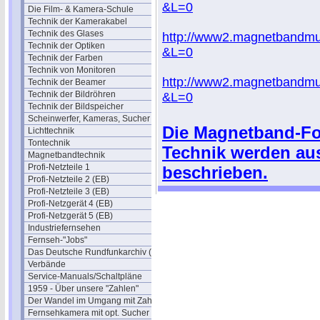
&L=0
Die Film- & Kamera-Schule
Technik der Kamerakabel
Technik des Glases
http://www2.magnetbandmus
Technik der Optiken
&L=0
Technik der Farben
Technik von Monitoren
http://www2.magnetbandmu
Technik der Beamer
Technik der Bildröhren
&L=0
Technik der Bildspeicher
Scheinwerfer, Kameras, Sucher
Die Magnetband-For
Lichttechnik
Tontechnik
Technik werden aus
Magnetbandtechnik
Profi-Netzteile 1
beschrieben.
Profi-Netzteile 2 (EB)
Profi-Netzteile 3 (EB)
Profi-Netzgerät 4 (EB)
Profi-Netzgerät 5 (EB)
Industriefernsehen
Fernseh-"Jobs"
Das Deutsche Rundfunkarchiv (DRA)
Verbände
Service-Manuals/Schaltpläne
1959 - Über unsere "Zahlen"
Der Wandel im Umgang mit Zahlen
Fernsehkamera mit opt. Sucher