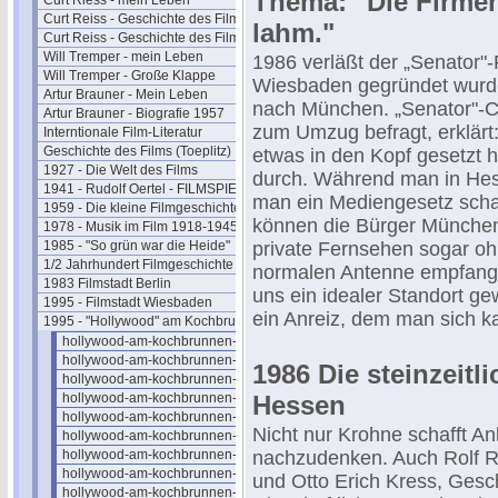
Thema: "Die Firme
Curt Riess - mein Leben
Curt Reiss - Geschichte des Films I
lahm."
Curt Reiss - Geschichte des Films II
Will Tremper - mein Leben
1986 verläßt der „Senator"-
Will Tremper - Große Klappe
Wiesbaden gegründet wurde,
Artur Brauner - Mein Leben
nach München. „Senator"-C
Artur Brauner - Biografie 1957
zum Umzug befragt, erklärt
Interntionale Film-Literatur
Geschichte des Films (Toeplitz)
etwas in den Kopf gesetzt h
1927 - Die Welt des Films
durch. Während man in Hes
1941 - Rudolf Oertel - FILMSPIEGEL
man ein Mediengesetz schaff
1959 - Die kleine Filmgeschichte
können die Bürger München
1978 - Musik im Film 1918-1945
1985 - "So grün war die Heide"
private Fernsehen sogar oh
1/2 Jahrhundert Filmgeschichte
normalen Antenne empfang
1983 Filmstadt Berlin
uns ein idealer Standort ge
1995 - Filmstadt Wiesbaden
ein Anreiz, dem man sich k
1995 - "Hollywood" am Kochbrunnen
hollywood-am-kochbrunnen-01
hollywood-am-kochbrunnen-02
1986 Die steinzeitl
hollywood-am-kochbrunnen-03
hollywood-am-kochbrunnen-04
Hessen
hollywood-am-kochbrunnen-05
Nicht nur Krohne schafft A
hollywood-am-kochbrunnen-06
hollywood-am-kochbrunnen-07
nachzudenken. Auch Rolf Ri
hollywood-am-kochbrunnen-08
und Otto Erich Kress, Geschä
hollywood-am-kochbrunnen-09