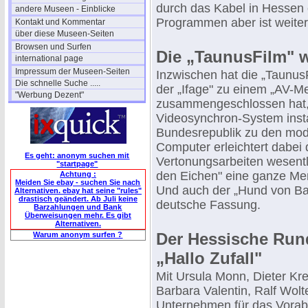
durch das Kabel in Hessen 
andere Museen - Einblicke
Programmen aber ist weiterh
Kontakt und Kommentar
über diese Museen-Seiten
Browsen und Surfen
Die „TaunusFilm" 
international page
Impressum der Museen-Seiten
Inzwischen hat die „TaunusF
Die schnelle Suche .....
der „Ifage" zu einem „AV-M
"Werbung Dezent"
zusammengeschlossen hat,
Videosynchron-System instal
Bundesrepublik zu den mode
Computer erleichtert dabei 
Es geht: anonym suchen mit
Vertonungsarbeiten wesentl
"startpage"
den Eichen" eine ganze Meng
Achtung :
Meiden Sie ebay - suchen Sie nach
Und auch der „Hund von Bask
Alternativen. ebay hat seine "rules"
drastisch geändert. Ab Juli keine
deutsche Fassung.
Barzahlungen und Bank
Überweisungen mehr. Es gibt
Alternativen.
Der Hessische Rund
Warum anonym surfen ?
„Hallo Zufall"
Mit Ursula Monn, Dieter Kre
Barbara Valentin, Ralf Wol
Unternehmen für das Vora