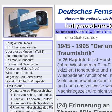
Sie sind hier :
Startseite
→
Film-Historie
kochbrunnen-24
eine Seite zurück
Neuigkeiten / News
1945 - 1995 "Der u
zum Inhaltsverzeichnis
Traumfabrik"
Über dieses Museum (Teil 1)
Ein Fernsehmuseum
In 26 Kapiteln
blickt Horst
Das mobile Museum
Jahre Wiesbadener Film-Eu
Historie und Geschichte
Programm-Historie (neu)
skizziert Höhepunkte und T
Wissen und Technik
Wiesbadener Ambitionen, m
Magazine und Zeitschriften
Viele bundesweit bekannte
Literatur, Bücher + Prospekte
und auch das zeitweise wir
Film-Historie 1
Nachkriegszeit wird nicht 
Die ganz kurze Filmgeschichte
Historie von Schall, Bild und Optik
.
H.Fraenkel - Lebewohl,Deutschland
H.Fraenkel - Geschichte des Films 1
(24) Erinnerung an
H.Fraenkel - Geschichte des Films 2