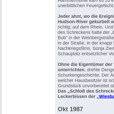
Hammermühle kam es zu e
unerbittlichen Feuergefecht
Jeder ahnt, wo die Ereign
Hudson-River gekurbelt 
richtig: auf dem Rhein. Un
des Schreckens hatte der „
Bub" in der Weinbergstraß
in der Straße, in der knapp
Nachkriegsfilms, Sonja Zie
Schauplatz entsetzlicher V
Ohne die Eigentümer der 
unterrichten
, drehte Denge
Schurkengeschichte. Der Ä
welcher Hausbesitzer ist sc
Grundstück unvorbereitet a
Das „Schloß des Schreck
Leckerbissen der „
Wiesba
Okt 1987