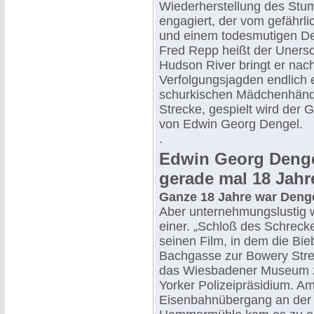
Wiederherstellung des Stu
engagiert, der vom gefährl
und einem todesmutigen Det
Fred Repp heißt der Uners
Hudson River bringt er nac
Verfolgungsjagden endlich 
schurkischen Mädchenhändl
Strecke, gespielt wird der
von Edwin Georg Dengel.
.
Edwin Georg Denge
gerade mal 18 Jahre
Ganze 18 Jahre war Denge
Aber unternehmungslustig w
einer. „Schloß des Schreck
seinen Film, in dem die Bie
Bachgasse zur Bowery Stre
das Wiesbadener Museum
Yorker Polizeipräsidium. A
Eisenbahnübergang an der