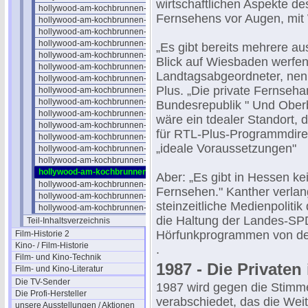
wirtschaftlichen Aspekte d
hollywood-am-kochbrunnen-10
Fernsehens vor Augen, mit 
hollywood-am-kochbrunnen-11
hollywood-am-kochbrunnen-12
hollywood-am-kochbrunnen-13
„Es gibt bereits mehrere a
hollywood-am-kochbrunnen-14
Blick auf Wiesbaden werfen
hollywood-am-kochbrunnen-15
Landtagsabgeordneter, nen
hollywood-am-kochbrunnen-16
Plus. „Die private Fernsehan
hollywood-am-kochbrunnen-17
hollywood-am-kochbrunnen-18
Bundesrepublik " Und Ober
hollywood-am-kochbrunnen-19
wäre ein tdealer Standort, 
hollywood-am-kochbrunnen-20
für RTL-Plus-Programmdire
hollywood-am-kochbrunnen-21
„ideale Voraussetzungen"
hollywood-am-kochbrunnen-22
hollywood-am-kochbrunnen-23
hollywood-am-kochbrunnen-24
Aber: „Es gibt in Hessen ke
hollywood-am-kochbrunnen-25
Fernsehen." Kanther verlan
hollywood-am-kochbrunnen-26
steinzeitliche Medienpoliti
hollywood-am-kochbrunnen-27
die Haltung der Landes-SPD
Teil-Inhaltsverzeichnis
Hörfunkprogrammen von den 
Film-Historie 2
Kino- / Film-Historie
.
Film- und Kino-Technik
1987 - Die Privaten
Film- und Kino-Literatur
Die TV-Sender
1987 wird gegen die Stimm
Die Profi-Hersteller
verabschiedet, das die Wei
unsere Ausstellungen / Aktionen