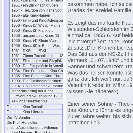
1951 - Ein Blick in unsere Kinos
bekommen habe. Ich selbst 
1951 - ein Blick nach drüben
Grades der Kreidel-Familie.
1954 - Tri-Ergon von Hans Vogt
1956 - alte Kino-Namen
1956 - Film- und Kino-Adressbuch 57
Es zeigt das markante Haus
1956 - Kinos (1) Wiesb.-Mainz
Wiesbaden-Schierstein im 
1956 - Kinos (2) Frankfurt
einmal ca. 1955-6. Auf beid
1956 - ausgewählte Kinos (3)
1956 - Kinos (4) Rhein-Main
leicht vergrößert habe, kön
1956 - Kinos (5) in Berlin West
Zusatz „Drei Kronen Lichtsp
1961 - DKG und FAKI
Das Bild aus der NS-Zeit ha
1961 - 70mm-Technik in den USA
Vermerk „01.07.1940" und i
1961 - Filmtheater und Sitzplätze
Banner und schwarzem Traue
1980 - Die Filmpaläste in Amerika
1984 - Eine Frankfurter Kino-Chronik
Was das heißen könnte, ist 
1985 - Eine Berliner Kino-Chronik
ganz klar. Ich weiß nur, da
1990 - Die Filmtheater "drüben"
Valentin Kreidel im März 194
2014 - US Filmtheater-Austellung
wissen Sie näheres?)
Modernisierung der Kinos
Filmvorführer-Ausbildung 1950
Teil-Inhaltsverzeichnis
Einer seiner Söhne - Theo
Film- und Kino-Technik
das Kino und führte es ung
Film- und Kino-Literatur
70-er Jahre weiter, bis sich
Die TV-Sender
betreiben ließ.
Die Profi-Hersteller
unsere Ausstellungen / Aktionen
andere Museen - Einblicke