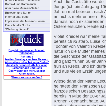
Auch die Gaststätte wurde, s
Kontakt und Kommentar
Junge (ich bin Jahrgang 19
über diese Museen-Seiten
Jahren mal betreten, nach 
Browsen und Surfen
an nichts mehr erinnern. Es
international page
damals noch existierenden 
Impressum der Museen-Seiten
Die schnelle Suche .....
Ostereiersuchen. Heute ist 
"Werbung Dezent"
Violet Kreidel war meine Ta
bereits 1995 starb. Luise K
Tochter von Valentin Kreide
Es geht: anonym suchen mit
natürlich die Mutter meine
"startpage"
die Geschicke der Gaststätt
Achtung :
Meiden Sie ebay - suchen Sie nach
und ganz frühen 60-er Jahre
Alternativen. ebay hat seine "rules"
drastisch geändert. Ab Juli keine
früh an Krebs, und ich durft
Barzahlungen und Bank
und aus vielen Erzählungen 
Überweisungen mehr. Es gibt
Alternativen.
Warum anonym surfen ?
Wieso dann der Name Lecuc
heiratete den Franzosen Le
französischen Besatzungsze
bereits in Mitte der 20-er J
Kronen - gemacht hatte. Au