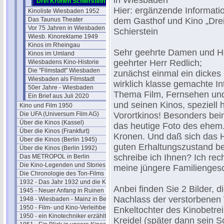
in Wiesbaden
Drei Kronen Schierstein
Hier: ergänzende Informati
Kinoliste Wiesbaden 1952
Das Taunus Theater
dem Gasthof und Kino „Drei
Vor 75 Jahren in Wiesbaden
Schierstein
Wiesb. Kinoreklame 1949
Kinos im Rheingau
Sehr geehrte Damen und He
Kinos im Umland
geehrter Herr Redlich;
Wiesbadens Kino-Historie
Die "Filmstadt" Wiesbaden
zunächst einmal ein dickes 
Wiesbaden als Filmstadt
wirklich klasse gemachte In
50er Jahre - Wiesbaden
Thema Film, Fernsehen un
Ein Brief aus Juli 2020
und seinen Kinos, speziell 
Kino und Film 1950
Die UFA (Universum Film AG)
Vorortkinos! Besonders bei
Über die Kinos (Kassel)
das heutige Foto des ehem.
Über die Kinos (Frankfurt)
Kronen. Und daß sich das 
Über die Kinos (Berlin 1945)
guten Erhaltungszustand b
Über die Kinos (Berlin 1992)
schreibe ich Ihnen? Ich rec
Das METROPOL in Berlin
Die Kino-Legenden und Stories
meine jüngere Familiengesc
Die Chronologie des Ton-Films
1932 - Das Jahr 1932 und die Kinos
Anbei finden Sie 2 Bilder, 
1945 - Neuer Anfang in Ruinen
Nachlass der verstorbenen V
1948 - Wiesbaden - Mainz in Berlin
1950 - Film- und Kino-Verleihbezirke
Enkeltochter des Kinobetrei
1950 - ein Kinotechniker erzählt
Kreidel (später dann sein S