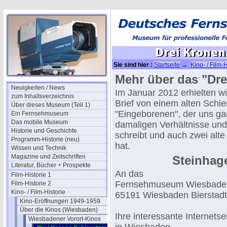
Sie sind hier :
Startseite
→
Kino- / Film-H
Kinos
→ Drei Kronen Schierstein
Mehr über das "Dr
Neuigkeiten / News
Im Januar 2012 erhielten w
zum Inhaltsverzeichnis
Brief von einem alten Schie
Über dieses Museum (Teil 1)
"Eingeborenen", der uns gan
Ein Fernsehmuseum
Das mobile Museum
damaligen Verhältnisse und 
Historie und Geschichte
schreibt und auch zwei alte
Programm-Historie (neu)
hat.
Wissen und Technik
Magazine und Zeitschriften
Steinhage
Literatur, Bücher + Prospekte
An das
Film-Historie 1
Fernsehmuseum Wiesbade
Film-Historie 2
Kino- / Film-Historie
65191 Wiesbaden Bierstadt
Kino-Eröffnungen 1949-1959
Über die Kinos (Wiesbaden)
Ihre interessante Internetsei
Wiesbadener Vorort-Kinos