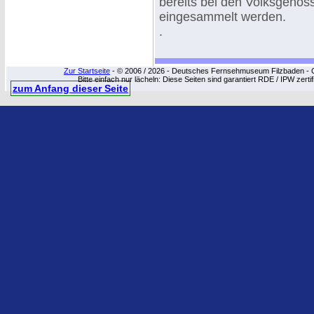
bereits bei den Volksgenoss
eingesammelt werden.
.
Zur Startseite
- © 2006 / 2026 - Deutsches Fernsehmuseum Filzbaden - Cop
Bitte einfach nur lächeln: Diese Seiten sind garantiert RDE / IPW zert
zum Anfang dieser Seite