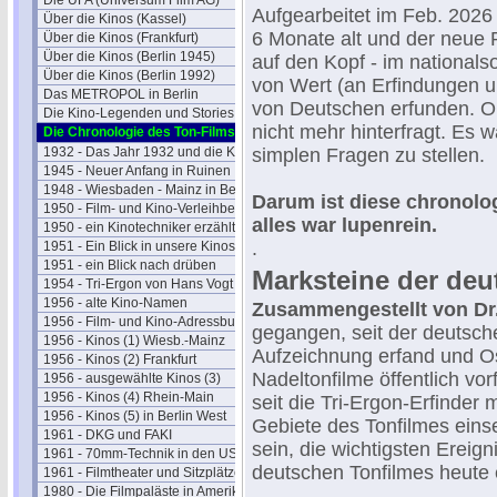
Die UFA (Universum Film AG)
Aufgearbeitet im Feb. 2026 
Über die Kinos (Kassel)
6 Monate alt und der neue 
Über die Kinos (Frankfurt)
Über die Kinos (Berlin 1945)
auf den Kopf - im nationals
Über die Kinos (Berlin 1992)
von Wert (an Erfindungen 
Das METROPOL in Berlin
von Deutschen erfunden. Ob
Die Kino-Legenden und Stories
nicht mehr hinterfragt. Es w
Die Chronologie des Ton-Films
1932 - Das Jahr 1932 und die Kinos
simplen Fragen zu stellen.
1945 - Neuer Anfang in Ruinen
1948 - Wiesbaden - Mainz in Berlin
Darum ist diese chronolog
1950 - Film- und Kino-Verleihbezirke
alles war lupenrein.
1950 - ein Kinotechniker erzählt
.
1951 - Ein Blick in unsere Kinos
1951 - ein Blick nach drüben
Marksteine der deu
1954 - Tri-Ergon von Hans Vogt
1956 - alte Kino-Namen
Zusammengestellt von Dr
1956 - Film- und Kino-Adressbuch 57
gegangen, seit der deutsch
1956 - Kinos (1) Wiesb.-Mainz
Aufzeichnung erfand und Os
1956 - Kinos (2) Frankfurt
Nadeltonfilme öffentlich vo
1956 - ausgewählte Kinos (3)
1956 - Kinos (4) Rhein-Main
seit die Tri-Ergon-Erfinder 
1956 - Kinos (5) in Berlin West
Gebiete des Tonfilmes eins
1961 - DKG und FAKI
sein, die wichtigsten Ereig
1961 - 70mm-Technik in den USA
deutschen Tonfilmes heute 
1961 - Filmtheater und Sitzplätze
1980 - Die Filmpaläste in Amerika