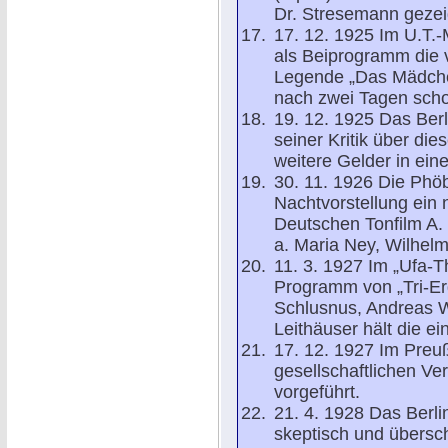
Dr. Stresemann gezei
17. 12. 1925 Im U.T.-M
als Beiprogramm die 
Legende „Das Mädche
nach zwei Tagen scho
19. 12. 1925 Das Berli
seiner Kritik über di
weitere Gelder in ein
30. 11. 1926 Die Phöb
Nachtvorstellung ein
Deutschen Tonfilm A.
a. Maria Ney, Wilhel
11. 3. 1927 Im „Ufa-T
Programm von „Tri-Erg
Schlusnus, Andreas W
Leithäuser hält die e
17. 12. 1927 Im Preu
gesellschaftlichen Ve
vorgeführt.
21. 4. 1928 Das Berli
skeptisch und übersch