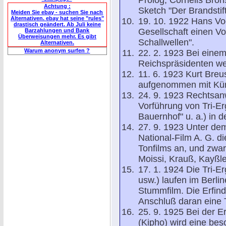
Prolog, Cornelis Bron
Achtung :
Sketch "Der Brandsti
Meiden Sie ebay - suchen Sie nach
Alternativen. ebay hat seine "rules"
19. 10. 1922 Hans Vo
drastisch geändert. Ab Juli keine
Gesellschaft einen Vo
Barzahlungen und Bank
Überweisungen mehr. Es gibt
Schallwellen".
Alternativen.
Warum anonym surfen ?
22. 2. 1923 Bei eine
Reichspräsidenten we
11. 6. 1923 Kurt Breu
aufgenommen mit Künst
24. 9. 1923 Rechtsanwa
Vorführung von Tri-Er
Bauernhof" u. a.) in 
27. 9. 1923 Unter dem
National-Film A. G. d
Tonfilms an, und zwa
Moissi, Krauß, Kayßl
17. 1. 1924 Die Tri-E
usw.) laufen im Berl
Stummfilm. Die Erfin
Anschluß daran eine 
25. 9. 1925 Bei der E
(Kipho) wird eine be