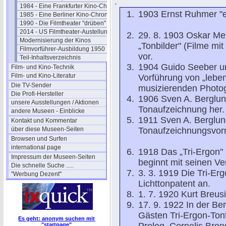
.
1984 - Eine Frankfurter Kino-Chronik
1903 Ernst Ruhmer "er
1985 - Eine Berliner Kino-Chronik
1990 - Die Filmtheater "drüben"
2014 - US Filmtheater-Austellung
29. 8. 1903 Oskar Meß
Modernisierung der Kinos
„Tonbilder" (Filme mit
Filmvorführer-Ausbildung 1950
vor.
Teil-Inhaltsverzeichnis
1904 Guido Seeber un
Film- und Kino-Technik
Film- und Kino-Literatur
Vorführung von „lebe
Die TV-Sender
musizierenden Photog
Die Profi-Hersteller
1906 Sven A. Berglund
unsere Ausstellungen / Aktionen
Tonaufzeichnung her.
andere Museen - Einblicke
1911 Sven A. Berglund
Kontakt und Kommentar
über diese Museen-Seiten
Tonaufzeichnungsvorr
Browsen und Surfen
international page
1918 Das „Tri-Ergon" 
Impressum der Museen-Seiten
beginnt mit seinen V
Die schnelle Suche .....
3. 3. 1919 Die Tri-Erg
"Werbung Dezent"
Lichttonpatent an.
1. 7. 1920 Kurt Breus
17. 9. 1922 In der Be
Gästen Tri-Ergon-Tonf
Es geht: anonym suchen mit
"startpage"