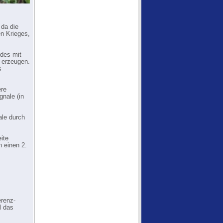
 da die
en Krieges,
ldes mit
. erzeugen.
s
ere
gnale (in
ale durch
ite
 einen 2.
erenz-
l das