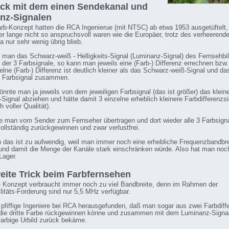
ick mit dem einen Sendekanal und
enz-Signalen
rb-Konzept hatten die RCA Ingenierue (mit NTSC) ab etwa 1953 ausgetüftelt,
r lange nicht so anspruchsvoll waren wie die Europäer, trotz des verheerend
a nur sehr wenig übrig blieb.
t man das Schwarz-weiß - Helligkeits-Signal (Luminanz-Signal) des Fernsehbi
 der 3 Farbsignale, so kann man jeweils eine (Farb-) Differenz errechnen bzw
elne (Farb-) Differenz ist deutlich kleiner als das Schwarz-weiß-Signal und da
e Farbsignal zusammen.
könnte man ja jeweils von dem jeweiligen Farbsignal (das ist größer) das klein
Signal abziehen und hätte damit 3 einzelne erheblich kleinere Farbdifferenzsi
h voller Qualität).
e man vom Sender zum Fernseher übertragen und dort wieder alle 3 Farbsign
vollständig zurückgewinnen und zwar verlustfrei.
 das ist zu aufwendig, weil man immer noch eine erhebliche Frequenzbandbre
und damit die Menge der Kanäle stark einschränken würde. Also hat man noch
Lager.
eite Trick beim Farbfernsehen
 Konzept verbraucht immer noch zu viel Bandbreite, denn im Rahmen der
litäts-Forderung sind nur 5,5 MHz verfügbar.
pfiffige Ingeniere bei RCA herausgefunden, daß man sogar aus zwei Farbdiff
die dritte Farbe rückgewinnen könne und zusammen mit dem Luminanz-Signa
arbige Urbild zurück bekäme.