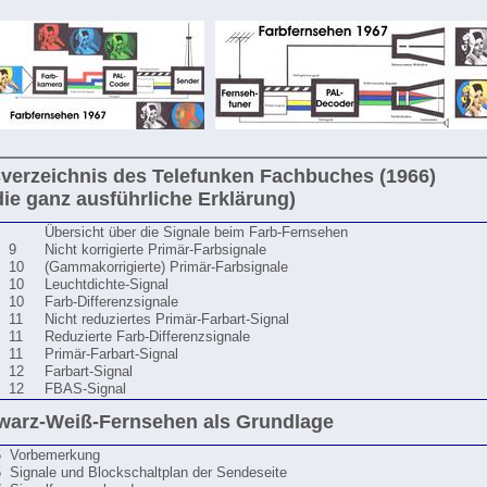
sverzeichnis des Telefunken Fachbuches (1966)
die ganz ausführliche Erklärung)
Übersicht über die Signale beim Farb-Fernsehen
9
Nicht korrigierte Primär-Farbsignale
10
(Gammakorrigierte) Primär-Farbsignale
10
Leuchtdichte-Signal
10
Farb-Differenzsignale
11
Nicht reduziertes Primär-Farbart-Signal
11
Reduzierte Farb-Differenzsignale
11
Primär-Farbart-Signal
12
Farbart-Signal
12
FBAS-Signal
warz-Weiß-Fernsehen als Grundlage
5
Vorbemerkung
5
Signale und Blockschaltplan der Sendeseite