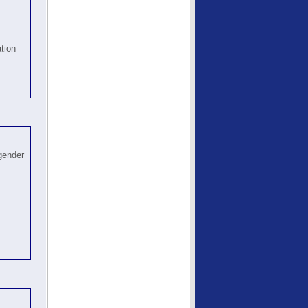
tion
gender