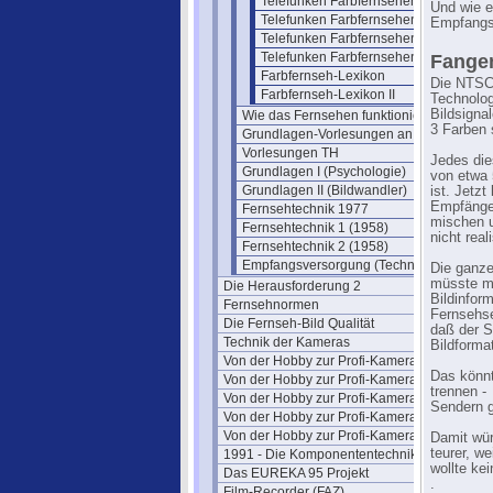
Telefunken Farbfernsehen 05
Und wie e
Telefunken Farbfernsehen 06
Empfangst
Telefunken Farbfernsehen 07
Telefunken Farbfernsehen 08
Fangen
Farbfernseh-Lexikon
Die NTSC
Farbfernseh-Lexikon II
Technolog
Bildsigna
Wie das Fernsehen funktioniert
3 Farben 
Grundlagen-Vorlesungen an der TH
Vorlesungen TH
Jedes die
Grundlagen I (Psychologie)
von etwa
Grundlagen II (Bildwandler)
ist. Jetz
Empfänger
Fernsehtechnik 1977
mischen u
Fernsehtechnik 1 (1958)
nicht real
Fernsehtechnik 2 (1958)
Empfangsversorgung (Technik)
Die ganze
müsste ma
Die Herausforderung 2
Bildinfor
Fernsehnormen
Fernsehs
Die Fernseh-Bild Qualität
daß der S
Technik der Kameras
Bildform
Von der Hobby zur Profi-Kamera I
Das könnt
Von der Hobby zur Profi-Kamera Ia
trennen -
Von der Hobby zur Profi-Kamera II
Sendern g
Von der Hobby zur Profi-Kamera III
Von der Hobby zur Profi-Kamera IV
Damit wür
teurer, w
1991 - Die Komponententechnik
wollte ke
Das EUREKA 95 Projekt
.
Film-Recorder (FAZ)