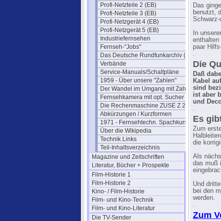
Profi-Netzteile 2 (EB)
Das ginge
benutzt, 
Profi-Netzteile 3 (EB)
Schwarz-w
Profi-Netzgerät 4 (EB)
Profi-Netzgerät 5 (EB)
In unsere
Industriefernsehen
enthalten
Fernseh-"Jobs"
paar Hilfs
.
Das Deutsche Rundfunkarchiv (DRA)
Die Qu
Verbände
Service-Manuals/Schaltpläne
Daß dabe
1959 - Über unsere "Zahlen"
Kabel auf
sind bez
Der Wandel im Umgang mit Zahlen
ist aber
Fernsehkamera mit opt. Sucher
und Decod
Die Rechenmaschine ZUSE Z 22
.
Abkürzungen / Kurzformen
Es gib
1971 - Fernsehtechn. Spachkurs
Zum erste
Über die Wikipedia
Halbleite
Technik Links
die korri
Teil-Inhaltsverzeichnis
Als nächs
Magazine und Zeitschriften
das muß i
Literatur, Bücher + Prospekte
eingebrac
Film-Historie 1
Film-Historie 2
Und dritt
bei den m
Kino- / Film-Historie
werden.
Film- und Kino-Technik
.
Film- und Kino-Literatur
Zum Ve
Die TV-Sender