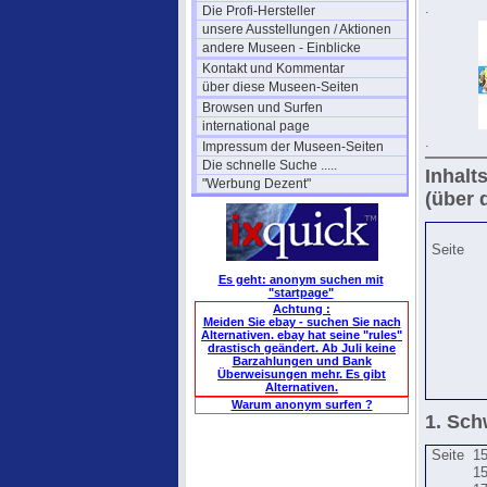
.
Die Profi-Hersteller
unsere Ausstellungen / Aktionen
andere Museen - Einblicke
Kontakt und Kommentar
über diese Museen-Seiten
Browsen und Surfen
international page
.
Impressum der Museen-Seiten
Die schnelle Suche .....
Inhalt
"Werbung Dezent"
(über 
Seite
Es geht: anonym suchen mit
"startpage"
Achtung :
Meiden Sie ebay - suchen Sie nach
Alternativen. ebay hat seine "rules"
drastisch geändert. Ab Juli keine
Barzahlungen und Bank
Überweisungen mehr. Es gibt
Alternativen.
Warum anonym surfen ?
1. Sch
Seite
1
1