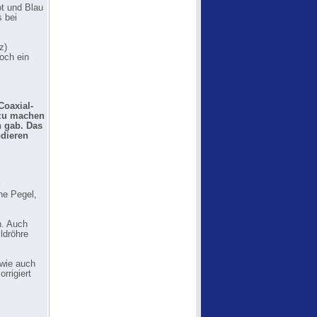
t und Blau
 bei
z)
och ein
Coaxial-
 zu machen
h gab. Das
odieren
he Pegel,
n. Auch
ldröhre
 wie auch
rrigiert