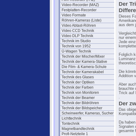
Der Tr
Video-Recorder (MAZ)
Differ
Festplatten-Recorder
Video Formate
Dieses Fa
Röhren-Kameras (Liste)
Amerikane
aus dem j
Video Abtast-Röhren
Video CCD Technik
Vergleich
Video DLP Technik
nur einem
Technik im Studio
Jede einz
Technik von 1952
komplett
Ü-Wagen Technik
Folglich 
Technik der Mischer/Mixer
Luminanz-
Technik der Kamera-Stative
theoretisc
Die Film- & Kamera-Schule
Die könnt
Technik der Kamerakabel
Addition 
Technik des Glases
Technik der Optiken
Aber auch
Technik der Farben
brauchte 
Technik von Monitoren
Trick auf 
.
Technik der Beamer
Der zw
Technik der Bildröhren
Technik der Bildspeicher
Das obige
Scheinwerfer, Kameras, Sucher
Kompatibi
Lichttechnik
Da haben 
Tontechnik
Signalen 
Magnetbandtechnik
gesamte f
Profi-Netzteile 1