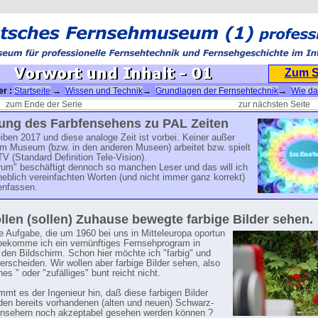
Zum 
er :
Startseite
→
Wissen und Technik
→
Grundlagen der Fernsehtechnik
→
Wie da
unktioniert 3
→ Vorwort und Inhalt - 01
zum Ende der Serie
zur nächsten Seite
rung des Farbfensehens zu PAL Zeiten
iben 2017 und diese analoge Zeit ist vorbei. Keiner außer
im Museum (bzw. in den anderen Museen) arbeitet bzw. spielt
 (Standard Definition Tele-Vision).
um" beschäftigt dennoch so manchen Leser und das will ich
rheblich vereinfachten Worten (und nicht immer ganz korrekt)
nfassen.
llen (sollen) Zuhause bewegte farbige Bilder sehen.
ie Aufgabe, die um 1960 bei uns in Mitteleuropa oportun
bekomme ich ein vernünftiges Fernsehprogram in
 den Bildschirm. Schon hier möchte ich "farbig" und
terscheiden. Wir wollen aber farbige Bilder sehen, also
ches " oder "zufälliges" bunt reicht nicht.
mt es der Ingenieur hin, daß diese farbigen Bilder
den bereits vorhandenen (alten und neuen) Schwarz-
rnsehern noch akzeptabel gesehen werden können ?