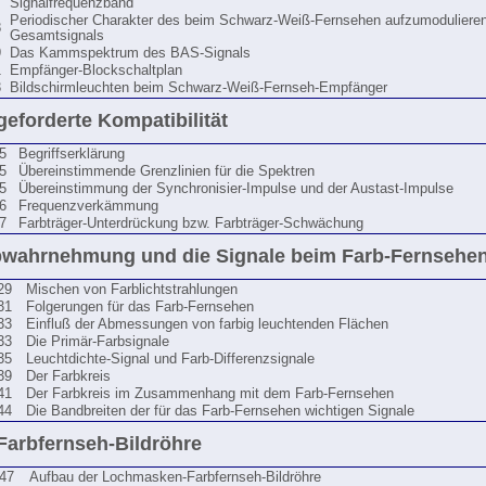
7
Signalfrequenzband
Periodischer Charakter des beim Schwarz-Weiß-Fernsehen aufzumoduliere
8
Gesamtsignals
9
Das Kammspektrum des BAS-Signals
1
Empfänger-Blockschaltplan
3
Bildschirmleuchten beim Schwarz-Weiß-Fernseh-Empfänger
 geforderte Kompatibilität
5
Begriffserklärung
5
Übereinstimmende Grenzlinien für die Spektren
5
Übereinstimmung der Synchronisier-Impulse und der Austast-Impulse
6
Frequenzverkämmung
7
Farbträger-Unterdrückung bzw. Farbträger-Schwächung
bwahrnehmung und die Signale beim Farb-Fernsehe
29
Mischen von Farblichtstrahlungen
31
Folgerungen für das Farb-Fernsehen
33
Einfluß der Abmessungen von farbig leuchtenden Flächen
33
Die Primär-Farbsignale
35
Leuchtdichte-Signal und Farb-Differenzsignale
39
Der Farbkreis
41
Der Farbkreis im Zusammenhang mit dem Farb-Fernsehen
44
Die Bandbreiten der für das Farb-Fernsehen wichtigen Signale
 Farbfernseh-Bildröhre
47
Aufbau der Lochmasken-Farbfernseh-Bildröhre