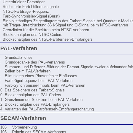
7
Unterdrückter Farbträger
8
Reduzierte Farb-Differenzsignale
2
NTSC-Farbträger-Frequenz
3
Farb-Synchronisier-Signal (Burst)
Ein vollständiges Zeigerdiagramm des Farbart-Signals bei Quadratur-Modula
4
mit Träger-Unterdrückung 86 I-Signal und Q-Signal beim NTSC-Verfahren
6
Grenzlinien für die Spektren beim NTSC-Verfahren
7
Blockschaltplan des NTSC-Coders
8
Blockschaltplan des NTSC-Farbfernseh-Empfängers
 PAL-Verfahren
1
Grundsätzliches
2
Grundgedanke des PAL-Verfahrens
Summen- und Differenz-Bildung der Farbart-Signale zweier aufeinander fol
4
Zeilen beim PAL-Verfahren
6
Eliminieren eines Phasenfehler-Einflusses
9
Farbträgerfrequenz beim PAL-Verfahren
9
Farb-Synchronisier-Impuls beim PAL-Verfahren
00
Das Speichern des Farbart-Signals
00
Blockschaltplan des PAL-Coders
01
Grenzlinien der Spektren beim PAL-Verfahren
02
Blockschaltplan des PAL-Empfängers
04
Varianten der PAL-Farbfernseh-Empfängerschaltung
s SECAM-Verfahren
105
Vorbemerkung
105
Prinzip des SECAM-Verfahrens