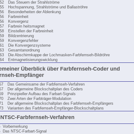
52
Das Steuern der Strahlströme
55
Hochspannung, Strahlströme und Ballaströhre
56
Besonderheiten der Ablenkung
56
Farbreinheit
56
Konvergenz
57
Farbrein heitsmagnet
58
Einstellen der Farbreinheit
59
Bildzentrierung
59
Konvergenzfehler
61
Die Konvergenzsysteme
63
Gesamtanordnung
63
Die Abschirmkappe der Lochmasken-Farbfernseh-Bildröhre
64
Entmagnetisierungswicklung
gemeiner Überblick über Farbfernseh-Coder und
ernseh-Empfänger
67
Das Gemeinsame der Farbfernseh-Verfahren
67
Der allgemeine Blockschaltplan des Coders
69
Prinzipieller Aufbau des Farbart-Signals
70
Zwei Arten der Farbträger-Modulation
71
Der allgemeine Blockschaltplan des Farbfernseh-Empfängers
73
Varianten des Farbfernseh-Empfänger-Blockschaltplans
 NTSC-Farbfernseh-Verfahren
5
Vorbemerkung
5
Das NTSC-Farbart-Signal