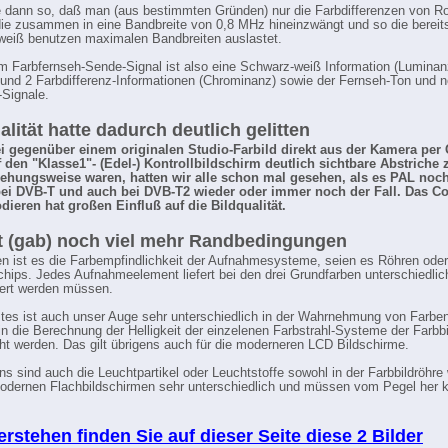
 dann so, daß man (aus bestimmten Gründen) nur die Farbdifferenzen von Ro
die zusammen in eine Bandbreite von 0,8 MHz hineinzwängt und so die bereits
eiß benutzen maximalen Bandbreiten auslastet.
m Farbfernseh-Sende-Signal ist also eine Schwarz-weiß Information (Luminan
 und 2 Farbdifferenz-Informationen (Chrominanz) sowie der Fernseh-Ton und n
-Signale.
alität hatte dadurch deutlich gelitten
i gegenüber einem originalen Studio-Farbild direkt aus der Kamera per 
 den "Klasse1"- (Edel-) Kontrollbildschirm deutlich sichtbare Abstriche
iehungsweise waren, hatten wir alle schon mal gesehen, als es PAL noc
 bei DVB-T und auch bei DVB-T2 wieder oder immer noch der Fall. Das C
ieren hat großen Einfluß auf die Bildqualität.
t (gab) noch viel mehr Randbedingungen
n ist es die Farbempfindlichkeit der Aufnahmesysteme, seien es Röhren oder
rchips. Jedes Aufnahmeelement liefert bei den drei Grundfarben unterschiedlic
giert werden müssen.
tes ist auch unser Auge sehr unterschiedlich in der Wahrnehmung von Farbe
n die Berechnung der Helligkeit der einzelenen Farbstrahl-Systeme der Farbbi
ht werden. Das gilt übrigens auch für die moderneren LCD Bildschirme.
ens sind auch die Leuchtpartikel oder Leuchtstoffe sowohl in der Farbbildröhre
odernen Flachbildschirmen sehr unterschiedlich und müssen vom Pegel her ko
rstehen finden Sie auf dieser Seite diese 2 Bilder