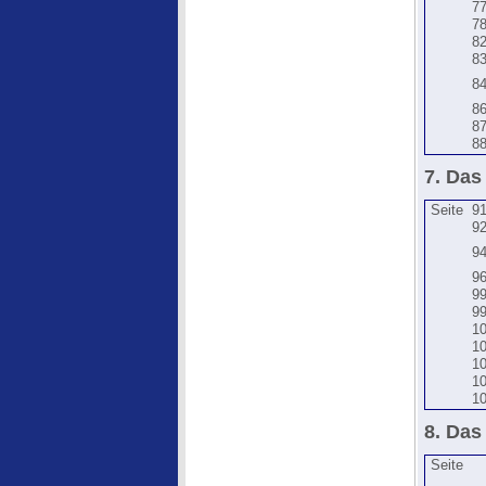
7
7
8
8
8
8
8
8
7. Das
Seite
9
9
9
9
9
9
1
1
1
1
1
8. Da
Seite