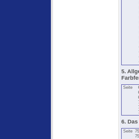
5. All
Farbf
Seite
6. Das
Seite
7
7