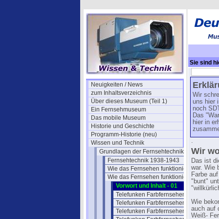
Sie sind hi
Fernsehen f
Erklä
Neuigkeiten / News
zum Inhaltsverzeichnis
Wir schre
Über dieses Museum (Teil 1)
uns hier 
noch SDTV
Ein Fernsehmuseum
Das "War
Das mobile Museum
hier in e
Historie und Geschichte
zusamme
Programm-Historie (neu)
.
Wissen und Technik
Wir wo
Grundlagen der Fernsehtechnik
Fernsehtechnik 1938-1943
Das ist d
war. Wie 
Wie das Fernsehen funktioniert 2
Farbe auf
Wie das Fernsehen funktioniert 3
"bunt" un
Vorwort und Inhalt - 01
"willkürli
Telefunken Farbfernsehen 02
Wie bekom
Telefunken Farbfernsehen 03
auch auf 
Telefunken Farbfernsehen 04
Weiß- Fe