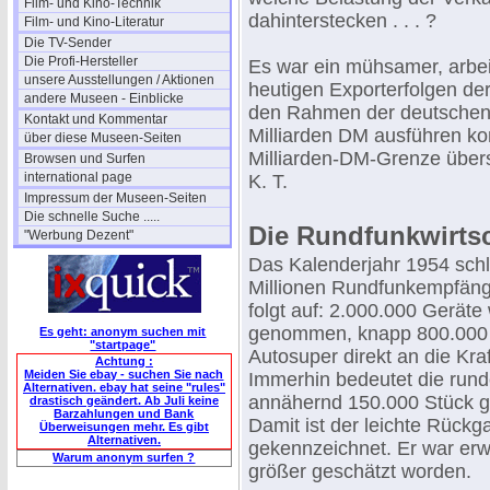
Film- und Kino-Technik
dahinterstecken . . . ?
Film- und Kino-Literatur
Die TV-Sender
Die Profi-Hersteller
Es war ein mühsamer, arbei
unsere Ausstellungen / Aktionen
heutigen Exporterfolgen der
andere Museen - Einblicke
den Rahmen der deutschen El
Kontakt und Kommentar
Milliarden DM ausführen ko
über diese Museen-Seiten
Milliarden-DM-Grenze übersc
Browsen und Surfen
international page
K. T.
Impressum der Museen-Seiten
Die schnelle Suche .....
Die Rundfunkwirts
"Werbung Dezent"
Das Kalenderjahr 1954 schl
Millionen Rundfunkempfänge
folgt auf: 2.000.000 Geräte
genommen, knapp 800.000 E
Es geht: anonym suchen mit
"startpage"
Autosuper direkt an die Kra
Achtung :
Meiden Sie ebay - suchen Sie nach
Immerhin bedeutet die rund
Alternativen. ebay hat seine "rules"
annähernd 150.000 Stück ge
drastisch geändert. Ab Juli keine
Barzahlungen und Bank
Damit ist der leichte Rück
Überweisungen mehr. Es gibt
Alternativen.
gekennzeichnet. Er war erw
Warum anonym surfen ?
größer geschätzt worden.