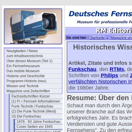
Sie sind hier :
Startseite
→
Magazine und
RM Editorial 1955/2
Historisches Wiss
Neuigkeiten / News
zum Inhaltsverzeichnis
Über dieses Museum (Teil 1)
Artikel, Zitate und Info
Ein Fernsehmuseum
Funkschau
, den
RTMs
,
d
Das mobile Museum
Schriften von
Philips
und
Historie und Geschichte
verfälschten historischen 
Programm-Historie (neu)
Wissen und Technik
die 1980er Jahre.
Magazine und Zeitschriften
Resume: Über den 
Fachzeitschriften Kürzel
(1) FI = Fernseh-Informationen
Schaut man durch den Ärger
Funk-Technik / Funkschau
unserer Branche auf das Wes
(2) Die Funk-Technik (West)
(3) Die Funkschau
erfolgreiches Jahr. Es bra
1978 - 50 Jahre Funkschau
Verdiensten und gute Auss
Cover-Seiten vor 1945
Fernsehens". Zu den erfreu