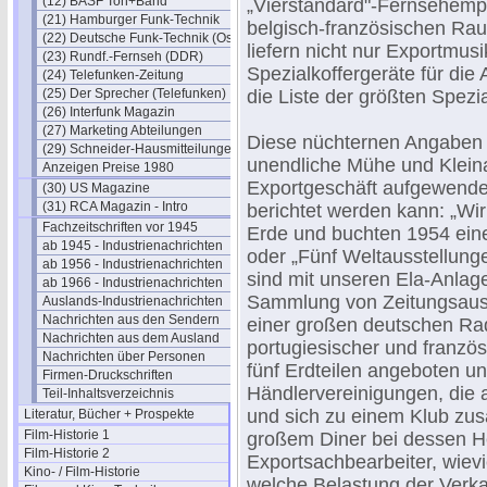
(12) BASF Ton+Band
„Vierstandard"-Fernsehemp
(21) Hamburger Funk-Technik
belgisch-französischen Rau
(22) Deutsche Funk-Technik (Ost)
liefern nicht nur Exportmus
(23) Rundf.-Fernseh (DDR)
Spezialkoffergeräte für die
(24) Telefunken-Zeitung
(25) Der Sprecher (Telefunken)
die Liste der größten Spezia
(26) Interfunk Magazin
(27) Marketing Abteilungen
Diese nüchternen Angaben m
(29) Schneider-Hausmitteilungen
unendliche Mühe und Kleina
Anzeigen Preise 1980
Exportgeschäft aufgewende
(30) US Magazine
(31) RCA Magazin - Intro
berichtet werden kann: „Wi
Fachzeitschriften vor 1945
Erde und buchten 1954 ein
ab 1945 - Industrienachrichten
oder „Fünf Weltausstellung
ab 1956 - Industrienachrichten
sind mit unseren Ela-Anlage
ab 1966 - Industrienachrichten
Sammlung von Zeitungsaussc
Auslands-Industrienachrichten
Nachrichten aus den Sendern
einer großen deutschen Radi
Nachrichten aus dem Ausland
portugiesischer und franzö
Nachrichten über Personen
fünf Erdteilen angeboten u
Firmen-Druckschriften
Händlervereinigungen, die 
Teil-Inhaltsverzeichnis
und sich zu einem Klub zu
Literatur, Bücher + Prospekte
Film-Historie 1
großem Diner bei dessen H
Film-Historie 2
Exportsachbearbeiter, wievi
Kino- / Film-Historie
welche Belastung der Verk