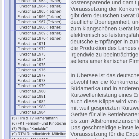
Funkschau 1963 (Tetzner)
kostensparende und damit 
Funkschau 1964 (Tetzner)
Voraussetzung der Konkurr
Funkschau 1965 (Tetzner)
gibt dem deutschen Gerät ü
Funkschau 1966 (Tetzner)
deutliche Überlegenheit, u
Funkschau 1967 (Tetzner)
Funkschau 1968 (Tetzner)
zum klangschönen Gerät ist 
Funkschau 1969 (Tetzner)
elektronisch so leistungsfä
Funkschau 1970 (Tetzner)
deutsche Empfänger in zun
Funkschau 1971
die Produktion des Landes (
Funkschau 1972
irgendwie zu beeinträchtige
Funkschau 1973
Funkschau 1974
seitens amerikanischer Firm
Funkschau 1975
Funkschau 1976
In Übersee ist das deutsc
Funkschau 1977
Funkschau 1978
obwohl hier die Konkurrenz b
Funkschau 1979
Südamerika und in anderen 
Funkschau 1980
Kurzwellenleistung eines E
Funkschau 1981
auch diese Klippe wird von
Funkschau 1982
Funkschau 1983
mit weit gespreizten Kurzwe
Funkschau 1984
Geräte für alle Betriebsart
(5) Film & TV Kameramann
bis zum Allstromnetzanschlu
(6) FKT Fernseh- und Kinotechnik
Das geschmeidige Einsteilen
(7) Philips "Kontakte"
Voraussetzung für die Expor
(9) RTM Rundfunktech. Mitteilungen