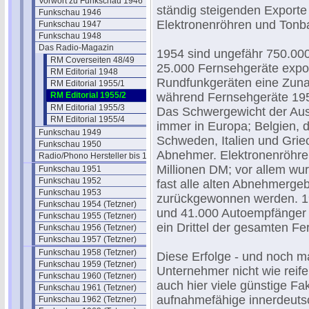
Vorwort zu Funkschau 1946
ständig steigenden Exporte
Funkschau 1946
Elektronenröhren und Tonb
Funkschau 1947
Funkschau 1948
Das Radio-Magazin
1954 sind ungefähr 750.0
RM Coverseiten 48/49
25.000 Fernsehgeräte expor
RM Editorial 1948
Rundfunkgeräten eine Zun
RM Editorial 1955/1
RM Editorial 1955/2
während Fernsehgeräte 1953
RM Editorial 1955/3
Das Schwergewicht der Aus
RM Editorial 1955/4
immer in Europa; Belgien, 
Funkschau 1949
Schweden, Italien und Grie
Funkschau 1950
Abnehmer. Elektronenröhre
Radio/Phono Hersteller bis 1950
Millionen DM; vor allem wu
Funkschau 1951
Funkschau 1952
fast alle alten Abnehmergeb
Funkschau 1953
zurückgewonnen werden. 1
Funkschau 1954 (Tetzner)
und 41.000 Autoempfänger i
Funkschau 1955 (Tetzner)
ein Drittel der gesamten Fe
Funkschau 1956 (Tetzner)
Funkschau 1957 (Tetzner)
Funkschau 1958 (Tetzner)
Diese Erfolge - und noch m
Funkschau 1959 (Tetzner)
Unternehmer nicht wie reif
Funkschau 1960 (Tetzner)
auch hier viele günstige F
Funkschau 1961 (Tetzner)
aufnahmefähige innerdeutsc
Funkschau 1962 (Tetzner)