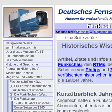
Sie sind hier :
Startseite
→
Magazine und
eine Seite zurück
Neuigkeiten / News
Historisches Wiss
zum Inhaltsverzeichnis
Über dieses Museum (Teil 1)
Ein Fernsehmuseum
Artikel, Zitate und Info
Das mobile Museum
Funkschau
, den
RTMs
,
d
Historie und Geschichte
Programm-Historie (neu)
Schriften von
Philips
und
Wissen und Technik
verfälschten historischen 
Magazine und Zeitschriften
die 1980er Jahre.
Fachzeitschriften Kürzel
(1) FI = Fernseh-Informationen
.
Funk-Technik / Funkschau
Kurzüberblick Jah
(2) Die Funk-Technik (West)
(3) Die Funkschau
Angeblich hatte die Funks
1978 - 50 Jahre Funkschau
Abonnenten, aber das ist ir
Cover-Seiten vor 1945
kaum gespiegelt.