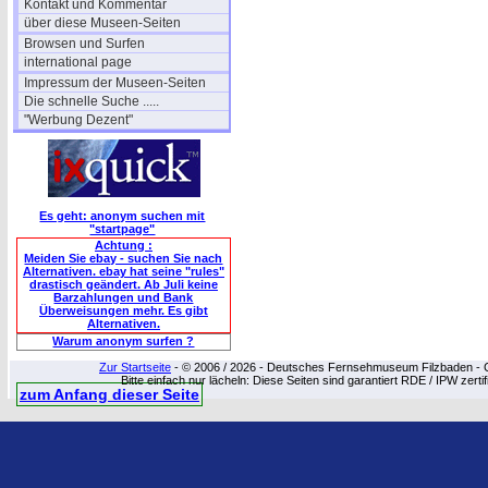
Kontakt und Kommentar
über diese Museen-Seiten
Browsen und Surfen
international page
Impressum der Museen-Seiten
Die schnelle Suche .....
"Werbung Dezent"
Es geht: anonym suchen mit
"startpage"
Achtung :
Meiden Sie ebay - suchen Sie nach
Alternativen. ebay hat seine "rules"
drastisch geändert. Ab Juli keine
Barzahlungen und Bank
Überweisungen mehr. Es gibt
Alternativen.
Warum anonym surfen ?
Zur Startseite
- © 2006 / 2026 - Deutsches Fernsehmuseum Filzbaden - Cop
Bitte einfach nur lächeln: Diese Seiten sind garantiert RDE / IPW zert
zum Anfang dieser Seite