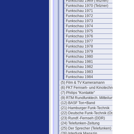
Funkschau 1969 (Tetzner)
Funkschau 1970 (Tetzner)
Funkschau 1971
Funkschau 1972
Funkschau 1973
Funkschau 1974
Funkschau 1975
Funkschau 1976
Funkschau 1977
Funkschau 1978
Funkschau 1979
Funkschau 1980
Funkschau 1981
Funkschau 1982
Funkschau 1983
Funkschau 1984
(5) Film & TV Kameramann
(6) FKT Fernseh- und Kinotechnik
(7) Philips "Kontakte"
(9) RTM Rundfunktech. Mitteilungen
(12) BASF Ton+Band
(21) Hamburger Funk-Technik
(22) Deutsche Funk-Technik (Ost)
(23) Rundf.-Fernseh (DDR)
(24) Telefunken-Zeitung
(25) Der Sprecher (Telefunken)
(26) Interfunk Magazin