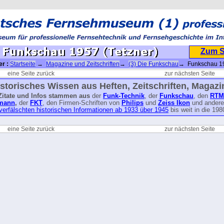
Zum 
er :
Startseite
→
Magazine und Zeitschriften
→
(3) Die Funkschau
→ Funkschau 1
eine Seite zurück
zur nächsten Seite
storisches Wissen aus Heften, Zeitschriften, Magaz
 Zitate und Infos stammen aus
der
Funk-Technik
, der
Funkschau
, den
RTM
mann
,
der
FKT
, den Firmen-Schriften von
Philips
und
Zeiss Ikon
und ander
 verfälschten historischen Informationen ab 1933 über 1945
bis weit in die 198
eine Seite zurück
zur nächsten Seite