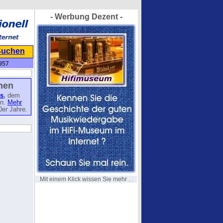
- Werbung Dezent -
Suchen
957
inen
s
,
dem
en.
Mehr
0er Jahre.
Mit einem Klick wissen Sie mehr . .