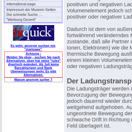
positiven und negativen Lad
international page
Impressum der Museen-Seiten
Volumenelement jedoch sc
Die schnelle Suche .....
positiver oder negativer L
"Werbung Dezent"
Dadurch ist dem von außen 
fortwährend veränderndes M
zustande, daß alle Partner 
Es geht: anonym suchen mit
Ionen, Elektronen) wie die
"startpage"
thermische Bewegung ausführ
Achtung :
Meiden Sie ebay - suchen Sie nach
einem kleinen Volumeneleme
Alternativen. ebay hat seine "rules"
drastisch geändert. Ab Juli keine
oder negativen Ladungsträg
Barzahlungen und Bank
Überweisungen mehr. Es gibt
Alternativen.
Der Ladungstransp
Warum anonym surfen ?
Die Ladungsträger werden i
Bevorzugung der Bewegung 
jedoch dauernd wieder dur
weitgehend aufgehoben. Au
ungeordnete Bewegung der 
schwache Drift in Richtung
Feld überlagert ist.