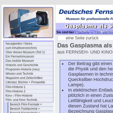
Sie sind hier :
Startseite
→
Film- und Ki
Hochstromkohlebogen
→ Gasplasma als 
eine Seite zurück
Neuigkeiten / News
Das Gasplasma als 
zum Inhaltsverzeichnis
aus FERNSEH- UND KINO-
Über dieses Museum (Teil 1)
Ein Fernsehmuseum
Das mobile Museum
Der Beitrag gibt einen
Historie und Geschichte
die Physik und den h
Programm-Historie (neu)
Gasplasmen in technis
Wissen und Technik
Magazine und Zeitschriften
Quecksilber-Hochdruc
Literatur, Bücher + Prospekte
Lampe).
Film-Historie 1
In elektrischen Entla
Film-Historie 2
plötzlich in einen Zus
Kino- / Film-Historie
Film- und Kino-Technik
Leitfähigkeit und Leu
Bereich Film-Formate >
diesen Zustand hat La
Bereich Farbtechnik >
Bezeichnung Gasplasm