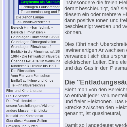
insbesondere die freien El
Gasplasma als Strahlungsquelle
Lichtbogen-Lautsprecher 1974
derart beschleunigt, daß s
Zusammenfassung und Ergänzungen
diesem ein oder mehrere El
Die Xenon Lampe
dann positive Ionen und frei
Teil-Inhaltsverzeichnis
beschleunigt werden und we
Bereich Film-Ton Technik >
können.
Bereich Film-Wissen >
Grundlagen Filmtechnik 1956 >
Grundlagen Filmorganisation
Dies führt nach Überschreit
Grundlagen Filmwirtschaft
lawinenartigen Anwachsen d
Einblick in die Filmwirtschaft 1994
verwandelt sich das ursprün
1984 - Die Filmwirtschaftsverbände
Über das PASTORI in Weilmünster
elektrischen Leiter. Eine e
Kinotechnik-Historie bis 1997
und das Gas in den Plasma
Die Filmstudios
Vom Film zum Fernsehen
Die "Entladungssä
Einfluß auf Filme und Kinos
Teil-Inhaltsverzeichnis
Sieht man von den Bereiche
Film- und Kino-Literatur
so enthält jeder Volumenteil
Die TV-Sender
und freier Elektronen. Das
Die Profi-Hersteller
unsere Ausstellungen / Aktionen
Strecke zwischen den Elekt
andere Museen - Einblicke
genannt, ist quasineutral,
Kontakt und Kommentar
über diese Museen-Seiten
Damit soll angedeutet werde
Browsen und Surfen