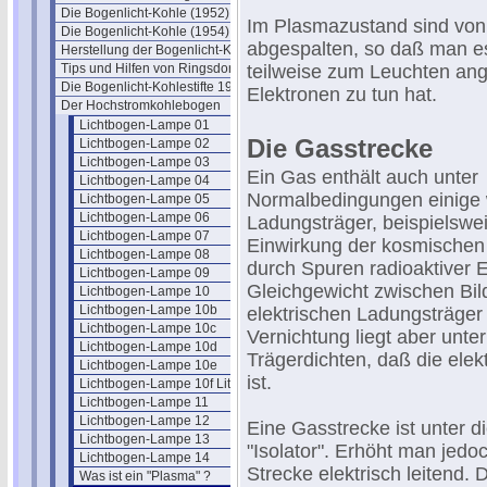
Die Bogenlicht-Kohle (1952)
Im Plasmazustand sind von 
Die Bogenlicht-Kohle (1954)
abgespalten, so daß man es
Herstellung der Bogenlicht-Kohle
Tips und Hilfen von Ringsdorff
teilweise zum Leuchten ang
Die Bogenlicht-Kohlestifte 1961
Elektronen zu tun hat.
Der Hochstromkohlebogen
Lichtbogen-Lampe 01
Die Gasstrecke
Lichtbogen-Lampe 02
Lichtbogen-Lampe 03
Ein Gas enthält auch unter
Lichtbogen-Lampe 04
Normalbedingungen einige 
Lichtbogen-Lampe 05
Lichtbogen-Lampe 06
Ladungsträger, beispielswe
Lichtbogen-Lampe 07
Einwirkung der kosmischen
Lichtbogen-Lampe 08
durch Spuren radioaktiver 
Lichtbogen-Lampe 09
Gleichgewicht zwischen Bil
Lichtbogen-Lampe 10
Lichtbogen-Lampe 10b
elektrischen Ladungsträger 
Lichtbogen-Lampe 10c
Vernichtung liegt aber unt
Lichtbogen-Lampe 10d
Trägerdichten, daß die elek
Lichtbogen-Lampe 10e
ist.
Lichtbogen-Lampe 10f Literatur
Lichtbogen-Lampe 11
Lichtbogen-Lampe 12
Eine Gasstrecke ist unter 
Lichtbogen-Lampe 13
"Isolator". Erhöht man jedo
Lichtbogen-Lampe 14
Strecke elektrisch leitend.
Was ist ein "Plasma" ?