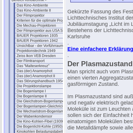
Bereich Kinotechnik >
Das Kino-Ambiente
Das Kino-Ambiente II
Gekürzte Fassung des Festv
Der Filmprojektor
Lichttechnisches Institut de
Kriterien für die optimale Projektion
Jubiläumstagung „Licht im 
Die Mechau-Projektoren
Bestehens der Lichttechnis
Der Filmprojektor aus USA Sicht
BAUER Projektoren 1935
Karlsruhe
BAUER Projektoren 1942
.
Unsichtbar - der Vorführraum
Eine einfachere Erklärung 
Projektionstechnik 1949
.
Zeiss Ikon VEB Dresden
Der Filmtransport
Der Plasmazustand
Das "Malteserkreuz"
Man spricht auch vom Plasm
Das (der) Anamorphot
Das (der) Anamorphot II
einen vierten Aggregatzust
Das Störungshandbuch 1954
gasförmigen Zustand.
Die Projektionslampe
Die Bogenlampe I
Im Plasmazustand sind auße
Die Bogenlampe II
Die Gleichstrom-Bogenlampe
und negativ elektrisch gela
Der Bogenlampen-Gleichricihter
Moleküle ist zum Leuchten 
Die Wechselstrom-Bogenlampe
sollen sich der Einfachheit
Der Wabenkondensor
einatomigen Molekülen best
Die Kino-Kohlen-Fibel (1939)
Die Bogenlicht-Kohle (1950)
die Metalldämpfe sowie all
Kinokohlen Belastungstabelle 1951