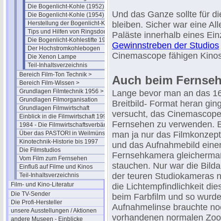
Die Bogenlicht-Kohle (1952)
Und das Ganze sollte für d
Die Bogenlicht-Kohle (1954)
Herstellung der Bogenlicht-Kohle
bleiben. Sicher war eine All
Tips und Hilfen von Ringsdorff
Paläste innerhalb eines Ei
Die Bogenlicht-Kohlestifte 1961
Gewinnstreben der Studios
Der Hochstromkohlebogen
Cinemascope fähigen Kinos
Die Xenon Lampe
Teil-Inhaltsverzeichnis
Bereich Film-Ton Technik >
Auch beim Fernse
Bereich Film-Wissen >
Grundlagen Filmtechnik 1956 >
Lange bevor man an das 16
Grundlagen Filmorganisation
Breitbild- Format heran gin
Grundlagen Filmwirtschaft
versucht, das Cinemascope 
Einblick in die Filmwirtschaft 1994
Fernsehen zu verwenden. E
1984 - Die Filmwirtschaftsverbände
Über das PASTORI in Weilmünster
man ja nur das Filmkonzep
Kinotechnik-Historie bis 1997
und das Aufnahmebild einer
Die Filmstudios
Fernsehkamera gleicherma
Vom Film zum Fernsehen
stauchen. Nur war die Bild
Einfluß auf Filme und Kinos
der teuren Studiokameras n
Teil-Inhaltsverzeichnis
Film- und Kino-Literatur
die Lichtempfindlichkeit d
Die TV-Sender
beim Farbfilm und so wurde
Die Profi-Hersteller
Aufnahmelinse brauchte noch
unsere Ausstellungen / Aktionen
vorhandenen normalen Zoom
andere Museen - Einblicke