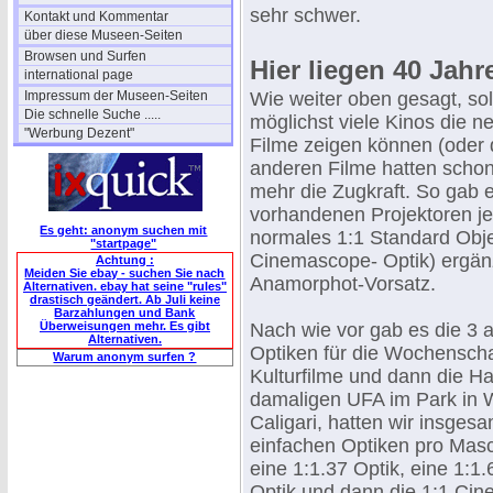
sehr schwer.
Kontakt und Kommentar
über diese Museen-Seiten
Browsen und Surfen
Hier liegen 40 Jah
international page
Impressum der Museen-Seiten
Wie weiter oben gesagt, so
Die schnelle Suche .....
möglichst viele Kinos die
"Werbung Dezent"
Filme zeigen können (oder 
anderen Filme hatten schon
mehr die Zugkraft. So gab e
vorhandenen Projektoren je
Es geht: anonym suchen mit
normales 1:1 Standard Obje
"startpage"
Cinemascope- Optik) ergän
Achtung :
Meiden Sie ebay - suchen Sie nach
Anamorphot-Vorsatz.
Alternativen. ebay hat seine "rules"
drastisch geändert. Ab Juli keine
Barzahlungen und Bank
Überweisungen mehr. Es gibt
Nach wie vor gab es die 3
Alternativen.
Optiken für die Wochensch
Warum anonym surfen ?
Kulturfilme und dann die Ha
damaligen UFA im Park in 
Caligari, hatten wir insgesa
einfachen Optiken pro Mas
eine 1:1.37 Optik, eine 1:1
Optik und dann die 1:1 Ci