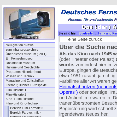
Sie sind hier :
Startseite
→
Film- und Ki
eine Seite zurück
Neuigkeiten / News
Über die Suche na
zum Inhaltsverzeichnis
Als das Kino nach 1945 
Über dieses Museum (Teil 1)
Ein Fernsehmuseum
(oder Theater oder Palast)
Das mobile Museum
wurde,
zumindest hier im z
Historie und Geschichte
Europa, gingen die Besuche
Programm-Historie (neu)
etwa 1951 rasant, ja richtig 
Wissen und Technik
Farbfilme aller Art waren ge
Magazine und Zeitschriften
Literatur, Bücher + Prospekte
Heimatschnulzen (neudeut
Film-Historie 1
Operas")
oder sonstige Tra
Film-Historie 2
und Actionfilme waren in. D
Kino- / Film-Historie
tränenüberströmten Besuche
Film- und Kino-Technik
Begeisterung wird schnell 
Bereich Film-Formate >
Bereich Farbtechnik >
irgendetwas Neues her.