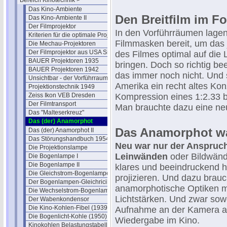
Bereich Kinotechnik >
Das Kino-Ambiente
Den Breitfilm im Fo
Das Kino-Ambiente II
Der Filmprojektor
In den Vorführräumen lage
Kriterien für die optimale Projektion
Filmmasken bereit, um das 
Die Mechau-Projektoren
Der Filmprojektor aus USA Sicht
des Filmes optimal auf die
BAUER Projektoren 1935
bringen. Doch so richtig b
BAUER Projektoren 1942
das immer noch nicht. Und 
Unsichtbar - der Vorführraum
Amerika ein recht altes Ko
Projektionstechnik 1949
Zeiss Ikon VEB Dresden
Kompression eines 1:2.33 br
Der Filmtransport
Man brauchte dazu eine neu
Das "Malteserkreuz"
Das (der) Anamorphot
Das Anamorphot war
Das (der) Anamorphot II
Das Störungshandbuch 1954
Neu war nur der Anspruch
Die Projektionslampe
Leinwänden
oder Bildwänd
Die Bogenlampe I
Die Bogenlampe II
klares und beeindruckend he
Die Gleichstrom-Bogenlampe
projizieren. Und dazu brau
Der Bogenlampen-Gleichricihter
anamorphotische Optiken 
Die Wechselstrom-Bogenlampe
Lichtstärken. Und zwar sowo
Der Wabenkondensor
Die Kino-Kohlen-Fibel (1939)
Aufnahme an der Kamera al
Die Bogenlicht-Kohle (1950)
Wiedergabe im Kino.
Kinokohlen Belastungstabelle 1951