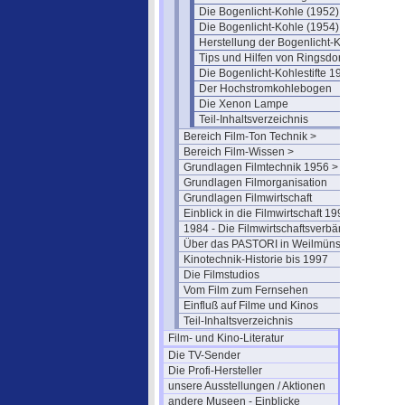
Die Bogenlicht-Kohle (1952)
Die Bogenlicht-Kohle (1954)
Herstellung der Bogenlicht-Kohle
Tips und Hilfen von Ringsdorff
Die Bogenlicht-Kohlestifte 1961
Der Hochstromkohlebogen
Die Xenon Lampe
Teil-Inhaltsverzeichnis
Bereich Film-Ton Technik >
Bereich Film-Wissen >
Grundlagen Filmtechnik 1956 >
Grundlagen Filmorganisation
Grundlagen Filmwirtschaft
Einblick in die Filmwirtschaft 1994
1984 - Die Filmwirtschaftsverbände
Über das PASTORI in Weilmünster
Kinotechnik-Historie bis 1997
Die Filmstudios
Vom Film zum Fernsehen
Einfluß auf Filme und Kinos
Teil-Inhaltsverzeichnis
Film- und Kino-Literatur
Die TV-Sender
Die Profi-Hersteller
unsere Ausstellungen / Aktionen
andere Museen - Einblicke