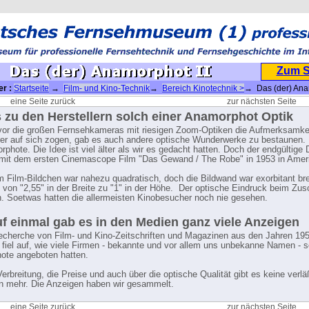
Zum 
er :
Startseite
→
Film- und Kino-Technik
→
Bereich Kinotechnik >
→ Das (der) Ana
eine Seite zurück
zur nächsten Seite
s zu den Herstellern solch einer Anamorphot Optik
or die großen Fernsehkameras mit riesigen Zoom-Optiken die Aufmerksamkei
r auf sich zogen, gab es auch andere optische Wunderwerke zu bestaunen.
rphote. Die Idee ist viel älter als wir es gedacht hatten. Doch der endgültige
mit dem ersten Cinemascope Film "Das Gewand / The Robe" in 1953 in Amer
Film-Bildchen war nahezu quadratisch, doch die Bildwand war exorbitant brei
s von "2,55" in der Breite zu "1" in der Höhe. Der optische Eindruck beim Zu
h. Soetwas hatten die allermeisten Kinobesucher noch nie gesehen.
f einmal gab es in den Medien ganz viele Anzeigen
echerche von Film- und Kino-Zeitschriften und Magazinen aus den Jahren 19
 fiel auf, wie viele Firmen - bekannte und vor allem uns unbekanne Namen - 
ote angeboten hatten.
Verbreitung, die Preise und auch über die optische Qualität gibt es keine verlä
n mehr. Die Anzeigen haben wir gesammelt.
eine Seite zurück
zur nächsten Seite