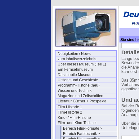
Sie sind hi
Detail
Neuigkeiten / News
Lange bev
zum Inhaltsverzeichnis
Bewundere
Über dieses Museum (Teil 1)
die Anamo
Ein Fernsehmuseum
kam erst 
Das mobile Museum
Historie und Geschichte
Das 35mm 
Verhältni
Programm-Historie (neu)
gigantisc
Wissen und Technik
.
Magazine und Zeitschriften
Und au
Literatur, Bücher + Prospekte
Bei der R
Film-Historie 1
folgenden
Film-Historie 2
Anamorph
Kino- / Film-Historie
Film- und Kino-Technik
Über die 
Unterlage
Bereich Film-Formate >
.
Bereich Farbtechnik >