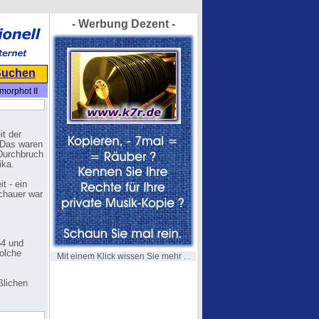
- Werbung Dezent -
Suchen
morphot II
t der
 Das waren
 Durchbruch
ika.
t - ein
schauer war
54 und
solche
Mit einem Klick wissen Sie mehr . .
ßlichen