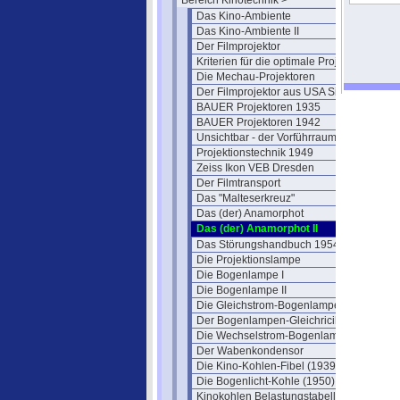
Bereich Kinotechnik >
Das Kino-Ambiente
Das Kino-Ambiente II
Der Filmprojektor
Kriterien für die optimale Projektion
Die Mechau-Projektoren
Der Filmprojektor aus USA Sicht
BAUER Projektoren 1935
BAUER Projektoren 1942
Unsichtbar - der Vorführraum
Projektionstechnik 1949
Zeiss Ikon VEB Dresden
Der Filmtransport
Das "Malteserkreuz"
Das (der) Anamorphot
Das (der) Anamorphot II
Das Störungshandbuch 1954
Die Projektionslampe
Die Bogenlampe I
Die Bogenlampe II
Die Gleichstrom-Bogenlampe
Der Bogenlampen-Gleichricihter
Die Wechselstrom-Bogenlampe
Der Wabenkondensor
Die Kino-Kohlen-Fibel (1939)
Die Bogenlicht-Kohle (1950)
Kinokohlen Belastungstabelle 1951