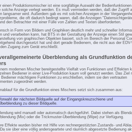
r einen Produktionsmischer ist eine sorgfältige Auswahl der Bedienfunktionen 
ne solche Anzeige verlegt werden. Es muß vermieden werden, daß der Zugriff a
n langsamer wird. Außerdem gab es mit solchen Anzeigen in der Vergangenhe
probleme, die oft dadurch bedingt waren, daß die Anzeigen "Datensichtgerät
und den Betrachter mit einer Fülle von Zahlen und Texten überforderten.
nsch in Form von Bildern und Graphiken deutlich mehr und schneller Informa
 und verarbeiten kann, hat BTS in der Gestaltung der Anzeige einen Stil gewä
arstellung von graphischen Objekten basiert, sich im Bereich der Personal C
eitgehend durchgesetzt hat und dort gerade Bedienern, die nicht aus der EDV
den Zugang zum Gerät erschließt.
 verallgemeinerte Überblendung als Grundfunktion d
ers
inem modernen Mischer bereitgestellte Vielfalt von Funktionen und Effekten 
zelnen Bediener in einer Live-Produktion kaum voll genutzt werden. Das Ziel
 Bediener mächtigere Funktionen zu erschließen, indem sie den vertrauten
ementen zugeordnet werden.
nablauf für die Grundfunktion eines Mischers setzt sich zusammen aus:
Vorwahl der nächsten Bildquelle auf der Eingangskreuzschiene und
Überblendung zu dieser Bildquelle.
lendung wird manuell oder automatisch durchgeführt. Dabei stehen als Blenda
blendung (Mix) oder die Trickmuster-Überblendung (Wipe) zur Verfügung.
e Effekte wurden bisher mit Hilfe von rechnergestützten Zustands- und Abla
t. Da sie über eine völlig andersgeartete und räumlich abgesetzte Bedienung akt