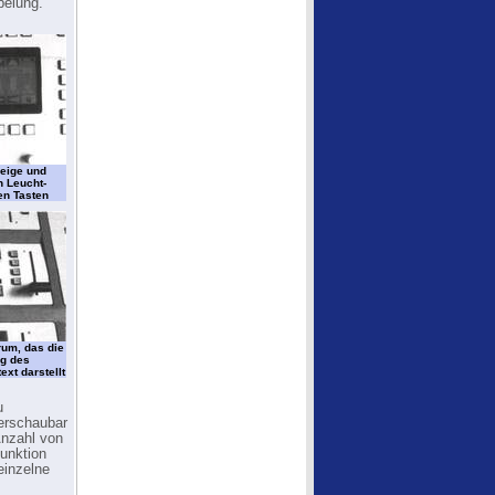
belung.
zeige und
 Leucht-
en Tasten
rum, das die
g des
xt darstellt
u
erschaubar
Anzahl von
Funktion
einzelne