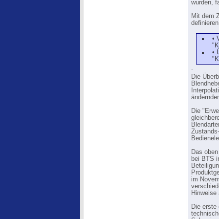
wurden, f
Mit dem Z
definieren
• 
"K
• 
"K
.
Die Überb
Blendhebe
Interpolat
ändernden
Die "Erwe
gleichber
Blendart
Zustands-
Bedienele
Das oben
bei BTS i
Beteiligu
Produktge
im Novemb
verschied
Hinweise 
Die erste
technisch