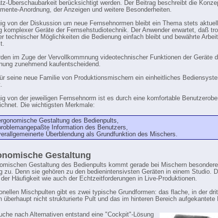
atz-Überschaubarkeit berücksichtigt werden. Der Beitrag beschreibt die Konze
mente-Anordnung, der Anzeigen und weitere Besonderheiten.
g von der Diskussion um neue Fernsehnormen bleibt ein Thema stets aktuell
 komplexer Geräte der Fernsehstudiotechnik. Der Anwender erwartet, daß tro
ter technischer Möglichkeiten die Bedienung einfach bleibt und bewährte Arbei
t.
den im Zuge der Vervollkommnung videotechnischer Funktionen der Geräte d
enung zunehmend kaufentscheidend.
ür seine neue Familie von Produktionsmischern ein einheitliches Bediensyst
.
g von der jeweiligen Fernsehnorm ist es durch eine komfortable Benutzerobe
chnet. Die wichtigsten Merkmale:
ergonomische Gestaltung des Bedienpults,
problemangepaßte Information des Benutzers,
verallgemeinerte Überblendung als Grundfunktion des Mischers.
onomische Gestaltung
omischen Gestaltung des Bedienpults kommt gerade bei Mischern besondere
 zu. Denn sie gehören zu den bedienintensivsten Geräten in einem Studio. Di
 der Häufigkeit wie auch der Echtzeitforderungen in Live-Produktionen.
ionellen Mischpulten gibt es zwei typische Grundformen: das flache, in der dri
 überhaupt nicht strukturierte Pult und das im hinteren Bereich aufgekantete 
uche nach Alternativen entstand eine "Cockpit"-Lösung