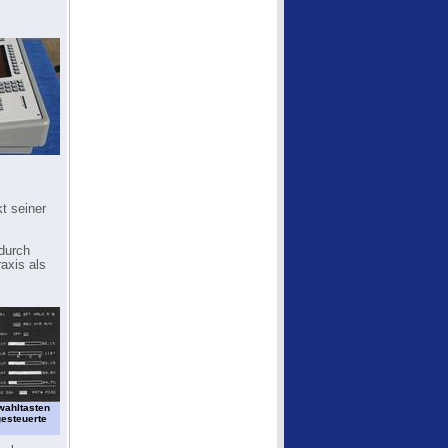
t seiner
durch
axis als
wahltasten
esteuerte