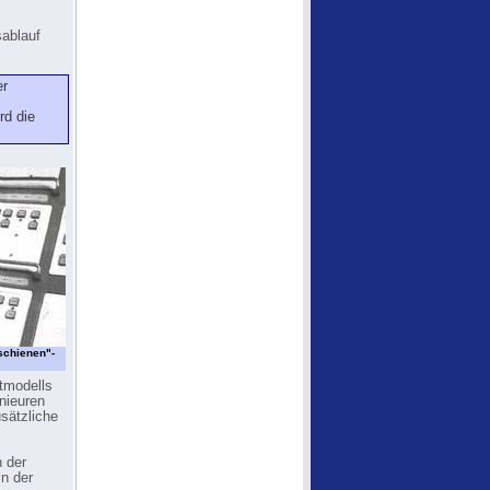
sablauf
er
rd die
schienen"-
ltmodells
nieuren
sätzliche
h der
n der