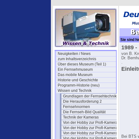
Sie sind hi
Bildmische
1989 -
Neuigkeiten / News
von B. K
Dr. Bernh
zum Inhaltsverzeichnis
.
Über dieses Museum (Teil 1)
Einlei
Ein Fernsehmuseum
Das mobile Museum
Historie und Geschichte
Programm-Historie (neu)
Wissen und Technik
Grundlagen der Fernsehtechnik
Die Herausforderung 2
Fernsehnormen
Die Fernseh-Bild Qualität
Technik der Kameras
Von der Hobby zur Profi-Kamera I
Von der Hobby zur Profi-Kamera Ia
Von der Hobby zur Profi-Kamera II
Bei BTS w
Von der Hobby zur Profi-Kamera III