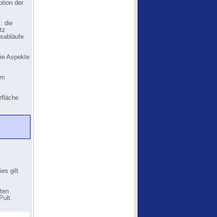
ption der
: die
tz
tsabläufe
ie Aspekte
em
rfläche
es gilt
tten
Pult.