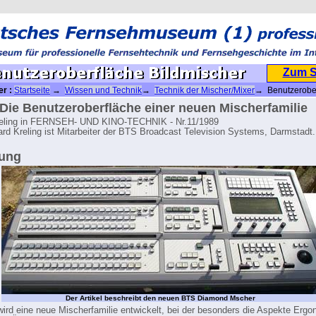
Zum 
er :
Startseite
→
Wissen und Technik
→
Technik der Mischer/Mixer
→ Benutzerobe
r
 Die Benutzeroberfläche einer neuen Mischerfamilie
reling in FERNSEH- UND KINO-TECHNIK - Nr.11/1989
ard Kreling ist Mitarbeiter der BTS Broadcast Television Systems, Darmstadt.
tung
Der Artikel beschreibt den neuen BTS Diamond Mscher
ird eine neue Mischerfamilie entwickelt, bei der besonders die Aspekte Erg