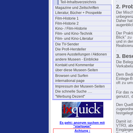
.
Teil-Inhaltsverzeichnis
2. Pro
Magazine und Zeitschriften
Der Misch
Literatur, Bücher + Prospekte
unbegrenz
Film-Historie 1
Daher hat
Film-Historie 2
augenblic
Kino- / Film-Historie
Der Prakt
Film- und Kino-Technik
Blick" zu
Film- und Kino-Literatur
und in der
Die TV-Sender
Realisier
Die Profi-Hersteller
.
unsere Ausstellungen / Aktionen
3. Bes
andere Museen - Einblicke
Die Beleg
Kontakt und Kommentar
Verkabelu
über diese Museen-Seiten
Dem Bedie
Browsen und Surfen
Einlege-B
international page
oft zu um
Impressum der Museen-Seiten
.
Die schnelle Suche .....
Für das n
"Werbung Dezent"
genutzt, 
Den Quell
zugeordne
festgeleg
Damit is
Es geht: anonym suchen mit
VTR3, abe
"startpage"
Eingängen
Achtung :