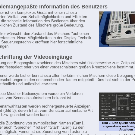
blemangepaßte Information des Benutzers
er ist ein komplexes Gerät mit einer nahezu
ten Vielfalt von Schaltmöglichkeiten und Effekten.
 die schnelle Information des Bedieners über den
klichen Zustand des Mischers große Bedeutung.
iker wünscht, den Zustand des Mischers "auf einen
 erfassen. Neue Möglichkeiten in der Display-Technik
 Steuerungstechnik eröffnen hier fortschrittliche
ungen.
chriftung der Videoeingänge
ung der Eingangskreuzschiene des Mischers wird üblicherweise zum Zeitpunk
ng festgelegt oder von einer vorgeschalteten großen Kreuzschiene bestimmt.
ner wurde bisher bei nahezu allen herkömmlichen Mischern diese Belegung 
eschriftungen in den entsprechenden Tasten mitgeteilt. Dies hat sich in der Pr
ständlich und unflexibel erwiesen.
eue Mischer-Bediensystem wurde ein Verfahren
das von Sendeablaufmisehern bekannt ist:
enanwahltasten werden rechnergesteuerte Anzeigen
t (Bild 3), deren Inhalt vom Benutzer auf einfache Art
t bzw. geändert werden kann.
t die Zuordnung von symbolischen Namen (Cam1,
Bild 3. Den Quellenan
zugeordnete rechnerg
r auch "Sprecher" "Totale" "Start" "Ziel") zu den
Anzeigen
 möglich. Ferner ist die Zuordnung von Tasten zu