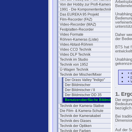
Arbeitspl
Von der Hobby zur Profi-Kamera IV
Bedienele
1991 - Die Komponententechnik
Unabhängi
Das EUREKA 95 Projekt
Bedienung
Film-Recorder (FAZ)
verfeiner
Video-Recorder (MAZ)
unterstütz
Festplatten-Recorder
Video Formate
Daher wer
der Bedi
Röhren-Kameras (Liste)
Video Abtast-Röhren
BTS hat f
Video CCD Technik
entwickelt
Video DLP Technik
Technik im Studio
Unabhängi
gekennzei
Technik von 1952
Ü-Wagen Technik
• 
Technik der Mischer/Mixer
• 
Der Grass Valley "Indigo"
• 
Der Bildmischer
.
Der Bildmischer / II
1. Erg
Der Bildmischer DD 35
Benutzeroberfläche Bildmischer
Der ergon
Bedeutung
Technik der Kamera-Stative
bezüglich
Die Film- & Kamera-Schule
Technik der Kamerakabel
Bei tradit
Dimension
Technik des Glases
.
Technik der Optiken
Auf der S
Technik der Farben