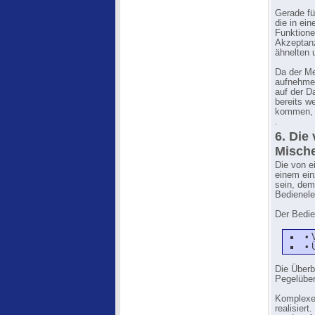
Gerade fü
die in ei
Funktione
Akzeptanz
ähnelten 
Da der Me
aufnehmen
auf der D
bereits w
kommen, 
.
6. Die
Misch
Die von e
einem ein
sein, dem
Bedienel
Der Bedie
• 
• 
Die Überb
Pegelüber
Komplexer
realisier