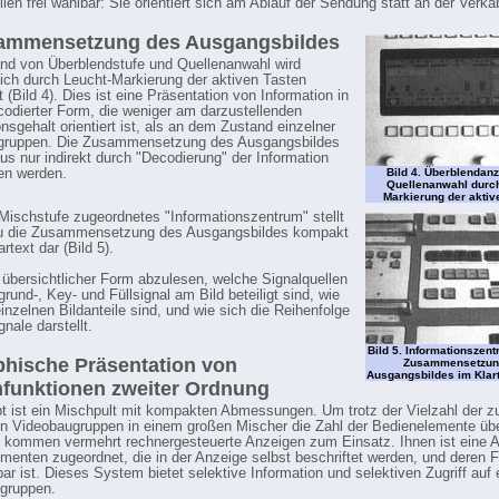
llen frei wählbar: Sie orientiert sich am Ablauf der Sendung statt an der Verka
sammensetzung des Ausgangsbildes
nd von Überblendstufe und Quellenanwahl wird
ch durch Leucht-Markierung der aktiven Tasten
t (Bild 4). Dies ist eine Präsentation von Information in
r codierter Form, die weniger am darzustellenden
nsgehalt orientiert ist, als an dem Zustand einzelner
gruppen. Die Zusammensetzung des Ausgangsbildes
us nur indirekt durch "Decodierung" der Information
n werden.
Bild 4. Überblendan
Quellenanwahl durch
Markierung der aktiv
 Mischstufe zugeordnetes "Informationszentrum" stellt
u die Zusammensetzung des Ausgangsbildes kompakt
rtext dar (Bild 5).
in übersichtlicher Form abzulesen, welche Signalquellen
grund-, Key- und Füllsignal am Bild beteiligt sind, wie
einzelnen Bildanteile sind, und wie sich die Reihenfolge
nale darstellt.
Bild 5. Informationszent
phische Präsentation von
Zusammensetzun
Ausgangsbildes im Klarte
funktionen zweiter Ordnung
t ist ein Mischpult mit kompakten Abmessungen. Um trotz der Vielzahl der z
n Videobaugruppen in einem großen Mischer die Zahl der Bedienelemente üb
, kommen vermehrt rechnergesteuerte Anzeigen zum Einsatz. Ihnen ist eine 
menten zugeordnet, die in der Anzeige selbst beschriftet werden, und deren 
ar ist. Dieses System bietet selektive Information und selektiven Zugriff auf 
gruppen.