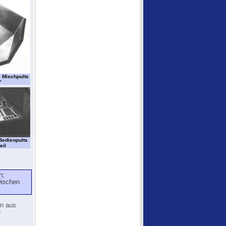
s Mischpults
"
Bedienpults
eil
n;
wischen
en aus
e