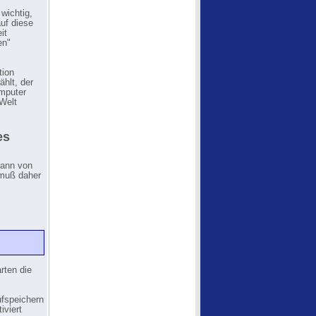
wichtig,
uf diese
it
en"
tion
hlt, der
omputer
-Welt
es
kann von
 muß daher
rten die
ufspeichern
iviert