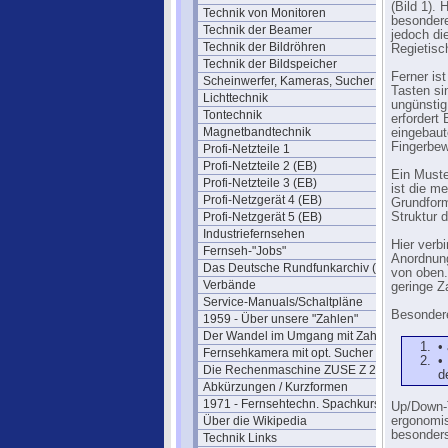
(Bild 1). 
Technik von Monitoren
besondere
Technik der Beamer
jedoch di
Technik der Bildröhren
Regietisc
Technik der Bildspeicher
Ferner is
Scheinwerfer, Kameras, Sucher
Tasten si
Lichttechnik
ungünstig
Tontechnik
erfordert
Magnetbandtechnik
eingebaut
Fingerbew
Profi-Netzteile 1
Profi-Netzteile 2 (EB)
Ein Muste
Profi-Netzteile 3 (EB)
ist die m
Profi-Netzgerät 4 (EB)
Grundform
Profi-Netzgerät 5 (EB)
Struktur d
Industriefernsehen
Hier verb
Fernseh-"Jobs"
Anordnung
Das Deutsche Rundfunkarchiv (DRA)
von oben.
Verbände
geringe Z
Service-Manuals/Schaltpläne
Besonder
1959 - Über unsere "Zahlen"
Der Wandel im Umgang mit Zahlen
•
Fernsehkamera mit opt. Sucher
•
Die Rechenmaschine ZUSE Z 22
d
Abkürzungen / Kurzformen
1971 - Fernsehtechn. Spachkurs
Up/Down-T
Über die Wikipedia
ergonomis
besonders
Technik Links