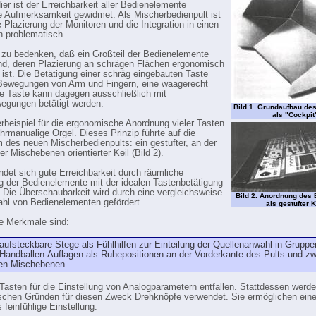
Hier ist der Erreichbarkeit aller Bedienelemente
 Aufmerksamkeit gewidmet. Als Mischerbedienpult ist
e Plazierung der Monitoren und die Integration in einen
h problematisch.
t zu bedenken, daß ein Großteil der Bedienelemente
nd, deren Plazierung an schrägen Flächen ergonomisch
 ist. Die Betätigung einer schräg eingebauten Taste
 Bewegungen von Arm und Fingern, eine waagerecht
e Taste kann dagegen ausschließlich mit
egungen betätigt werden.
Bild 1. Grundaufbau de
als "Cockpit
rbeispiel für die ergonomische Anordnung vieler Tasten
ehrmanualige Orgel. Dieses Prinzip führte auf die
 des neuen Mischerbedienpults: ein gestufter, an der
er Mischebenen orientierter Keil (Bild 2).
indet sich gute Erreichbarkeit durch räumliche
 der Bedienelemente mit der idealen Tastenbetätigung
 Die Überschaubarkeit wird durch eine vergleichsweise
Bild 2. Anordnung des 
ahl von Bedienelementen gefördert.
als gestufter K
e Merkmale sind:
 aufsteckbare Stege als Fühlhilfen zur Einteilung der Quellenanwahl in Gruppe
 Handballen-Auflagen als Ruhepositionen an der Vorderkante des Pults und z
en Mischebenen.
asten für die Einstellung von Analogparametern entfallen. Stattdessen werd
chen Gründen für diesen Zweck Drehknöpfe verwendet. Sie ermöglichen ein
 feinfühlige Einstellung.