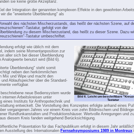
anden sie keine große Akzeptanz.
iel der Integration der genannten komplexen Effekte in den gewohnten Arbeit
 wir die "erweiterte Überblendung" als
Vorwahl des nächsten Mischerzustands, das heißt der nächsten Szene, auf d
reuzschienen"-Tastatur, gefolgt von der
Überblendung zu diesem Mischerzustand, das heißt zu dieser Szene. Dazu wi
reuzschienen"-Tastatur umbeschriftet.
lendung erfolgt wie üblich mit dem
l, indem seine Momentanposition zur
ion aller sich bei dieser Überblendung
 Analogwerte benutzt wird (Bild 6).
iterte Überblendung" steht somit
echtigt neben den herkömmlichen
en Mix und Wipe und macht den
 und Ablaufspeicher über die Standard-
mente verfügbar.
 beschriebene neue Bediensystem wurde
Bild 6. Leicht um-beschriftbare "Kreuz
n internen Arbeitskreisen unter
Tastatur
ng eines Instituts für Anthropotechnik und
staltung entwickelt. Die Vorstellung des Konzeptes erfolgte anhand eines Pu
er vergangenen Jahres vor einem Kreis von zehn Bildmischern und Bildinge
ener Rundfunkanstalten und Produktionshäuser. Wertvolle Anregungen und zu
aus diesem Kreis fanden weitgehend Berücksichtigung.
 öffentliche Präsentation für das Fachpublikum erfolgt in diesem Jahr anläßlic
en Ausstellung des Internationalen
Fernsehsymposiums 1989 in Montreux
i