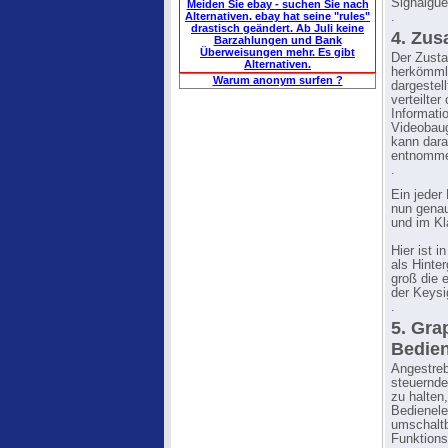
Signalgue
Meiden Sie ebay - suchen Sie nach
Alternativen. ebay hat seine "rules"
.
drastisch geändert. Ab Juli keine
4. Zu
Barzahlungen und Bank
Überweisungen mehr. Es gibt
Der Zusta
Alternativen.
herkömmli
Warum anonym surfen ?
dargestell
verteilte
Informatio
Videobau
kann dara
entnomme
.
Ein jeder
nun gena
und im Kla
Hier ist 
als Hinter
groß die 
der Keysig
.
5. Gra
Bedien
Angestreb
steuernde
zu halten
Bedienele
umschaltb
Funktions