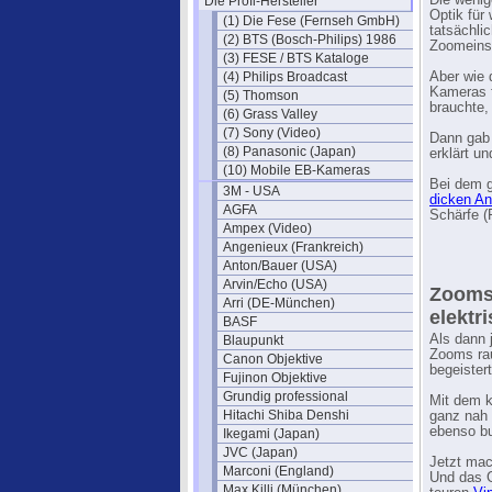
Die wenig
Die Profi-Hersteller
Optik für
(1) Die Fese (Fernseh GmbH)
tatsächli
(2) BTS (Bosch-Philips) 1986
Zoomeinst
(3) FESE / BTS Kataloge
(4) Philips Broadcast
Aber wie 
Kameras f
(5) Thomson
brauchte,
(6) Grass Valley
(7) Sony (Video)
Dann gab 
(8) Panasonic (Japan)
erklärt u
(10) Mobile EB-Kameras
Bei dem 
3M - USA
dicken A
AGFA
Schärfe (
Ampex (Video)
Angenieux (Frankreich)
Anton/Bauer (USA)
Arvin/Echo (USA)
Zoomst
Arri (DE-München)
elektr
BASF
Als dann 
Blaupunkt
Zooms ra
Canon Objektive
begeistert
Fujinon Objektive
Grundig professional
Mit dem k
Hitachi Shiba Denshi
ganz nah 
ebenso bu
Ikegami (Japan)
JVC (Japan)
Jetzt mac
Marconi (England)
Und das G
Max Killi (München)