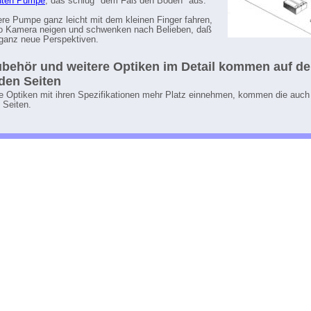
nten Pumpe
, das schlug "dem Faß den Boden" aus.
re Pumpe ganz leicht mit dem kleinen Finger fahren,
lo Kamera neigen und schwenken nach Belieben, daß
 ganz neue Perspektiven.
behör und weitere Optiken im Detail kommen auf d
den Seiten
e Optiken mit ihren Spezifikationen mehr Platz einnehmen, kommen die auch
 Seiten.