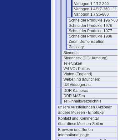
Variogon 1.4/12-240
Variogon 1.4/8.7-260 - 11-333 - 18.5-5
Variogon 1.7/26-800
Schneider Produkte 1967-68
Schneider Produkte 1976
Schneider Produkte 1977
Schneider Produkte 1988
Zoom Demonstration
Glossary
Siemens
Steenbeck (DE-Hamburg)
Telefunken
VALVO / Philips
Vinten (England)
Weberling (München)
US Videogeräte
DDR Kameras
DDR MAZen
Teil-Inhaltsverzeichnis
unsere Ausstellungen / Aktionen
andere Museen - Einblicke
Kontakt und Kommentar
über diese Museen-Seiten
Browsen und Surfen
international page