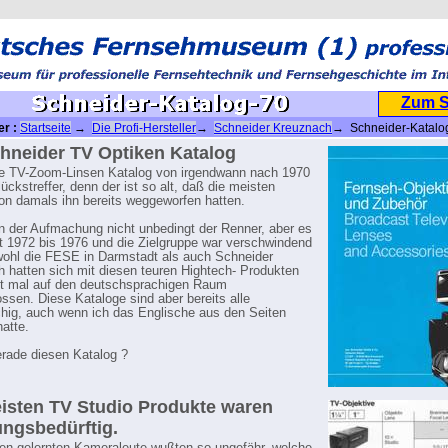
Zum 
er :
Startseite
→
Die Profi-Hersteller
→
Schneider Kreuznach
→ Schneider-Katalo
hneider TV Optiken Katalog
te TV-Zoom-Linsen Katalog von irgendwann nach 1970
ückstreffer, denn der ist so alt, daß die meisten
n damals ihn bereits weggeworfen hatten.
n der Aufmachung nicht unbedingt der Renner, aber es
st 1972 bis 1976 und die Zielgruppe war verschwindend
wohl die FESE in Darmstadt als auch Schneider
 hatten sich mit diesen teuren Hightech- Produkten
st mal auf den deutschsprachigen Raum
ssen. Diese Kataloge sind aber bereits alle
hig, auch wenn ich das Englische aus den Seiten
hatte.
rade diesen Katalog ?
isten TV Studio Produkte waren
ungsbedürftig.