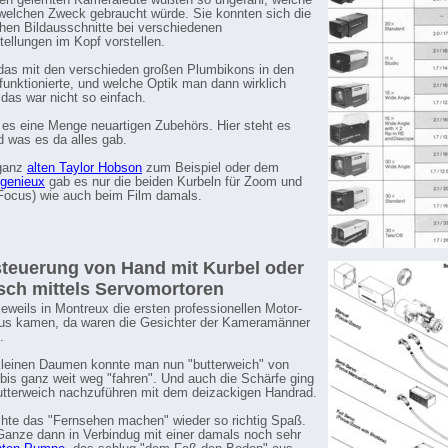
en gelernten Kameraleute wußten so ungefähr, welche
 welchen Zweck gebraucht würde. Sie konnten sich die
chen Bildausschnitte bei verschiedenen
ellungen im Kopf vorstellen.
das mit den verschieden großen Plumbikons in den
unktionierte, und welche Optik man dann wirklich
 das war nicht so einfach.
es eine Menge neuartigen Zubehörs. Hier steht es
nd was es da alles gab.
ganz
alten Taylor Hobson
zum Beispiel oder dem
ngenieux
gab es nur die beiden Kurbeln für Zoom und
Focus) wie auch beim Film damals.
euerung von Hand mit Kurbel oder
isch mittels Servomortoren
jeweils in Montreux die ersten professionellen Motor-
us kamen, da waren die Gesichter der Kameramänner
.
leinen Daumen konnte man nun "butterweich" von
bis ganz weit weg "fahren". Und auch die Schärfe ging
tterweich nachzuführen mit dem deizackigen Handrad.
hte das "Fernsehen machen" wieder so richtig Spaß.
anze dann in Verbindug mit einer damals noch sehr