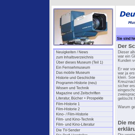
Sie sind hi
Der Sc
Neuigkeiten / News
Dieser al
war ein Gl
zum Inhaltsverzeichnis
Kunden vo
Über dieses Museum (Teil 1)
Ein Fernsehmuseum
Er war vo
Das mobile Museum
war ja er
klein. So
Historie und Geschichte
Kreuznach
Programm-Historie (neu)
sicher er
Wissen und Technik
eingescho
Magazine und Zeitschriften
zweisprac
Literatur, Bücher + Prospekte
gelöscht 
Film-Historie 1
Warum ge
Film-Historie 2
Kino- / Film-Historie
Film- und Kino-Technik
Die me
Film- und Kino-Literatur
erklär
Die TV-Sender