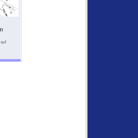
en
 auf