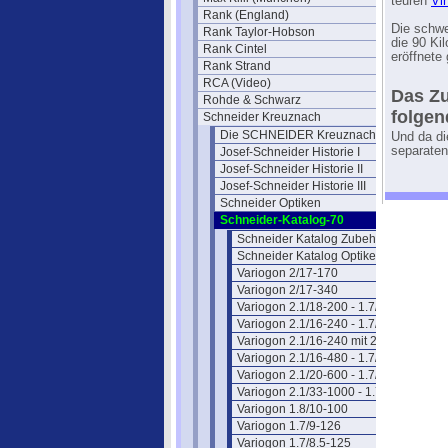
teuren
Vi
Rank (England)
Die schwe
Rank Taylor-Hobson
die 90 Ki
Rank Cintel
eröffnete
Rank Strand
RCA (Video)
Das Zu
Rohde & Schwarz
folgen
Schneider Kreuznach
Die SCHNEIDER Kreuznach Historie
Und da di
separaten
Josef-Schneider Historie I
Josef-Schneider Historie II
Josef-Schneider Historie III
Schneider Optiken
Schneider-Katalog-70
Schneider Katalog Zubehör
Schneider Katalog Optiken II
Variogon 2/17-170
Variogon 2/17-340
Variogon 2.1/18-200 - 1.7/14-150
Variogon 2.1/16-240 - 1.7/12.5-190
Variogon 2.1/16-240 mit 2x Enhancer
Variogon 2.1/16-480 - 1.7/12.5-375
Variogon 2.1/20-600 - 1.7/16-480
Variogon 2.1/33-1000 - 1.7/26-800
Variogon 1.8/10-100
Variogon 1.7/9-126
Variogon 1.7/8.5-125