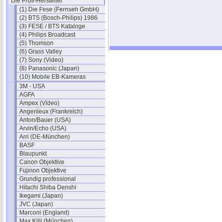
Die Profi-Hersteller
(1) Die Fese (Fernseh GmbH)
(2) BTS (Bosch-Philips) 1986
(3) FESE / BTS Kataloge
(4) Philips Broadcast
(5) Thomson
(6) Grass Valley
(7) Sony (Video)
(8) Panasonic (Japan)
(10) Mobile EB-Kameras
3M - USA
AGFA
Ampex (Video)
Angenieux (Frankreich)
Anton/Bauer (USA)
Arvin/Echo (USA)
Arri (DE-München)
BASF
Blaupunkt
Canon Objektive
Fujinon Objektive
Grundig professional
Hitachi Shiba Denshi
Ikegami (Japan)
JVC (Japan)
Marconi (England)
Max Killi (München)