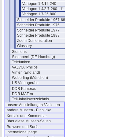
Variogon 1.4/12-240
Variogon 1.4/8.7-260 - 11-333 - 18.5-550
Variogon 1.7/26-800
Schneider Produkte 1967-68
Schneider Produkte 1976
Schneider Produkte 1977
Schneider Produkte 1988
Zoom Demonstration
Glossary
Siemens
Steenbeck (DE-Hamburg)
Telefunken
VALVO / Philips
Vinten (England)
Weberling (München)
US Videogeräte
DDR Kameras
DDR MAZen
Teil-Inhaltsverzeichnis
unsere Ausstellungen / Aktionen
andere Museen - Einblicke
Kontakt und Kommentar
über diese Museen-Seiten
Browsen und Surfen
international page