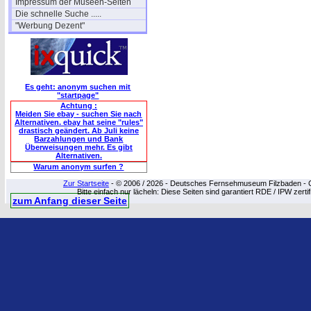
Impressum der Museen-Seiten
Die schnelle Suche .....
"Werbung Dezent"
Es geht: anonym suchen mit
"startpage"
Achtung :
Meiden Sie ebay - suchen Sie nach
Alternativen. ebay hat seine "rules"
drastisch geändert. Ab Juli keine
Barzahlungen und Bank
Überweisungen mehr. Es gibt
Alternativen.
Warum anonym surfen ?
Zur Startseite
- © 2006 / 2026 - Deutsches Fernsehmuseum Filzbaden - Cop
Bitte einfach nur lächeln: Diese Seiten sind garantiert RDE / IPW zert
zum Anfang dieser Seite