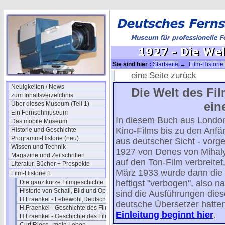
Sie sind hier :
Startseite
→
Film-Historie
eine Seite zurück
Neuigkeiten / News
Die Welt des Fil
zum Inhaltsverzeichnis
ein
Über dieses Museum (Teil 1)
Ein Fernsehmuseum
In diesem Buch aus London 
Das mobile Museum
Kino-Films bis zu den Anfä
Historie und Geschichte
Programm-Historie (neu)
aus deutscher Sicht - vorg
Wissen und Technik
1927 von Denes von Mihaly 
Magazine und Zeitschriften
auf den Ton-Film verbreite
Literatur, Bücher + Prospekte
März 1933 wurde dann die 
Film-Historie 1
heftigst "verbogen", also n
Die ganz kurze Filmgeschichte
Historie von Schall, Bild und Optik
sind die Ausführungen dies
H.Fraenkel - Lebewohl,Deutschland
deutsche Übersetzer hatten
H.Fraenkel - Geschichte des Films 1
Einleitung beginnt hier
.
H.Fraenkel - Geschichte des Films 2