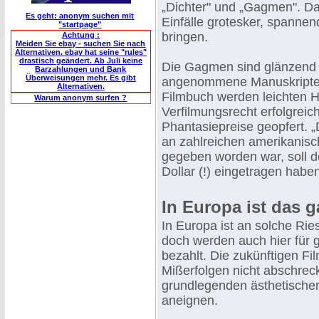
„Dichter" und „Gagmen". Da
Es geht: anonym suchen mit
Einfälle grotesker, spannen
"startpage"
bringen.
Achtung :
Meiden Sie ebay - suchen Sie nach
Alternativen. ebay hat seine "rules"
drastisch geändert. Ab Juli keine
Die Gagmen sind glänzend b
Barzahlungen und Bank
Überweisungen mehr. Es gibt
angenommene Manuskripte e
Alternativen.
Filmbuch werden leichten He
Warum anonym surfen ?
Verfilmungsrecht erfolgrei
Phantasiepreise geopfert. „
an zahlreichen amerikanis
gegeben worden war, soll d
Dollar (!) eingetragen habe
In Europa ist das 
In Europa ist an solche Ries
doch werden auch hier für 
bezahlt. Die zukünftigen Fi
Mißerfolgen nicht abschrec
grundlegenden ästhetischen
aneignen.