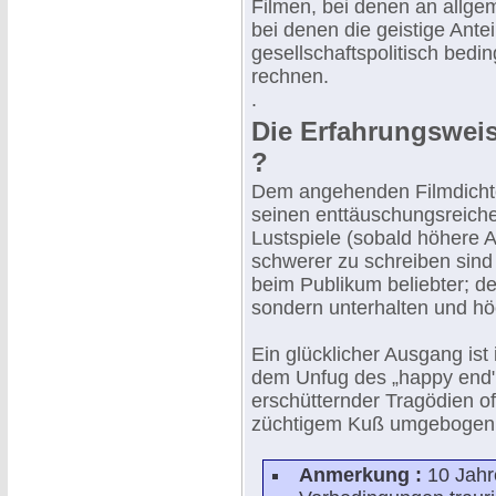
Filmen, bei denen an allgem
bei denen die geistige Antei
gesellschaftspolitisch beding
rechnen.
.
Die Erfahrungsweis
?
Dem angehenden Filmdichter
seinen enttäuschungsreic
Lustspiele (sobald höhere A
schwerer zu schreiben sind a
beim Publikum beliebter; de
sondern unterhalten und hö
Ein glücklicher Ausgang is
dem Unfug des „happy end"
erschütternder Tragödien of
züchtigem Kuß umgebogen
Anmerkung :
10 Jahr