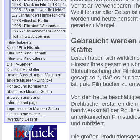
1978 - Musik im Film 1918-1945
Vorrat an verwendbaren Th
1985 - "So grün war die Heide"
Weltliteratur aller Zeiten i
1/2 Jahrhundert Filmgeschichte
worden und heute herrscht 
1983 Filmstadt Berlin
geradezu Mangel.
1995 - Filmstadt Wiesbaden
.
1995 - "Hollywood" am Kochbrunnen
Teil-Inhaltsverzeichnis
Gebraucht werden a
Film-Historie 2
Kräfte
Kino- / Film-Historie
Film- und Kino-Technik
Leider haben sich wirklich 
Film- und Kino-Literatur
Einsatz ihres gesamten Kö
Die TV-Sender
Die Profi-Hersteller
Blutauffrischung der Filmku
unsere Ausstellungen / Aktionen
gesagt sein, daß es nur be
andere Museen - Einblicke
ist, gute Filmbücher zu ent
Kontakt und Kommentar
über diese Museen-Seiten
Von den heute beschäftigte
Browsen und Surfen
international page
Drehbücher erstarren die m
Impressum der Museen-Seiten
handwerksmäßiger Routine 
Die schnelle Suche .....
amerikanischen Filmstudios 
"Werbung Dezent"
und rubriziert.
Die großen Produktionsgesel