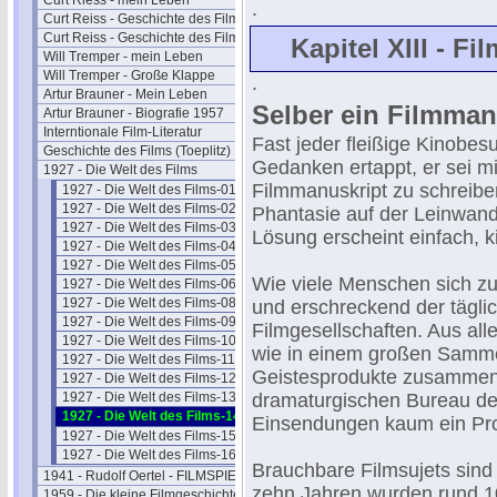
Curt Riess - mein Leben
.
Curt Reiss - Geschichte des Films I
Curt Reiss - Geschichte des Films II
Kapitel XIII - 
Will Tremper - mein Leben
Will Tremper - Große Klappe
.
Artur Brauner - Mein Leben
Selber ein Filmman
Artur Brauner - Biografie 1957
Interntionale Film-Literatur
Fast jeder fleißige Kinobes
Geschichte des Films (Toeplitz)
Gedanken ertappt, er sei m
1927 - Die Welt des Films
Filmmanuskript zu schreibe
1927 - Die Welt des Films-01
1927 - Die Welt des Films-02
Phantasie auf der Leinwand 
1927 - Die Welt des Films-03
Lösung erscheint einfach, ki
1927 - Die Welt des Films-04
1927 - Die Welt des Films-05
Wie viele Menschen sich zu 
1927 - Die Welt des Films-06
1927 - Die Welt des Films-08
und erschreckend der tägli
1927 - Die Welt des Films-09
Filmgesellschaften. Aus al
1927 - Die Welt des Films-10
wie in einem großen Samme
1927 - Die Welt des Films-11
Geistesprodukte zusammen,
1927 - Die Welt des Films-12
1927 - Die Welt des Films-13
dramaturgischen Bureau der
1927 - Die Welt des Films-14
Einsendungen kaum ein Pro
1927 - Die Welt des Films-15
1927 - Die Welt des Films-16
Brauchbare Filmsujets sind 
1941 - Rudolf Oertel - FILMSPIEGEL
zehn Jahren wurden rund 1
1959 - Die kleine Filmgeschichte