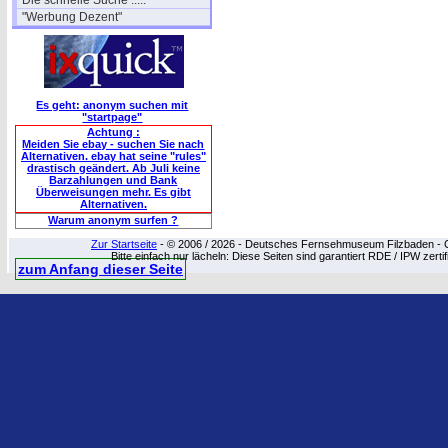
Die schnelle Suche .....
"Werbung Dezent"
Es geht: anonym suchen mit
"startpage"
Achtung :
Meiden Sie ebay - suchen Sie nach
Alternativen. ebay hat seine "rules"
drastisch geändert. Ab Juli keine
Barzahlungen und Bank
Überweisungen mehr. Es gibt
Alternativen.
Warum anonym surfen ?
Zur Startseite
- © 2006 / 2026 - Deutsches Fernsehmuseum Filzbaden - Cop
Bitte einfach nur lächeln: Diese Seiten sind garantiert RDE / IPW zert
zum Anfang dieser Seite