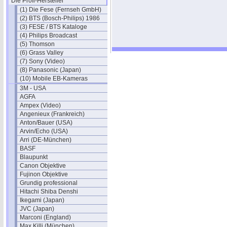
Die Profi-Hersteller
(1) Die Fese (Fernseh GmbH)
(2) BTS (Bosch-Philips) 1986
(3) FESE / BTS Kataloge
(4) Philips Broadcast
(5) Thomson
(6) Grass Valley
(7) Sony (Video)
(8) Panasonic (Japan)
(10) Mobile EB-Kameras
3M - USA
AGFA
Ampex (Video)
Angenieux (Frankreich)
Anton/Bauer (USA)
Arvin/Echo (USA)
Arri (DE-München)
BASF
Blaupunkt
Canon Objektive
Fujinon Objektive
Grundig professional
Hitachi Shiba Denshi
Ikegami (Japan)
JVC (Japan)
Marconi (England)
Max Killi (München)