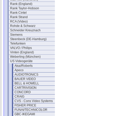
Rank (England)
Rank Taylor-Hobson
Rank Cintel
Rank Strand
RCA (Video)
Rohde & Schwarz
Schneider Kreuznach
Siemens
Steenbeck (DE-Hamburg)
Telefunken
VALVO / Philips
Vinten (England)
Weberling (München)
US Videogeräte
Akai/Roberts
Apeco
AUDIOTRONICS
BAUER VIDEO
BELL & HOWELL
CARTRIVISION
CONCORD
CRAIG
CVS - Cons Video Systems
FISHER PRICE
FUNAI/TECHNICOLOR
GBC-IKEGAMI