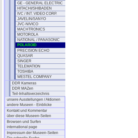
GE - GENERAL ELECTRIC
HITACHI/SHIBADEN
IVC / INT. VIDEO CORP.
JAVELIN/SANYO
JVC-NIVICO
MACHTRONICS
MOTOROLA
NATIONAL / PANASONIC
POLAROID
PRECISION ECHO
QUASAR
SINGER
TELEMATION
TOSHIBA
WESTEL COMPANY
DDR Kameras
DDR MAZen
Teil-Inhaltsverzeichnis
unsere Ausstellungen / Aktionen
andere Museen - Einblicke
Kontakt und Kommentar
über diese Museen-Seiten
Browsen und Surfen
international page
Impressum der Museen-Seiten