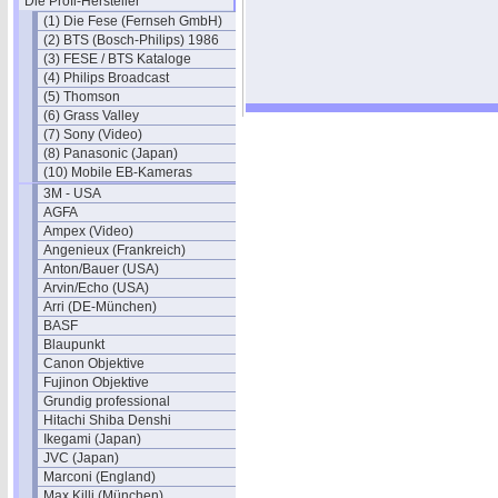
Die Profi-Hersteller
(1) Die Fese (Fernseh GmbH)
(2) BTS (Bosch-Philips) 1986
(3) FESE / BTS Kataloge
(4) Philips Broadcast
(5) Thomson
(6) Grass Valley
(7) Sony (Video)
(8) Panasonic (Japan)
(10) Mobile EB-Kameras
3M - USA
AGFA
Ampex (Video)
Angenieux (Frankreich)
Anton/Bauer (USA)
Arvin/Echo (USA)
Arri (DE-München)
BASF
Blaupunkt
Canon Objektive
Fujinon Objektive
Grundig professional
Hitachi Shiba Denshi
Ikegami (Japan)
JVC (Japan)
Marconi (England)
Max Killi (München)