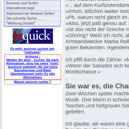
Browsen und Surfen
»... auf dem Kurfürstenda
international page
»Irrtum, bißchen weiter nor
Impressum der Museen-Seiten
»Ph, warum nicht gleich im
Die schnelle Suche .....
»Also, jetzt paß genau auf
"Werbung Dezent"
»Ist das nicht der Grieche 
»Ohrring? Weiß ich nicht, 
Armbandwecker Marke Rollfi
guten Bekannten. Irgendein
Es geht: anonym suchen mit
"startpage"
Achtung :
Ich pfiff durch die Zähne: 
Meiden Sie ebay - suchen Sie nach
Alternativen. ebay hat seine "rules"
»Wenn der Sakados sich bei
drastisch geändert. Ab Juli keine
Barzahlungen und Bank
Mordschance.«
Überweisungen mehr. Es gibt
.
Alternativen.
Warum anonym surfen ?
Sie war es, die Ch
Zwei Wochen später machten 
Musik. Drei Mann in schic
Taschen und hellgrauen Se
geliefert.
Ich glaube, wir waren eine