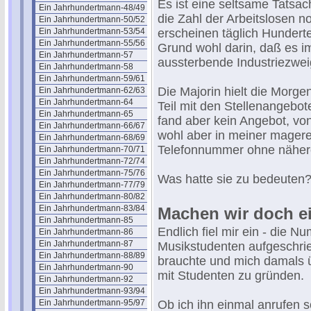
Es ist eine seltsame Tatsa
Ein Jahrhundertmann-48/49
die Zahl der Arbeitslosen n
Ein Jahrhundertmann-50/52
Ein Jahrhundertmann-53/54
erscheinen täglich Hundert
Ein Jahrhundertmann-55/56
Grund wohl darin, daß es im
Ein Jahrhundertmann-57
aussterbende Industriezweige
Ein Jahrhundertmann-58
Ein Jahrhundertmann-59/61
Die Majorin hielt die Morg
Ein Jahrhundertmann-62/63
Ein Jahrhundertmann-64
Teil mit den Stellenangebote
Ein Jahrhundertmann-65
fand aber kein Angebot, vo
Ein Jahrhundertmann-66/67
wohl aber in meiner magere
Ein Jahrhundertmann-68/69
Telefonnummer ohne näher
Ein Jahrhundertmann-70/71
Ein Jahrhundertmann-72/74
Ein Jahrhundertmann-75/76
Was hatte sie zu bedeuten
Ein Jahrhundertmann-77/79
Ein Jahrhundertmann-80/82
Ein Jahrhundertmann-83/84
Machen wir doch e
Ein Jahrhundertmann-85
Endlich fiel mir ein - die N
Ein Jahrhundertmann-86
Ein Jahrhundertmann-87
Musikstudenten aufgeschrie
Ein Jahrhundertmann-88/89
brauchte und mich damals ü
Ein Jahrhundertmann-90
mit Studenten zu gründen.
Ein Jahrhundertmann-92
Ein Jahrhundertmann-93/94
Ein Jahrhundertmann-95/97
Ob ich ihn einmal anrufen s