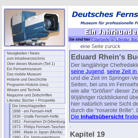
Sie sind hier :
Startseite
→
Literatur, Bü
Jahrhundertmann-19/20
eine Seite zurück
Neuigkeiten / News
Eduard Rhein's Bu
zum Inhaltsverzeichnis
Über dieses Museum (Teil 1)
Der langjährige Chefredak
Ein Fernsehmuseum
seine Jugend
,
seine Zeit in
Das mobile Museum
und die Zeit im Springer-V
Historie und Geschichte
Seiten, bei uns im Fernse
Programm-Historie (neu)
Wissen und Technik
wie alle "Größen" dieser Z
Magazine und Zeitschriften
90jähriger rückblickend übe
Literatur, Bücher + Prospekte
hier natürlich seine Sicht d
Die Umschlagseiten
durch die "rosarote Brille"
1898 - ein Fernseh-Heft
Die
Inhaltsübersicht
finde
1930 - Uralte Fernseh-Hefte
1952 - Fernsehen Dr.Dillenburger
.
1973 - Philips Fernseh-Taschenbuch
1986 - Made in Japan (Morita)
Kapitel 19
1990 - Ein Jahrhundertmann