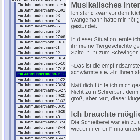
Musikalisches Inte
Ein Jahrhundertmann - der Inhalt
Ein Jahrhundertmann-01/02
Ich stand zwar vor dem Nich
Ein Jahrhundertmann-03
Wangemann hätte mir nötige
Ein Jahrhundertmann-04
gestundet.
Ein Jahrhundertmann-05
Ein Jahrhundertmann-06
Ein Jahrhundertmann-07/08
In dieser Situation lernte ic
Ein Jahrhundertmann-09/10
ihr meine Tiergeschichte g
Ein Jahrhundertmann-11
Saite in ihr zum Schwingen
Ein Jahrhundertmann-12
Ein Jahrhundertmann-13/14
Ein Jahrhundertmann-15/16
»Das ist die empfindsamste 
Ein Jahrhundertmann-17/18
schwärmte sie. »In Ihnen ste
Ein Jahrhundertmann-19/20
Ein Jahrhundertmann-21/22
Natürlich fühlte ich mich 
Ein Jahrhundertmann-23/24
Ein Jahrhundertmann-26/27/28
Nicht zum Schreiben, denn 
Ein Jahrhundertmann-29/30
groß, aber Mut, dieser klug
Ein Jahrhundertmann-31/32
Ein Jahrhundertmann-33/35
Ein Jahrhundertmann-36/39
Ich brauchte mögli
Ein Jahrhundertmann-40
Die Schreiberei war ein zu 
Ein Jahrhundertmann-41/24
Ein Jahrhundertmann-43/44
wieder in einer Firma unter
Ein Jahrhundertmann-45
Ein Jahrhundertmann-46/47