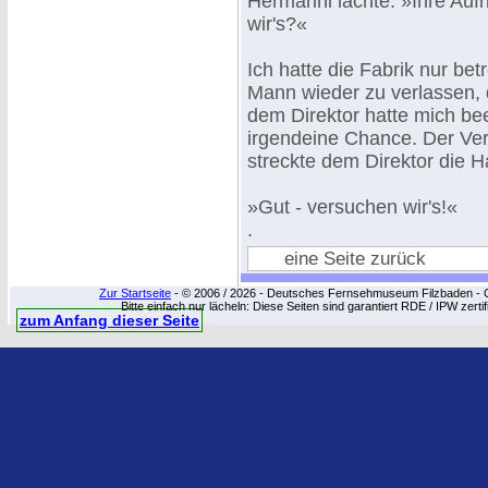
Hermanni lachte: »Ihre Aufr
wir's?«
Ich hatte die Fabrik nur betr
Mann wieder zu verlassen,
dem Direktor hatte mich bee
irgendeine Chance. Der Ver
streckte dem Direktor die 
»Gut - versuchen wir's!«
.
eine Seite zurück
Zur Startseite
- © 2006 / 2026 - Deutsches Fernsehmuseum Filzbaden - Cop
Bitte einfach nur lächeln: Diese Seiten sind garantiert RDE / IPW zert
zum Anfang dieser Seite