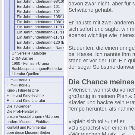
Ein Jahrhundertmann-98/100
davon zwar nicht, aber für
Ein Jahrhundertmann-101
Schwäche gehabt.
Ein Jahrhundertmann-102
Ein Jahrhundertmann-105/107
Er hauste mit zwei anderen 
Ein Jahrhundertmann-108/109
Ein Jahrhundertmann-110/112
sich sofort und sagte, wir 
Ein Jahrhundertmann-113/115
ebenso wichtige wie interes
Ein Jahrhundertmann-116/119
Ein Jahrhundertmann-120 (Ende)
Studenten, die einen dring
Ein Jahrhundertmann - Namen
Universelle Kataloge
bei Kasse. Ich nannte ihm 
DRM-Bücher
stand er vor der Tür. Ein q
1980 - Fernseh-Urania
der sogar Selbstmordanwärte
Buchbesprechungen/Einblicke
Literatur Quellen
Die Chance meines
Film-Historie 1
Film-Historie 2
»Mensch, wohnst du vorneh
Kino- / Film-Historie
großartig in meinen Plan.« 
Film- und Kino-Technik
Film- und Kino-Literatur
Klavier und hackte sein Br
Die TV-Sender
Tempo herunter, als nähme 
Die Profi-Hersteller
unsere Ausstellungen / Aktionen
»Spielt sich toll!« rief er.
andere Museen - Einblicke
»Du sprachst von einem Pl
Kontakt und Kommentar
über diese Museen-Seiten
»Wir machen Musik ...«