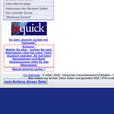
international page
Impressum der Museen-Seiten
Die schnelle Suche .....
"Werbung Dezent"
Es geht: anonym suchen mit
"startpage"
Achtung :
Meiden Sie ebay - suchen Sie nach
Alternativen. ebay hat seine "rules"
drastisch geändert. Ab Juli keine
Barzahlungen und Bank
Überweisungen mehr. Es gibt
Alternativen.
Warum anonym surfen ?
Zur Startseite
- © 2006 / 2026 - Deutsches Fernsehmuseum Filzbaden - Cop
Bitte einfach nur lächeln: Diese Seiten sind garantiert RDE / IPW zert
zum Anfang dieser Seite