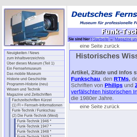
Sie sind hier :
Startseite
→
Magazine und
1961
eine Seite zurück
Neuigkeiten / News
Historisches Wiss
zum Inhaltsverzeichnis
Über dieses Museum (Teil 1)
Ein Fernsehmuseum
Artikel, Zitate und Info
Das mobile Museum
Funkschau
, den
RTMs
,
d
Historie und Geschichte
Programm-Historie (neu)
Schriften von
Philips
und
Wissen und Technik
verfälschten historischen 
Magazine und Zeitschriften
die 1980er Jahre.
Fachzeitschriften Kürzel
(1) FI = Fernseh-Informationen
eine Seite zurück
Funk-Technik / Funkschau
(2) Die Funk-Technik (West)
Funk-Technik 1946 *
Funk-Technik 1947 *
Funk-Technik 1948 *
Funk-Technik 1949 *