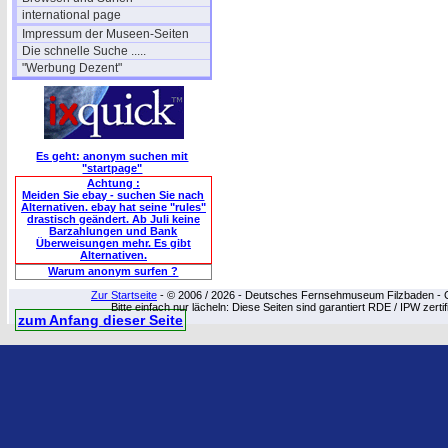
international page
Impressum der Museen-Seiten
Die schnelle Suche .....
"Werbung Dezent"
Es geht: anonym suchen mit
"startpage"
Achtung :
Meiden Sie ebay - suchen Sie nach
Alternativen. ebay hat seine "rules"
drastisch geändert. Ab Juli keine
Barzahlungen und Bank
Überweisungen mehr. Es gibt
Alternativen.
Warum anonym surfen ?
Zur Startseite
- © 2006 / 2026 - Deutsches Fernsehmuseum Filzbaden - Cop
Bitte einfach nur lächeln: Diese Seiten sind garantiert RDE / IPW zert
zum Anfang dieser Seite