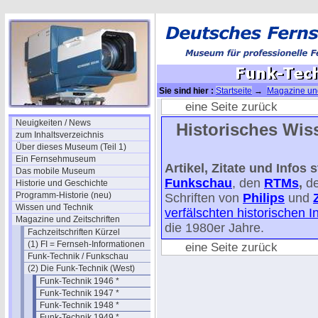
Sie sind hier :
Startseite
→
Magazine und
1958
eine Seite zurück
Neuigkeiten / News
Historisches Wiss
zum Inhaltsverzeichnis
Über dieses Museum (Teil 1)
Ein Fernsehmuseum
Artikel, Zitate und Info
Das mobile Museum
Funkschau
, den
RTMs
,
d
Historie und Geschichte
Programm-Historie (neu)
Schriften von
Philips
und
Wissen und Technik
verfälschten historischen 
Magazine und Zeitschriften
die 1980er Jahre.
Fachzeitschriften Kürzel
(1) FI = Fernseh-Informationen
eine Seite zurück
Funk-Technik / Funkschau
(2) Die Funk-Technik (West)
Funk-Technik 1946 *
Funk-Technik 1947 *
Funk-Technik 1948 *
Funk-Technik 1949 *