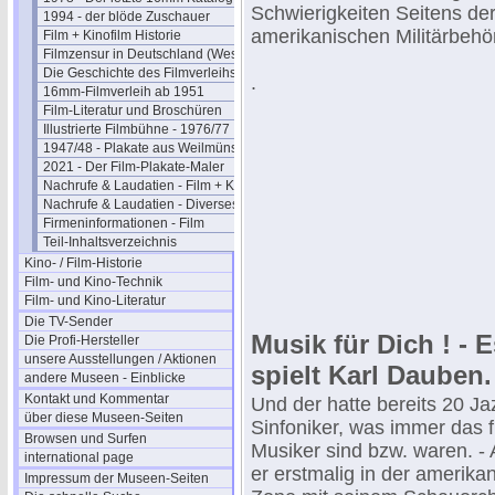
Schwierigkeiten Seitens de
1994 - der blöde Zuschauer
amerikanischen Militärbehö
Film + Kinofilm Historie
Filmzensur in Deutschland (West)
Die Geschichte des Filmverleihs
.
16mm-Filmverleih ab 1951
Film-Literatur und Broschüren
Illustrierte Filmbühne - 1976/77
1947/48 - Plakate aus Weilmünster
2021 - Der Film-Plakate-Maler
Nachrufe & Laudatien - Film + Kino
Nachrufe & Laudatien - Diverses
Firmeninformationen - Film
Teil-Inhaltsverzeichnis
Kino- / Film-Historie
Film- und Kino-Technik
Film- und Kino-Literatur
Die TV-Sender
Musik für Dich ! - E
Die Profi-Hersteller
unsere Ausstellungen / Aktionen
spielt Karl Dauben.
andere Museen - Einblicke
Kontakt und Kommentar
Und der hatte bereits 20 Ja
über diese Museen-Seiten
Sinfoniker, was immer das f
Browsen und Surfen
Musiker sind bzw. waren. - 
international page
er erstmalig in der amerika
Impressum der Museen-Seiten