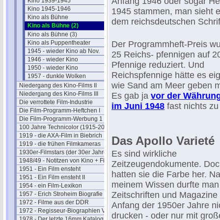
Anfang 1946 oder sogar He
Kino 1939-1945
Kino 1945-1946
1945 stammen, man sieht e
Kino als Bühne
dem reichsdeutschen Schrif
Kino als Bühne (2)
Kino als Bühne (3)
Kino als Puppentheater
Der Programmheft-Preis w
1945 - wieder Kino ab Nov.
25 Reichs- pfennigen auf 2
1946 - wieder Kino
Pfennige reduziert. Und
1950 - wieder Kino
Reichspfennige hätte es eig
1957 - dunkle Wolken
wie Sand am Meer geben 
Niedergang des Kino-Films II
Niedergang des Kino-Films III
Es gab ja
vor der Währun
Die verrottete Film-Industrie
im Juni 1948
fast nichts zu
Die Film-Programm-Heftchen I
Die Film-Programm-Werbung 1
100 Jahre Technicolor (1915-2015)
1919 - die AXA-Film in Biebrich
Das Apollo Varieté
1919 - die frühen Filmkameras
1930er-Filmstars (der 30er Jahre)
Es sind wirkliche
1948/49 - Notitzen von Kino + Film
Zeitzeugendokumente. Do
1951 - Ein Film ensteht
hatten sie die Farbe her. N
1951 - Ein Film ensteht II
meinem Wissen durfte man
1954 - ein Film-Lexikon
Zeitschriften und Magazine 
1957 - Erich Stroheim Biografie
1972 - Filme aus der DDR
Anfang der 1950er Jahre ni
1972 - Regisseur-Biographien VII
drucken - oder nur mit gro
1978 - Der letzte 16mm Katalog