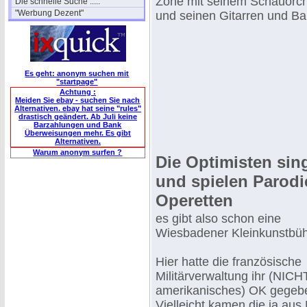
Zone mit seinem Schauorch
Die schnelle Suche .....
"Werbung Dezent"
und seinen Gitarren und Ba
Es geht: anonym suchen mit
"startpage"
Achtung :
Meiden Sie ebay - suchen Sie nach
Alternativen. ebay hat seine "rules"
drastisch geändert. Ab Juli keine
Barzahlungen und Bank
Überweisungen mehr. Es gibt
Alternativen.
Warum anonym surfen ?
Die Optimisten sin
und spielen Parodi
Operetten
es gibt also schon eine
Wiesbadener Kleinkunstbü
Hier hatte die französische
Militärverwaltung ihr (NICH
amerikanisches) OK gegeb
Vielleicht kamen die ja aus