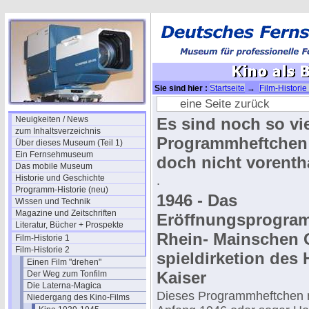
Sie sind hier :
Startseite
→
Film-Historie
eine Seite zurück
Neuigkeiten / News
Es sind noch so vi
zum Inhaltsverzeichnis
Programmheftchen 
Über dieses Museum (Teil 1)
Ein Fernsehmuseum
doch nicht vorenth
Das mobile Museum
Historie und Geschichte
.
Programm-Historie (neu)
1946 - Das
Wissen und Technik
Magazine und Zeitschriften
Eröffnungsprogra
Literatur, Bücher + Prospekte
Rhein- Mainschen 
Film-Historie 1
Film-Historie 2
spieldirketion des 
Einen Film "drehen"
Kaiser
Der Weg zum Tonfilm
Die Laterna-Magica
Dieses Programmheftchen
Niedergang des Kino-Films