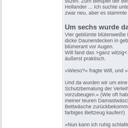
sitzen. Zum Beispiel der Be
Hollander ... Ich suchte un
zwar neu, aber es stammte
Um sechs wurde das
Vier geblümte blütenweiße 
dicke Daunendecken in geb
blümerant vor Augen.
Will fand das >ganz witzig<
äußerst praktisch.
»Wieso?« fragte Will, und 
Und da wurden wir um eine 
Schutzbemalung der Verlei
vorzubeugen.« (Wie oft hab
meiner teuren Damastwäsch
Bettwäsche zurückbekommen!
farbiges Bettzeug kaufen!)
»Nun kann ich ruhig schlaf