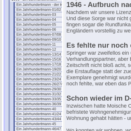
1946 - Aufbruch n
Ein Jahrhundertmann - der Inhalt
Ein Jahrhundertmann-01/02
Nachdem wir unsere Lizenz 
Ein Jahrhundertmann-03
Und diese Sorge war nicht
Ein Jahrhundertmann-04
fingen sogar die Rundfunka
Ein Jahrhundertmann-05
Ein Jahrhundertmann-06
Engländern vorstellig zu we
Ein Jahrhundertmann-07/08
Ein Jahrhundertmann-09/10
Es fehlte nur noch
Ein Jahrhundertmann-11
Ein Jahrhundertmann-12
Springer war zweifellos ei
Ein Jahrhundertmann-13/14
Verhandlungspartner, aber b
Ein Jahrhundertmann-15/16
Ein Jahrhundertmann-17/18
Zeitschrift nicht bloß acht,
Ein Jahrhundertmann-19/20
die Erstauflage statt der 
Ein Jahrhundertmann-21/22
Exemplare genehmigt wurd
Ein Jahrhundertmann-23/24
noch fehlte, war eben das P
Ein Jahrhundertmann-26/27/28
Ein Jahrhundertmann-29/30
Ein Jahrhundertmann-31/32
Schon wieder im 
Ein Jahrhundertmann-33/35
Ein Jahrhundertmann-36/39
Inzwischen hatte Moische 
Ein Jahrhundertmann-40
befristete Wohngenehmigung
Ein Jahrhundertmann-41/24
Wohnung gehabt hätten - un
Ein Jahrhundertmann-43/44
Ein Jahrhundertmann-45
Ein Jahrhundertmann-46/47
Wo konnten wir wohnen, wo