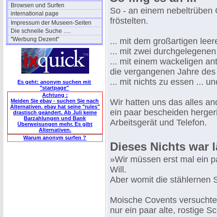
Browsen und Surfen
So - an einem nebeltrüben
international page
fröstelten.
Impressum der Museen-Seiten
Die schnelle Suche .....
"Werbung Dezent"
... mit dem großartigen leer
... mit zwei durchgelegene
... mit einem wackeligen an
die vergangenen Jahre des 
... mit nichts zu essen ...
Es geht: anonym suchen mit
"startpage"
Achtung :
Wir hatten uns das alles and
Meiden Sie ebay - suchen Sie nach
Alternativen. ebay hat seine "rules"
ein paar bescheiden herger
drastisch geändert. Ab Juli keine
Barzahlungen und Bank
Arbeitsgerät und Telefon.
Überweisungen mehr. Es gibt
Alternativen.
Warum anonym surfen ?
Dieses Nichts war 
»Wir müssen erst mal ein p
Will.
Aber womit die stählernen
Moische Covents versuchte 
nur ein paar alte, rostige