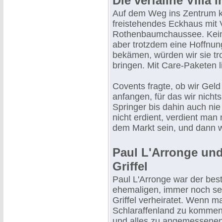
Die verfallne Villa 
Auf dem Weg ins Zentrum ka
freistehendes Eckhaus mit V
Rothenbaumchaussee. Kein 
aber trotzdem eine Hoffnun
bekämen, würden wir sie tro
bringen. Mit Care-Paketen l
Covents fragte, ob wir Geld
anfangen, für das wir nicht
Springer bis dahin auch ni
nicht erdient, verdient man 
dem Markt sein, und dann w
Paul L'Arronge und
Griffel
Paul L'Arronge war der bes
ehemaligen, immer noch seh
Griffel verheiratet. Wenn m
Schlaraffenland zu kommen.
und alles zu angemessenen 