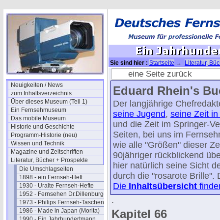
Sie sind hier :
Startseite
→
Literatur, Bü
Jahrhundertmann-66/67
eine Seite zurück
Neuigkeiten / News
Eduard Rhein's Bu
zum Inhaltsverzeichnis
Über dieses Museum (Teil 1)
Der langjährige Chefredak
Ein Fernsehmuseum
seine Jugend
,
seine Zeit in
Das mobile Museum
und die Zeit im Springer-V
Historie und Geschichte
Seiten, bei uns im Fernse
Programm-Historie (neu)
Wissen und Technik
wie alle "Größen" dieser Z
Magazine und Zeitschriften
90jähriger rückblickend übe
Literatur, Bücher + Prospekte
hier natürlich seine Sicht d
Die Umschlagseiten
durch die "rosarote Brille"
1898 - ein Fernseh-Heft
Die
Inhaltsübersicht
finde
1930 - Uralte Fernseh-Hefte
1952 - Fernsehen Dr.Dillenburger
.
1973 - Philips Fernseh-Taschenbuch
1986 - Made in Japan (Morita)
Kapitel 66
1990 - Ein Jahrhundertmann