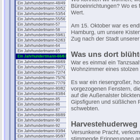
Ein Jahrhundertmann-48/49
Büroeinrichtungen? Wo es fü
Ein Jahrhundertmann-50/52
Wert.
Ein Jahrhundertmann-53/54
Ein Jahrhundertmann-55/56
Ein Jahrhundertmann-57
Am 15. Oktober war es end
Ein Jahrhundertmann-58
Hamburg, um unsere Kisten 
Ein Jahrhundertmann-59/61
Zug nach der Stadt unserer
Ein Jahrhundertmann-62/63
Ein Jahrhundertmann-64
Ein Jahrhundertmann-65
Was uns dort blühte
Ein Jahrhundertmann-66/67
War es einmal ein Tanzsaa
Ein Jahrhundertmann-68/69
Ein Jahrhundertmann-70/71
Wohnzimmer eines stolzen
Ein Jahrhundertmann-72/74
Ein Jahrhundertmann-75/76
Es war ein riesengroßer, ho
Ein Jahrhundertmann-77/79
vorgezogenen Fenstern, die
Ein Jahrhundertmann-80/82
Ein Jahrhundertmann-83/84
auf die Außenalster blickt
Ein Jahrhundertmann-85
Gipsfiguren und süßlichen P
Ein Jahrhundertmann-86
schwebten.
Ein Jahrhundertmann-87
Ein Jahrhundertmann-88/89
Ein Jahrhundertmann-90
Harvestehuderweg 
Ein Jahrhundertmann-92
Ein Jahrhundertmann-93/94
Versunkene Pracht, verko
Ein Jahrhundertmann-95/97
stimmende Erinnerungen an