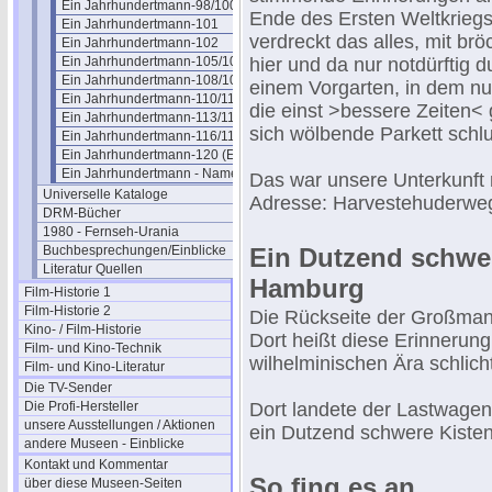
Ein Jahrhundertmann-98/100
Ende des Ersten Weltkrieg
Ein Jahrhundertmann-101
verdreckt das alles, mit b
Ein Jahrhundertmann-102
Ein Jahrhundertmann-105/107
hier und da nur notdürftig 
Ein Jahrhundertmann-108/109
einem Vorgarten, in dem nu
Ein Jahrhundertmann-110/112
die einst >bessere Zeiten<
Ein Jahrhundertmann-113/115
sich wölbende Parkett schlur
Ein Jahrhundertmann-116/119
Ein Jahrhundertmann-120 (Ende)
Ein Jahrhundertmann - Namen
Das war unsere Unterkunft
Universelle Kataloge
Adresse: Harvestehuderweg
DRM-Bücher
1980 - Fernseh-Urania
Buchbesprechungen/Einblicke
Ein Dutzend schwer
Literatur Quellen
Hamburg
Film-Historie 1
Film-Historie 2
Die Rückseite der Großmann
Kino- / Film-Historie
Dort heißt diese Erinnerung
Film- und Kino-Technik
wilhelminischen Ära schlic
Film- und Kino-Literatur
Die TV-Sender
Die Profi-Hersteller
Dort landete der Lastwagen
unsere Ausstellungen / Aktionen
ein Dutzend schwere Kiste
andere Museen - Einblicke
Kontakt und Kommentar
So fing es an ...
über diese Museen-Seiten