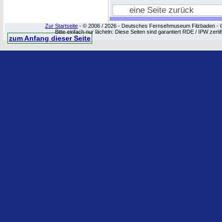
eine Seite zurück
Zur Startseite
- © 2006 / 2026 - Deutsches Fernsehmuseum Filzbaden - Cop
Bitte einfach nur lächeln: Diese Seiten sind garantiert RDE / IPW zert
zum Anfang dieser Seite