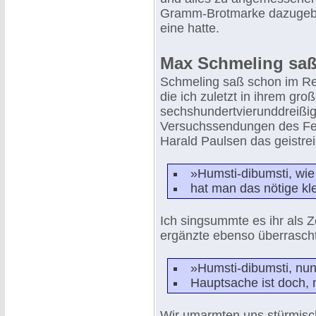
Gramm-Brotmarke dazugebe
eine hatte.
Max Schmeling saß be
Schmeling saß schon im Res
die ich zuletzt in ihrem gr
sechshundertvierunddreißig
Versuchssendungen des Fer
Harald Paulsen das geistrei
»Humsti-dibumsti, wie 
hat man das nötige kle
Ich singsummte es ihr als 
ergänzte ebenso überrascht
»Humsti-dibumsti, nun
Hauptsache ist doch, 
Wir umarmten uns stürmisch