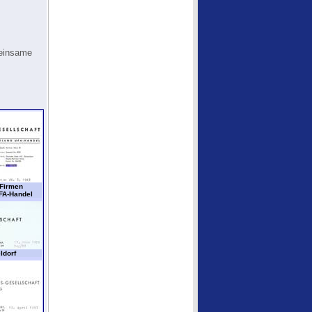
meinsame
-Firmen
FA-Handel
ldorf