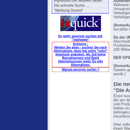
Impressum der Museen-Seiten
Außerdem
Während n
Die schnelle Suche .....
Umsatzste
"Werbung Dezent"
Verleihge
Verleihge
(Anmerku
bezahlte 
Es geht: anonym suchen mit
Da der U
"startpage"
Abschreib
Achtung :
Produktio
Meiden Sie ebay - suchen Sie nach
100 Milli
Alternativen. ebay hat seine "rules"
drastisch geändert. Ab Juli keine
DER SPI
Barzahlungen und Bank
Überweisungen mehr. Es gibt
.
Alternativen.
(Anmerku
Warum anonym surfen ?
Gewinn ge
wurde.)
.
Die ne
"Die A
Einen lux
der am dr
und Produ
hatten si
dahingesc
herunterz
Aber selb
ihrem Wer