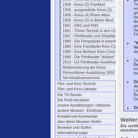
Di
To
1956 - Kinos (2) Frankfurt
ei
1956 - ausgewählte Kinos (3)
gr
1956 - Kinos (4) Rhein-Main
be
1956 - Kinos (5) in Berlin West
di
1961 - DKG und FAKI
ge
ha
1961 - 70mm-Technik in den USA
Fi
1961 - Filmtheater und Sitzplätze
1980 - Die Filmpaläste in Amerika
"
1984 - Eine Frankfurter Kino-Chronik
V
1985 - Eine Berliner Kino-Chronik
di
1990 - Die Filmtheater "drüben"
Zw
2014 - US Filmtheater-Austellung
G
Modernisierung der Kinos
mi
Filmvorführer-Ausbildung 1950
be
Teil-Inhaltsverzeichnis
Di
Film- und Kino-Technik
de
Film- und Kino-Literatur
Li
Die TV-Sender
Be
Du
Die Profi-Hersteller
unsere Ausstellungen / Aktionen
Di
andere Museen - Einblicke
.
Kontakt und Kommentar
Weiter
über diese Museen-Seiten
Die verti
Browsen und Surfen
einzelne
international page