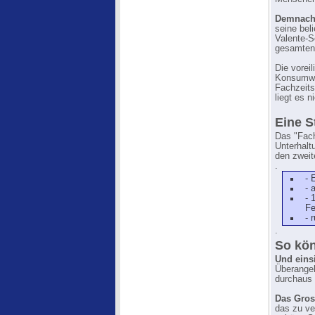
Demnach 
seine bel
Valente-S
gesamten 
Die vorei
Konsumwel
Fachzeits
liegt es 
Eine S
Das "Fach
Unterhalt
den zweit
.
- 
- 
- 
Fe
- 
.
So kö
Und einsi
Überangeb
durchaus 
Das Gros
das zu ve