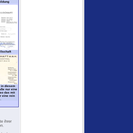
ildung
llschaft
e in diesem
aße nur eine
so das mit
 eine rein
.
e ihrer
en.