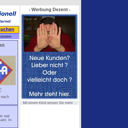
- Werbung Dezent -
Suchen
Konzern
en
m
"
r nach
Mit einem Klick wissen Sie mehr . .
as war
sant. In