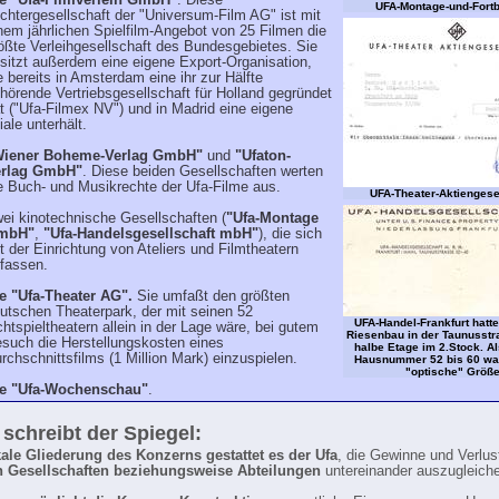
e "Ufa-Filmverleih GmbH"
. Diese
UFA-Montage-und-Fortb
chtergesellschaft der "Universum-Film AG" ist mit
nem jährlichen Spielfilm-Angebot von 25 Filmen die
ößte Verleihgesellschaft des Bundesgebietes. Sie
sitzt außerdem eine eigene Export-Organisation,
e bereits in Amsterdam eine ihr zur Hälfte
hörende Vertriebsgesellschaft für Holland gegründet
t ("Ufa-Filmex NV") und in Madrid eine eigene
liale unterhält.
Wiener Boheme-Verlag GmbH"
und
"Ufaton-
erlag GmbH"
. Diese beiden Gesellschaften werten
e Buch- und Musikrechte der Ufa-Filme aus.
UFA-Theater-Aktiengese
ei kinotechnische Gesellschaften (
"Ufa-Montage
mbH"
,
"Ufa-Handelsgesellschaft mbH"
), die sich
t der Einrichtung von Ateliers und Filmtheatern
fassen.
e "Ufa-Theater AG".
Sie umfaßt den größten
utschen Theaterpark, der mit seinen 52
UFA-Handel-Frankfurt hatt
chtspieltheatern allein in der Lage wäre, bei gutem
Riesenbau in der Taunusstr
such die Herstellungskosten eines
halbe Etage im 2.Stock. Al
rchschnittsfilms (1 Million Mark) einzuspielen.
Hausnummer 52 bis 60 war
"optische" Größe
e "Ufa-Wochenschau"
.
 schreibt der Spiegel:
kale Gliederung des Konzerns gestattet es der Ufa
, die Gewinne und Verlust
n Gesellschaften beziehungsweise Abteilungen
untereinander auszugleich