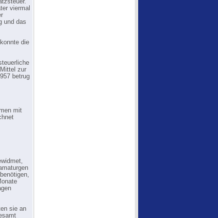
tzsteuer.
ter viermal
r
ng und das
 konnte die
steuerliche
ittel zur
957 betrug
rmen mit
chnet
ewidmet,
ramaturgen
benötigen,
Monate
agen
en sie an
gesamt