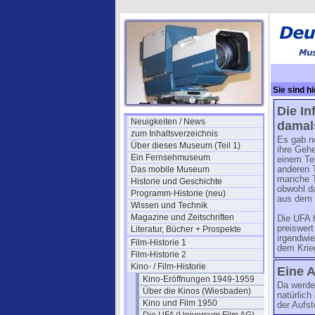
Sie sind hi
1960
Die I
Neuigkeiten / News
damals
zum Inhaltsverzeichnis
Es gab no
Über dieses Museum (Teil 1)
ihre Geh
Ein Fernsehmuseum
einem Te
Das mobile Museum
anderen T
manche T
Historie und Geschichte
obwohl da
Programm-Historie (neu)
aus dem 
Wissen und Technik
Magazine und Zeitschriften
Die UFA h
preiswer
Literatur, Bücher + Prospekte
irgendwie
Film-Historie 1
dem Krie
Film-Historie 2
Kino- / Film-Historie
Eine A
Kino-Eröffnungen 1949-1959
Da werde
Über die Kinos (Wiesbaden)
natürlich
Kino und Film 1950
der Aufst