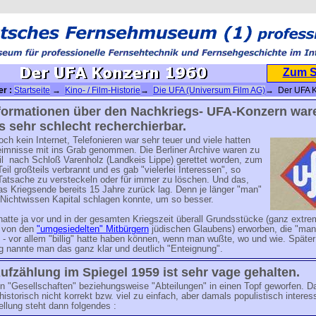
Zum 
er :
Startseite
→
Kino- / Film-Historie
→
Die UFA (Universum Film AG)
→ Der UFA 
nformationen über den Nachkriegs- UFA-Konzern war
 sehr schlecht recherchierbar.
ch kein Internet, Telefonieren war sehr teuer und viele hatten
eimnisse mit ins Grab genommen. Die Berliner Archive waren zu
il nach Schloß Varenholz (Landkeis Lippe) gerettet worden, zum
eil großteils verbrannt und es gab "vielerlei Interessen", so
atsache zu versteckeln oder für immer zu löschen. Und das,
s Kriegsende bereits 15 Jahre zurück lag. Denn je länger "man"
Nichtwissen Kapital schlagen konnte, um so besser.
atte ja vor und in der gesamten Kriegszeit überall Grundsstücke (ganz extre
t von den
"umgesiedelten" Mitbürgern
jüdischen Glaubens) erworben, die "man
 - vor allem "billig" hatte haben können, wenn man wußte, wo und wie. Späte
g nannte man das ganz klar und deutlich "Enteignung".
ufzählung im Spiegel 1959 ist sehr vage gehalten.
n "Gesellschaften" beziehungsweise "Abteilungen" in einen Topf geworfen. D
 historisch nicht korrekt bzw. viel zu einfach, aber damals populistisch interes
ellung steht dann folgendes :