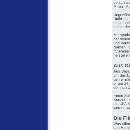
verschlan
Million M
Ungewöhnl
Nicht nur
eingefund
selbst de
Mit spürba
der neuen
und Veran
Namen: Na
"Stefanie
herstellen
Aus D
Aus Düsse
um das Er
den er mi
er am 24.
dem ich Z
Einen Sek
Konzernhe
als UFA-V
worden wa
Die Fi
Was aller
von Hauke