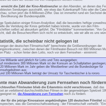
erreicht die Zahl der Kino-Abstinenzler
an den Abenden, an denen das Fe
iebtesten Sendungen ausstrahlt, wie etwa das Kulenkampff-Toto oder die Cate
chau, schon jetzt die 8-Millionen-Ziffer. Das ist immerhin rund ein Sechstel de
Bevölkerung der Bundesrepublik.
lige Spekulation einiger Krisen-Analytiker, daß die besonders heftige vorweihn
le die Verödung der Kinos gefördert haben könnte, wurde von den Film-
chriften selbst ad absurdum geführt. Die "Filmblätter" kommentierten: "Am 
nicht, daß die Besucherziffern sich nicht so entwickeln, wie wir alle es uns wü
tatistik, die scheinbar nicht gelogen ist
organ der deutschen Filmwirtschaft" berechnete die Größenordnungen der
ungskonkurrenz, zwischen denen der Filmtheater-Besuch mit 800 Millionen M
en Platz - schon hinter dem Lotto, noch vor dem Fernsehen - einnimmt:
Eine Milliarde wird jährlich für Lotto und Toto ausgegeben;
auf mindestens 300 Millionen Mark ist der Konsum an Schallplatten gestiegen
120 Millionen Mark im Jahr geben die Westberliner und die Bundesbürger für
rnsehgebühren aus;
rund 100 Millionen Mark beträgt der Umsatz für Taschenbücher à la rororo.
nnte man Abwanderung zum Fernsehen noch förder
chtsvollen Filmleuten blieb die Erkenntnis nicht verschlossen
, daß das
ot an verbitternd durchschnittlichen Filmen in der gegenwärtigen Spielzeit 1
geeignet ist,
die Abwanderung zum Fernsehen
noch zu fördern.
 der für die jetzige Kinosaison angekündigten 120 deutschen Filmtitel
sc
rsprechen, was die Gemeinschaftswerbung - der Filmwirtschaft verheißt: "Ein