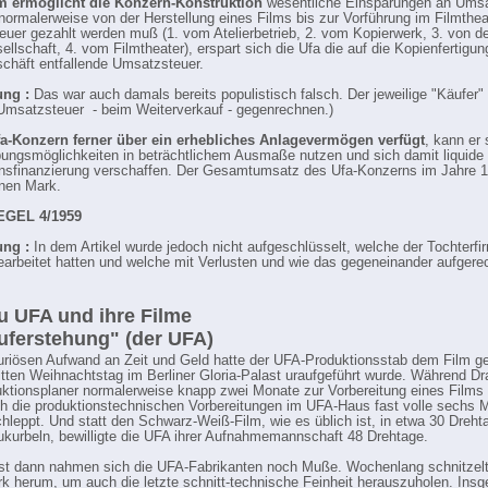
 ermöglicht die Konzern-Konstruktion
wesentliche Einsparungen an Umsa
ormalerweise von der Herstellung eines Films bis zur Vorführung im Filmthea
uer gezahlt werden muß (1. vom Atelierbetrieb, 2. vom Kopierwerk, 3. von de
sellschaft, 4. vom Filmtheater), erspart sich die Ufa die auf die Kopienfertigu
schäft entfallende Umsatzsteuer.
ng :
Das war auch damals bereits populistisch falsch. Der jeweilige "Käufer"
Umsatzsteuer - beim Weiterverkauf - gegenrechnen.)
fa-Konzern ferner über ein erhebliches Anlagevermögen verfügt
, kann er 
ungsmöglichkeiten in beträchtlichem Ausmaße nutzen und sich damit liquide M
nsfinanzierung verschaffen. Der Gesamtumsatz des Ufa-Konzerns im Jahre 1
onen Mark.
EGEL 4/1959
ng :
In dem Artikel wurde jedoch nicht aufgeschlüsselt, welche der Tochterfi
arbeitet hatten und welche mit Verlusten und wie das gegeneinander aufgere
u UFA und ihre Filme
uferstehung" (der UFA)
uriösen Aufwand an Zeit und Geld hatte der UFA-Produktionsstab dem Film g
itten Weihnachtstag im Berliner Gloria-Palast uraufgeführt wurde. Während D
ktionsplaner normalerweise knapp zwei Monate zur Vorbereitung eines Films 
ch die produktionstechnischen Vorbereitungen im UFA-Haus fast volle sechs 
hleppt. Und statt den Schwarz-Weiß-Film, wie es üblich ist, in etwa 30 Dreht
ukurbeln, bewilligte die UFA ihrer Aufnahmemannschaft 48 Drehtage.
st dann nahmen sich die UFA-Fabrikanten noch Muße. Wochenlang schnitzelt
k herum, um auch die letzte schnitt-technische Feinheit herauszuholen. Ins