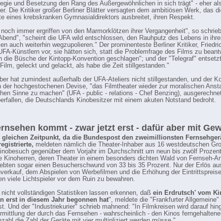
gie und Besetzung den Rang des Außergewöhnlichen in sich trägt" - eher al
er. Die Kritiker großer Berliner Blätter versagten dem ambitiösen Werk, das d
e eines krebskranken Gymnasialdirektors ausbreitet, ihren Respekt.
 noch immer ergriffen von den Marmorklötzen ihrer Vergangenheit", so schrieb
"Abend", "scheint die UFA wild entschlossen, den Rauhputz des Lebens in ihr
en auch weiterhin wegzupolieren." Der prominenteste Berliner Kritiker, Friedric
UFA-Künstlern vor, sie hätten sich, statt die Problemfrage des Films zu beant
in die Büsche der Kintopp-Konvention geschlagen"; und der "Telegraf" entsetzt
Film, geleckt und gelackt, als habe die Zeit stillgestanden."
aber hat zumindest außerhalb der UFA-Ateliers nicht stillgestanden, und der K
 der hochgestochenen Devise, "das Filmtheater wieder zur moralischen Ansta
chen Sinne zu machen" (UFA - public - relations - Chef Benzing), ausgerechnet
erfallen, die Deutschlands Kinobesitzer mit einem akuten Notstand bedroht.
rnsehen kommt - zwar jetzt erst - dafür aber mit Gew
 gleichen Zeitpunkt, da die Bundespost den zweimillionsten Fernsehger
egistrierte,
meldeten nämlich die Theater-Inhaber aus 16 westdeutschen Gro
inobesuch gegenüber dem Vorjahr im Durchschnitt um neun bis zwölf Prozen
ge Kinoherren, deren Theater in einem besonders dichten Wald von Fernseh-A
rlebten sogar einen Besucherschwund von 33 bis 35 Prozent. Nur der Erlös a
erkauf, dem Abspielen von Werbefilmen und die Erhöhung der Eintrittspreis
n viele Lichtspieler vor dem Ruin zu bewahren.
 nicht vollständigen Statistiken lassen erkennen, daß
ein Erdrutsch' vom K
n erst in diesem Jahr begonnen hat
", meldete die "Frankfurter Allgemeine"
st. Und der "Industriekurier" schrieb mahnend: "In Filmkreisen wird darauf hi
rmittlung der durch das Fernsehen - wahrscheinlich - den Kinos ferngehalten
ahl die Zahl der Geräte mit vier multipliziert werden müsse."