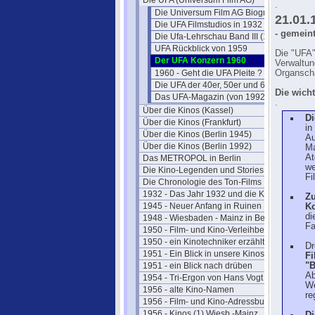
Die UFA (Universum Film AG)
.
Die Universum Film AG Biografie
21.01
Die UFA Filmstudios in 1932
- gemeint
Die Ufa-Lehrschau Band III (1941)
UFA Rückblick von 1959
Die "UFA"
Der UFA Konzern 1960
Verwaltun
1960 - Geht die UFA Pleite ?
Organscha
Die UFA der 40er, 50er und 60er
Die wich
Das UFA-Magazin (von 1992)
.
Über die Kinos (Kassel)
Di
Über die Kinos (Frankfurt)
in
Über die Kinos (Berlin 1945)
Au
Über die Kinos (Berlin 1992)
Ma
At
Das METROPOL in Berlin
we
Die Kino-Legenden und Stories
Fi
Die Chronologie des Ton-Films
1932 - Das Jahr 1932 und die Kinos
Zu
1945 - Neuer Anfang in Ruinen
Ko
di
1948 - Wiesbaden - Mainz in Berlin
Fa
1950 - Film- und Kino-Verleihbezirke
1950 - ein Kinotechniker erzählt
Dr
1951 - Ein Blick in unsere Kinos
F
1951 - ein Blick nach drüben
"B
Ab
1954 - Tri-Ergon von Hans Vogt
We
1956 - alte Kino-Namen
re
1956 - Film- und Kino-Adressbuch 57
1956 - Kinos (1) Wiesb.-Mainz