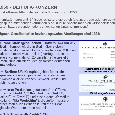
.1959 - DER UFA-KONZERN
 ist offensichtlich der aktuelle Konzern von 1959.
 umfaßt insgesamt 17 Gesellschaften, die durch Organverträge oder die ge
gsspitze miteinander verbunden sind. (Heute spricht man von wirtschaftlichen
ften bzw. verbunden oder verflochtenen Unternehmungen.)
tigsten Gesellschaften beziehungsweise Abteilungen sind 1959:
e Produktionsgesellschaft "Universum-Film AG"
 Berlin-Tempelhof, die in Berlin über sieben
fnahmehallen (einschließlich des für zwei Millionen
rk errichteten Musikateliers) verfügt. In diesen
eliers können jährlich 25 Spielfilme hergestellt
rden, rund ein Viertel des gesamten deutschen
lmangebots.
Briefköpfe der Tochter
m Berliner Ufa-Komplex
gehört ferner
ein
Universum-Film-AG-Abt-U
pierwerk
, dessen jährliche Kapazität ausreicht,
e Kopien aller deutschen Schwarz-Weiß- und
rbfilme zu ziehen.
ei weitere Produktionsgesellschaften (
"Terra-
ilmkunst GmbH"
,
"Ufa-Filmkunst GmbH"
,
UFA-Montage-Duesse
erlin-Film GmbH"
) und eine eigene Werbefilm-
teilung (
"Ufa-Werbefilm"
), die außer Industrie-
rbefilmen auch Fernseh-Kurzfilme für das
gionale Werbefernsehen herstellt.