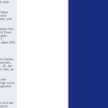
ls eine
Palast.
 sich
ter, und
ritte Film
it Ernst
alten
?",
r alten UFA
rno Hauke,
brochen,
, 25, der
m Jahr, an
e der
Tage zuvor,
abgesetzt
s sich der
 durch