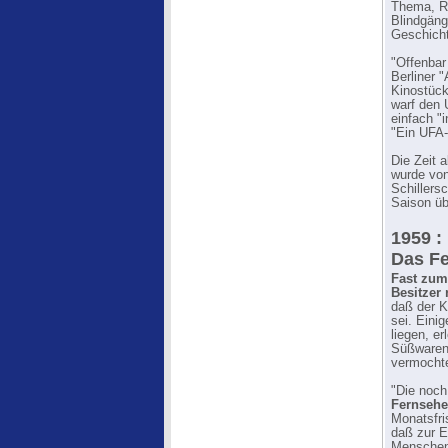
Thema, Re
Blindgäng
Geschicht
"Offenbar
Berliner 
Kinostück
warf den 
einfach "
"Ein UFA-
Die Zeit 
wurde von
Schillers
Saison üb
1959 :
Das Fe
Fast zum
Besitzer r
daß der K
sei. Eini
liegen, e
Süßwarenv
vermochte
"Die noch
Fernsehe
Monatsfri
daß zur E
Menschenz