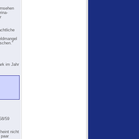
rnsehen
rina-
r
achtliche
Geldmangel
nschen."
ark im Jahr
;
n
958/59
heint nicht
 paar