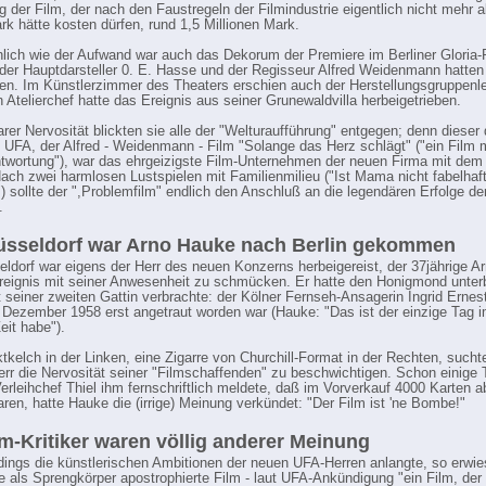
g der Film, der nach den Faustregeln der Filmindustrie eigentlich nicht mehr a
ark hätte kosten dürfen, rund 1,5 Millionen Mark.
ich wie der Aufwand war auch das Dekorum der Premiere im Berliner Gloria-
 der Hauptdarsteller 0. E. Hasse und der Regisseur Alfred Weidenmann hatten
en. Im Künstlerzimmer des Theaters erschien auch der Herstellungsgruppenlei
n Atelierchef hatte das Ereignis aus seiner Grunewaldvilla herbeigetrieben.
rer Nervosität blickten sie alle der "Welturaufführung" entgegen; denn dieser d
 UFA, der Alfred - Weidenmann - Film "Solange das Herz schlägt" ("ein Film m
twortung"), war das ehrgeizigste Film-Unternehmen der neuen Firma mit dem 
ch zwei harmlosen Lustspielen mit Familienmilieu ("Ist Mama nicht fabelhaft
") sollte der ",Problemfilm" endlich den Anschluß an die legendären Erfolge de
.
üsseldorf war Arno Hauke nach Berlin gekommen
ldorf war eigens der Herr des neuen Konzerns herbeigereist, der 37jährige A
eignis mit seiner Anwesenheit zu schmücken. Er hatte den Honigmond unter
t seiner zweiten Gattin verbrachte: der Kölner Fernseh-Ansagerin Ingrid Ernest
 Dezember 1958 erst angetraut worden war (Hauke: "Das ist der einzige Tag i
eit habe").
tkelch in der Linken, eine Zigarre von Churchill-Format in der Rechten, sucht
rr die Nervosität seiner "Filmschaffenden" zu beschwichtigen. Schon einige 
erleihchef Thiel ihm fernschriftlich meldete, daß im Vorverkauf 4000 Karten 
ren, hatte Hauke die (irrige) Meinung verkündet: "Der Film ist 'ne Bombe!"
lm-Kritiker waren völlig anderer Meinung
dings die künstlerischen Ambitionen der neuen UFA-Herren anlangte, so erwie
 als Sprengkörper apostrophierte Film - laut UFA-Ankündigung "ein Film, der