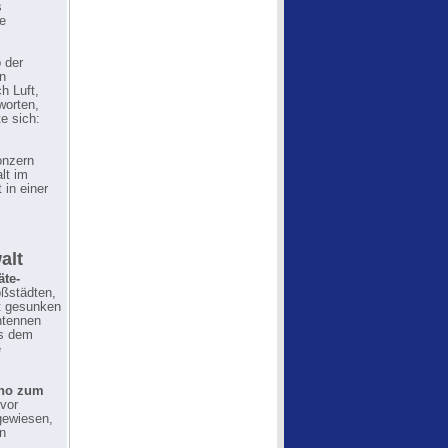
s
ie
 der
en
h Luft,
worten,
e sich:
onzern
lt im
 in einer
alt
äte-
ßstädten,
t gesunken
ntennen
us dem
e
ino zum
 vor
ngewiesen,
en