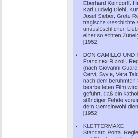
Eberhard Keindorff. Ha
Karl Ludwig Diehl, Kur
Josef Sieber, Grete R
tragische Geschichte 
unauslöschlichen Lie
einer so echten Zune
[1952]
DON CAMILLO UND
Francinex-Rizzoli. Reg
(nach Giovanni Guares
Cervi, Syvie, Vera Tal
nach dem berühmten 
bearbeiteten Film wir
geführt, daß ein katho
ständiger Fehde vore
dem Gemeinwohl dien
[1952]
KLETTERMAXE
Standard-Porta. Regie