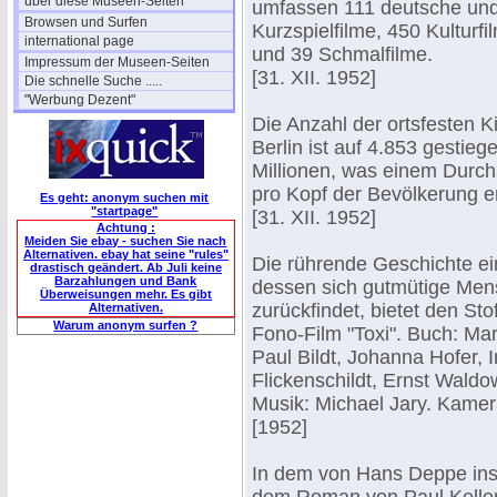
über diese Museen-Seiten
umfassen 111 deutsche und 
Browsen und Surfen
Kurzspielfilme, 450 Kultur
international page
und 39 Schmalfilme.
Impressum der Museen-Seiten
[31. XII. 1952]
Die schnelle Suche .....
"Werbung Dezent"
Die Anzahl der ortsfesten K
Berlin ist auf 4.853 gestieg
Millionen, was einem Durch
pro Kopf der Bevölkerung en
Es geht: anonym suchen mit
"startpage"
[31. XII. 1952]
Achtung :
Meiden Sie ebay - suchen Sie nach
Alternativen. ebay hat seine "rules"
Die rührende Geschichte ei
drastisch geändert. Ab Juli keine
Barzahlungen und Bank
dessen sich gutmütige Men
Überweisungen mehr. Es gibt
zurückfindet, bietet den St
Alternativen.
Warum anonym surfen ?
Fono-Film "Toxi". Buch: Mar
Paul Bildt, Johanna Hofer, I
Flickenschildt, Ernst Waldo
Musik: Michael Jary. Kamer
[1952]
In dem von Hans Deppe insz