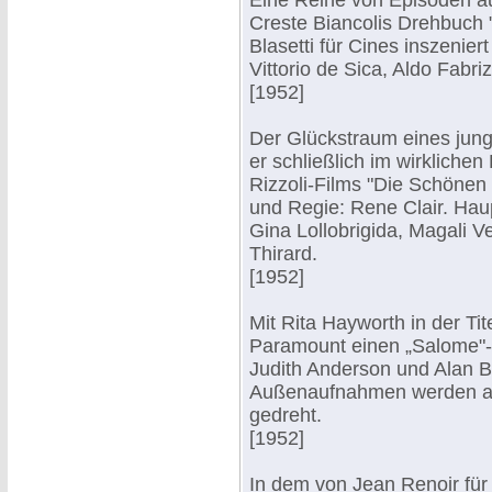
Eine Reihe von Episoden aus
Creste Biancolis Drehbuch 
Blasetti für Cines inszeniert
Vittorio de Sica, Aldo Fabr
[1952]
Der Glückstraum eines jun
er schließlich im wirklichen
Rizzoli-Films "Die Schönen
und Regie: Rene Clair. Haup
Gina Lollobrigida, Magali V
Thirard.
[1952]
Mit Rita Hayworth in der Tite
Paramount einen „Salome"-
Judith Anderson und Alan B
Außenaufnahmen werden an 
gedreht.
[1952]
In dem von Jean Renoir für