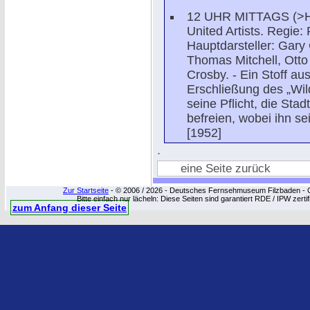
12 UHR MITTAGS (>H
United Artists. Regie
Hauptdarsteller: Gary 
Thomas Mitchell, Ott
Crosby. - Ein Stoff au
Erschließung des „Wild
seine Pflicht, die Sta
befreien, wobei ihn se
[1952]
.
eine Seite zurück
Zur Startseite
- © 2006 / 2026 - Deutsches Fernsehmuseum Filzbaden - Cop
Bitte einfach nur lächeln: Diese Seiten sind garantiert RDE / IPW zert
zum Anfang dieser Seite