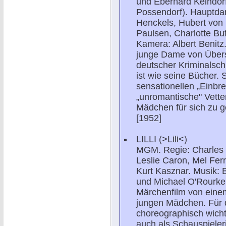
und Eberhard Keindo
Possendorf). Hauptdars
Henckels, Hubert von 
Paulsen, Charlotte Bu
Kamera: Albert Benitz
junge Dame von Übersee
deutscher Kriminalschr
ist wie seine Bücher. S
sensationellen „Einbre
„unromantische" Vette
Mädchen für sich zu 
[1952]
LILLI (>Lili<)
MGM. Regie: Charles W
Leslie Caron, Mel Fer
Kurt Kasznar. Musik: 
und Michael O'Rourke.
Märchenfilm von einem
jungen Mädchen. Für 
choreographisch wicht
auch als Schauspiele