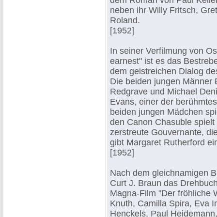
dem Roman von Paul Keller)
neben ihr Willy Fritsch, Gr
Roland.
[1952]
In seiner Verfilmung von O
earnest" ist es das Bestre
dem geistreichen Dialog de
Die beiden jungen Männer E
Redgrave und Michael Denis
Evans, einer der berühmtes
beiden jungen Mädchen spi
den Canon Chasuble spielt 
zerstreute Gouvernante, die
gibt Margaret Rutherford e
[1952]
Nach dem gleichnamigen Bü
Curt J. Braun das Drehbuch
Magna-Film "Der fröhliche 
Knuth, Camilla Spira, Eva I
Henckels, Paul Heidemann, 