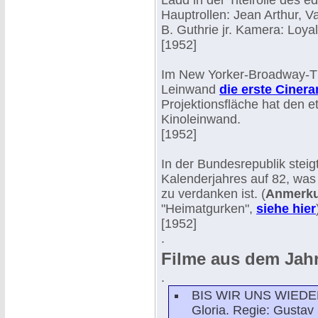
Ladd in der Titelrolle des 
Hauptrollen: Jean Arthur, V
B. Guthrie jr. Kamera: Loyal
[1952]
Im New Yorker-Broadway-The
Leinwand
die erste Ciner
Projektionsfläche hat den 
Kinoleinwand.
[1952]
In der Bundesrepublik steig
Kalenderjahres auf 82, was
zu verdanken ist. (
Anmerku
"Heimatgurken",
siehe hier
[1952]
.
Filme aus dem Jah
.
BIS WIR UNS WIED
Gloria. Regie: Gustav