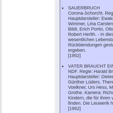
SAUERBRUCH
Corona-Schorcht. Regi
Hauptdarsteller: Ewal
Wimmer, Lina Carstens
Bildt, Erich Ponto, O
Robert Herlth. - In di
wesentlichen Lebensta
Rückblendungen gestal
ergeben.
[1952]
VATER BRAUCHT EI
NDF. Regie: Harald Br
Hauptdarsteller: Diete
Günther Lüders, There
Voelkner, Urs Hess, M
Grothe. Kamera: Richa
Kindern, die für ihren
finden. Die Leuwerik h
[1952]