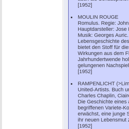
[1952]
MOULIN ROUGE
Romulus. Regie: JohnH
Hauptdarsteller: Jose
Musik: Georges Auric.
Lebensgeschichte des
bietet den Stoff für d
Wirkungen aus dem F
Jahrhundertwende holt
gelungenen Nachspielu
[1952]
RAMPENLICHT (>Lime
United-Artists. Buch u
Charles Chaplin, Ciai
Die Geschichte eines 
begriffenen Variete-Ko
erwächst, eine junge 
ihr neuen Lebensmut 
[1952]