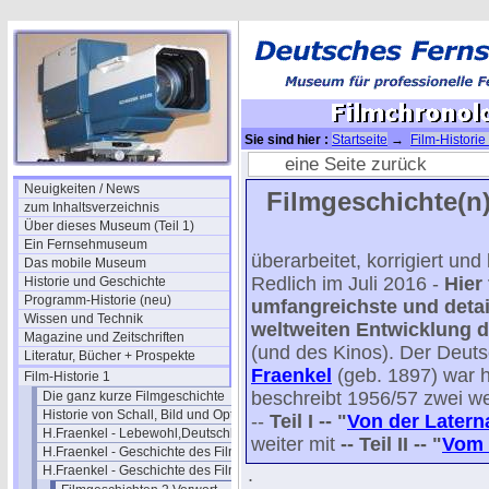
Sie sind hier :
Startseite
→
Film-Historie
Teil 2
→ Filmchronologie II 1952
eine Seite zurück
Neuigkeiten / News
Filmgeschichte(n)
zum Inhaltsverzeichnis
Über dieses Museum (Teil 1)
Ein Fernsehmuseum
überarbeitet, korrigiert un
Das mobile Museum
Redlich im Juli 2016 -
Hier
Historie und Geschichte
Programm-Historie (neu)
umfangreichste und detail
Wissen und Technik
weltweiten Entwicklung d
Magazine und Zeitschriften
(und des Kinos). Der Deut
Literatur, Bücher + Prospekte
Fraenkel
(geb. 1897) war 
Film-Historie 1
beschreibt 1956/57 zwei we
Die ganz kurze Filmgeschichte
Historie von Schall, Bild und Optik
--
Teil I -- "
Von der Latern
H.Fraenkel - Lebewohl,Deutschland
weiter mit
-- Teil II -- "
Vom 
H.Fraenkel - Geschichte des Films 1
H.Fraenkel - Geschichte des Films 2
.