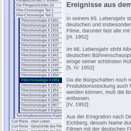
Filmgeschichten 2 Vorwort
Ereignisse aus dem
Die Filmgeschichten (2)
Film-Chronologie Teil 1
.
Film-Chronologie Teil 2
In seinem 65. Lebensjahr sti
Filmchronologie II 1901
deutschen und insbesondere
Filmchronologie II 1926
Filme, darunter fast alle mi
Filmchronologie II 1931
Filmchronologie II 1933
[III. 1952]
Filmchronologie II 1935
Filmchronologie II 1937
Im 86. Lebensjahr stirbt Al
Filmchronologie II 1939
deutschen Bühnenschauspiel
Filmchronologie II 1941
Filmchronologie II 1943
einige seiner schönsten Roll
Filmchronologie II 1945
[5. IV. 1952]
Filmchronologie II 1948
Filmchronologie II 1950
Da die Bürgschaften noch ni
Filmchronologie II 1952
Produktionsstockung auch fe
Filmchronologie II 1953
Filmchronologie II 1954
werden können, muß die Bav
Filmchronologie II 1955
entlassen.
Filmchronologie II 1956
[IV. 1952]
Filmchronologie II 1957
Filmchronologie II Ergänzungen
Teil-Inhaltsverzeichnis Fraenkel 2
Aus der Emigration nach De
Curt Riess - mein Leben
Eichberg, dessen Name dur
Curt Reiss - Geschichte des Films I
Filmen mit der deutschen Fi