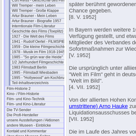
Curt Reiss - Geschichte des Films II
später berühmt gewordenen S
Will Tremper - mein Leben
Chance gegeben.
Will Tremper - Große Klappe
Artur Brauner - Mein Leben
[8. V. 1952]
Artur Brauner - Biografie 1957
Interntionale Film-Literatur
In Bayern werden weitere 10
Geschichte des Films (Toeplitz)
Verfügung gestellt, und etwa
1927 - Die Welt des Films
1941 - Rudolf Oertel - FILMSPIEGEL
Mitglieder des Verbandes d
1959 - Die kleine Filmgeschichte
Sofortmaßnahmen zur Wiede
1978 - Musik im Film 1918-1945
[V. 1952]
1985 - "So grün war die Heide"
1/2 Jahrhundert Filmgeschichte
Die ursprünglich unter alli
1983 Filmstadt Berlin
1995 - Filmstadt Wiesbaden
"Welt im Film" geht in deut
1995 - "Hollywood" am Kochbrunnen
"Welt im Bild".
Teil-Inhaltsverzeichnis
[4. VII. 1952]
Film-Historie 2
Kino- / Film-Historie
Film- und Kino-Technik
Von der allierten Hohen Ko
Film- und Kino-Literatur
umstrittene) Arno Hauke
zum
Die TV-Sender
Liquidationsausschusses bes
Die Profi-Hersteller
[VII. 1952]
unsere Ausstellungen / Aktionen
andere Museen - Einblicke
Die im Laufe des Jahres vo
Kontakt und Kommentar