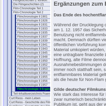
Filmgeschichten 2 Vorwort
Ergänzungen zum 
Die Filmgeschichten (2)
Film-Chronologie Teil 1
.
Film-Chronologie Teil 2
Das Ende des hochentflam
Filmchronologie II 1901
Filmchronologie II 1926
Während der Drucklegung d
Filmchronologie II 1931
Filmchronologie II 1933
am 1. 12. 1957 das Sicherhei
Filmchronologie II 1935
Benutzung nicht entflammbar
Filmchronologie II 1937
macht. Demnach dürften vie
Filmchronologie II 1939
öffentlichen Vorführung ko
Filmchronologie II 1941
Filmchronologie II 1943
Material umkopiert würden,
Filmchronologie II 1945
eine untragbare finanzielle
Filmchronologie II 1948
Hoffnung, alte Filme denno
Filmchronologie II 1950
Ausnahmebestimmungen des
Filmchronologie II 1952
Filmchronologie II 1953
immer noch statthaft sein, s
Filmchronologie II 1954
entflammbares Material gel
Filmchronologie II 1955
als die heute für Non-Flam 
Filmchronologie II 1956
Filmchronologie II 1957
Gilde deutscher Filmkunst
Filmchronologie II Ergänzungen
Teil-Inhaltsverzeichnis Fraenkel 2
Wie stark das Interesse für
Curt Riess - mein Leben
zwar numerisch beschränkt
Curt Reiss - Geschichte des Films I
Publikum ist, geht aus der 