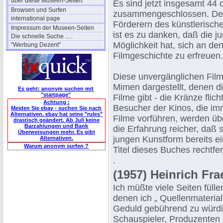
über diese Museen-Seiten
Es sind jetzt insgesamt 44 
Browsen und Surfen
zusammengeschlossen. Der 
international page
Förderern des künstlerische
Impressum der Museen-Seiten
ist es zu danken, daß die 
Die schnelle Suche .....
Möglichkeit hat, sich an d
"Werbung Dezent"
Filmgeschichte zu erfreuen.
Diese unvergänglichen Film
Mimen dargestellt, denen d
Es geht: anonym suchen mit
"startpage"
Filme gibt - die Kränze flic
Achtung :
Besucher der Kinos, die im
Meiden Sie ebay - suchen Sie nach
Alternativen. ebay hat seine "rules"
Filme vorführen, werden ü
drastisch geändert. Ab Juli keine
Barzahlungen und Bank
die Erfahrung reicher, daß s
Überweisungen mehr. Es gibt
jungen Kunstform bereits ei
Alternativen.
Warum anonym surfen ?
Titel dieses Buches rechtfer
.
(1957) Heinrich Fr
Ich müßte viele Seiten füll
denen ich „ Quellenmaterial
Geduld gebührend zu würdi
Schauspieler, Produzenten 