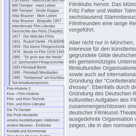
Curt Reiss - Geschichte des Films II
Filmklubs hervor. Das Münc
Will Tremper - mein Leben
Fritz Falter und Walter Ta
Will Tremper - Große Klappe
Artur Brauner - Mein Leben
sechstausend Stammbesuc
Artur Brauner - Biografie 1957
Filmfreunden eine lange Re
Interntionale Film-Literatur
vorgeführt.
Geschichte des Films (Toeplitz)
1927 - Die Welt des Films
1941 - Rudolf Oertel - FILMSPIEGEL
Aber nicht nur in München, 
1959 - Die kleine Filmgeschichte
Interesse für den künstleri
1978 - Musik im Film 1918-1945
gegründete Gilde deutscher 
1985 - "So grün war die Heide"
ein gemeinnütziges Untern
1/2 Jahrhundert Filmgeschichte
filmkultureller Organisatio
1983 Filmstadt Berlin
1995 - Filmstadt Wiesbaden
sowie auch auf internationa
1995 - "Hollywood" am Kochbrunnen
Gründung der "Confederatio
Teil-Inhaltsverzeichnis
d'essay". Ebenfalls durch di
Film-Historie 2
Gründung des Deutschen Rats
Kino- / Film-Historie
Film- und Kino-Technik
kulturellen Aufgaben des F
Film- und Kino-Literatur
zusammengeschlossen sind. 
Die TV-Sender
deutscher Filmkunst-Theate
Die Profi-Hersteller
ausgedehnte Organisation v
unsere Ausstellungen / Aktionen
zeigen, die in den normale
andere Museen - Einblicke
Kontakt und Kommentar