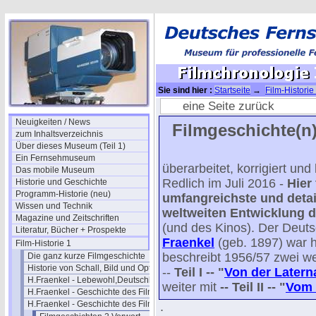
Sie sind hier :
Startseite
→
Film-Historie
Teil 2
→ Filmchronologie II Ergänzungen
eine Seite zurück
Neuigkeiten / News
Filmgeschichte(n)
zum Inhaltsverzeichnis
Über dieses Museum (Teil 1)
Ein Fernsehmuseum
überarbeitet, korrigiert un
Das mobile Museum
Redlich im Juli 2016 -
Hier
Historie und Geschichte
Programm-Historie (neu)
umfangreichste und detail
Wissen und Technik
weltweiten Entwicklung d
Magazine und Zeitschriften
(und des Kinos). Der Deut
Literatur, Bücher + Prospekte
Fraenkel
(geb. 1897) war 
Film-Historie 1
beschreibt 1956/57 zwei we
Die ganz kurze Filmgeschichte
Historie von Schall, Bild und Optik
--
Teil I -- "
Von der Latern
H.Fraenkel - Lebewohl,Deutschland
weiter mit
-- Teil II -- "
Vom 
H.Fraenkel - Geschichte des Films 1
H.Fraenkel - Geschichte des Films 2
.