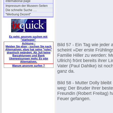
international page
Impressum der Museen-Seiten
Die schnelle Suche .....
"Werbung Dezent"
Es geht: anonym suchen mit
"startpage"
Achtung :
Bild 57 - Ein Tag wie jeder
Meiden Sie ebay - suchen Sie nach
scheint »Der erste Frühling
Alternativen. ebay hat seine "rules"
drastisch geändert. Ab Juli keine
Familie Hiller zu werden: Mu
Barzahlungen und Bank
Überweisungen mehr. Es gibt
Ullrich) frönt bereits ihrer L
Alternativen.
Vater (Paul Dahlke) ist noch
Warum anonym surfen ?
ganz da.
Bild 58 - Mutter Dolly bleibt 
weg: Der Bruder ihrer best
Freundin (Robert Freitag) ha
Feuer gefangen.