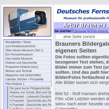
Sie sind hier :
Startseite
→
Film-Historie
IV
eine Seite zurück
Neuigkeiten / News
Brauners Bildergale
zum Inhaltsverzeichnis
eigenen Seiten
Über dieses Museum (Teil 1)
Ein Fernsehmuseum
Die Fotos sollten eigentli
Das mobile Museum
bezogenen Text stehen, d
Historie und Geschichte
Bilder immer zum Text (u
Programm-Historie (neu)
Wissen und Technik
sollten. Und das paßt hier
Magazine und Zeitschriften
Bilder/Fotos fortlaufend 
Literatur, Bücher + Prospekte
Alle Bilder lassen sich verg
Film-Historie 1
.
Die ganz kurze Filmgeschichte
Historie von Schall, Bild und Optik
Bild 52 - Rolf Hansen dreht
H.Fraenkel - Lebewohl,Deutschland
Film »Die Letzten werden d
H.Fraenkel - Geschichte des Films 1
sein« nach einer Novelle v
H.Fraenkel - Geschichte des Films 2