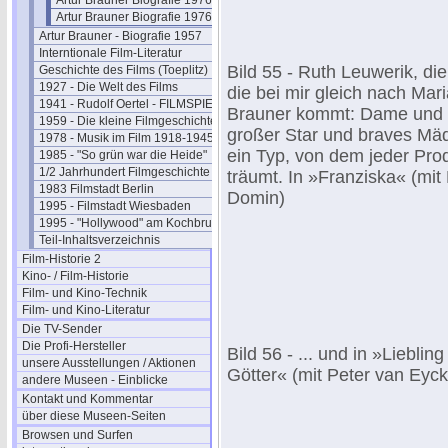
Artur Brauner Biografie 1976-15
Artur Brauner Biografie 1976-16
Artur Brauner - Biografie 1957
Interntionale Film-Literatur
Bild 55 - Ruth Leuwerik, die
Geschichte des Films (Toeplitz)
1927 - Die Welt des Films
die bei mir gleich nach Mar
1941 - Rudolf Oertel - FILMSPIEGEL
Brauner kommt: Dame und
1959 - Die kleine Filmgeschichte
großer Star und braves Mä
1978 - Musik im Film 1918-1945
ein Typ, von dem jeder Pro
1985 - "So grün war die Heide"
1/2 Jahrhundert Filmgeschichte
träumt. In »Franziska« (mit 
1983 Filmstadt Berlin
Domin)
1995 - Filmstadt Wiesbaden
1995 - "Hollywood" am Kochbrunnen
Teil-Inhaltsverzeichnis
Film-Historie 2
Kino- / Film-Historie
Film- und Kino-Technik
Film- und Kino-Literatur
Die TV-Sender
Die Profi-Hersteller
Bild 56 - ... und in »Liebling
unsere Ausstellungen / Aktionen
Götter« (mit Peter van Eyck
andere Museen - Einblicke
Kontakt und Kommentar
über diese Museen-Seiten
Browsen und Surfen