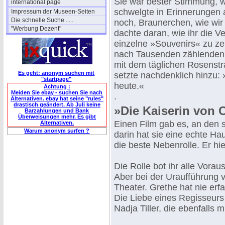
Sie war bester Stimmung, 
international page
schwelgte in Erinnerungen 
Impressum der Museen-Seiten
Die schnelle Suche .....
noch, Braunerchen, wie wir 
"Werbung Dezent"
dachte daran, wie ihr die V
einzelne »Souvenirs« zu ze
nach Tausenden zählenden 
mit dem täglichen Rosenstr
Es geht: anonym suchen mit
setzte nachdenklich hinzu: 
"startpage"
heute.«
Achtung :
Meiden Sie ebay - suchen Sie nach
.
Alternativen. ebay hat seine "rules"
drastisch geändert. Ab Juli keine
»Die Kaiserin von 
Barzahlungen und Bank
Überweisungen mehr. Es gibt
Einen Film gab es, an den s
Alternativen.
Warum anonym surfen ?
darin hat sie eine echte Hau
die beste Nebenrolle. Er hi
Die Rolle bot ihr alle Vor
Aber bei der Uraufführung v
Theater. Grethe hat nie erf
Die Liebe eines Regisseurs z
Nadja Tiller, die ebenfalls m