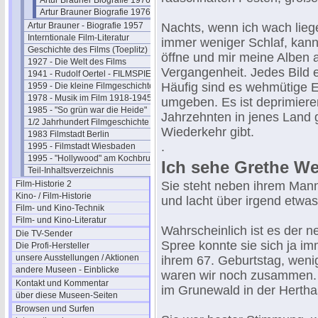
Artur Brauner Biografie 1976-15
Artur Brauner Biografie 1976-16
Artur Brauner - Biografie 1957
Nachts, wenn ich wach lieg
Interntionale Film-Literatur
immer weniger Schlaf, kann
Geschichte des Films (Toeplitz)
öffne und mir meine Alben 
1927 - Die Welt des Films
Vergangenheit. Jedes Bild 
1941 - Rudolf Oertel - FILMSPIEGEL
Häufig sind es wehmütige E
1959 - Die kleine Filmgeschichte
1978 - Musik im Film 1918-1945
umgeben. Es ist deprimieren
1985 - "So grün war die Heide"
Jahrzehnten in jenes Land
1/2 Jahrhundert Filmgeschichte
Wiederkehr gibt.
1983 Filmstadt Berlin
.
1995 - Filmstadt Wiesbaden
1995 - "Hollywood" am Kochbrunnen
Ich sehe Grethe Weis
Teil-Inhaltsverzeichnis
Film-Historie 2
Sie steht neben ihrem Ma
Kino- / Film-Historie
und lacht über irgend etwas
Film- und Kino-Technik
Film- und Kino-Literatur
Wahrscheinlich ist es der n
Die TV-Sender
Spree konnte sie sich ja i
Die Profi-Hersteller
unsere Ausstellungen / Aktionen
ihrem 67. Geburtstag, weni
andere Museen - Einblicke
waren wir noch zusammen. S
Kontakt und Kommentar
im Grunewald in der Hertha
über diese Museen-Seiten
Browsen und Surfen