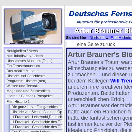
Sie sind hier :
Startseite
→
Film-Historie
13
eine Seite zurück
Neuigkeiten / News
Artur Brauner's Bi
zum Inhaltsverzeichnis
Über dieses Museum (Teil 1)
Artur Brauner's Traum war 
Ein Fernsehmuseum
Filmschauspieler zu werden
Das mobile Museum
zu "machen" - und dieser T
Historie und Geschichte
bei dem Kollegen
Will Tre
Programm-Historie (neu)
Wissen und Technik
anderem ihre kreativen Ide
Magazine und Zeitschriften
Produzenten. Beide hatten 
Literatur, Bücher + Prospekte
unterschiedlichen Erfolg.
Film-Historie 1
Artur Brauner war der takt
Die ganz kurze Filmgeschichte
hatte auch ein Händchen fü
Historie von Schall, Bild und Optik
H.Fraenkel - Lebewohl,Deutschland
hatte die fantastischen ge
H.Fraenkel - Geschichte des Films 1
fast immer kurz vor der Plei
H.Fraenkel - Geschichte des Films 2
Ideale und Prinzipien, die s