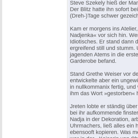
Steve Szekely hieß der Mann
Der Blitz hatte ihn sofort b
(Dreh-)Tage schwer gezeich
Kam er morgens ins Atelier
Nadjenka« vor sich hin. We
Idiotisches. Er stand dann
ergreifend still und stumm
jagenden Atems in die erst
Garderobe befand.
Stand Grethe Weiser vor de
entwickelte aber ein ungew
in nullkommanix fertig, und
ihm das Wort »gestorben« h
Jreten lobte er ständig übe
bei ihr aufkommende finster
Nadja in der Dekoration, ar
Uhrmachers, ließ alles ein
ebensooft kopieren. Was me