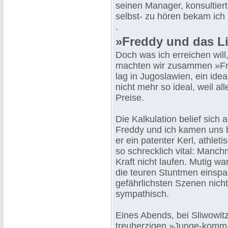
seinen Manager, konsultierte
selbst- zu hören bekam ich
.
»Freddy und das Li
Doch was ich erreichen will
machten wir zusammen »Fre
lag in Jugoslawien, ein idea
nicht mehr so ideal, weil all
Preise.
Die Kalkulation belief sich 
Freddy und ich kamen uns b
er ein patenter Kerl, athleti
so schrecklich vital: Manch
Kraft nicht laufen. Mutig w
die teuren Stuntmen einspart
gefährlichsten Szenen nich
sympathisch.
Eines Abends, bei Sliwowitz
treuherzigen »Junge-komm-b