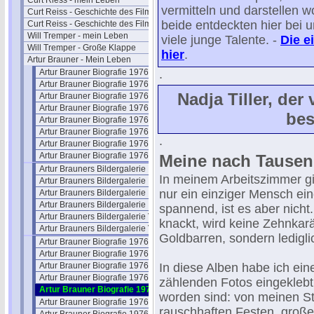
Curt Riess - mein Leben
vermitteln und darstellen 
Curt Reiss - Geschichte des Films I
beide entdeckten hier bei 
Curt Reiss - Geschichte des Films II
Will Tremper - mein Leben
viele junge Talente. -
Die e
Will Tremper - Große Klappe
hier
.
Artur Brauner - Mein Leben
Artur Brauner Biografie 1976-01
.
Artur Brauner Biografie 1976-02
Nadja Tiller, der
Artur Brauner Biografie 1976-03
Artur Brauner Biografie 1976-04
bes
Artur Brauner Biografie 1976-05
Artur Brauner Biografie 1976-06
.
Artur Brauner Biografie 1976-07
Artur Brauner Biografie 1976-08
Meine nach Tausend
Artur Brauners Bildergalerie I
In meinem Arbeitszimmer gi
Artur Brauners Bildergalerie II
nur ein einziger Mensch ein
Artur Brauners Bildergalerie III
Artur Brauners Bildergalerie IV
spannend, ist es aber nicht
Artur Brauners Bildergalerie V
knackt, wird keine Zehnkar
Artur Brauners Bildergalerie VI
Goldbarren, sondern ledigli
Artur Brauner Biografie 1976-09
Artur Brauner Biografie 1976-10
Artur Brauner Biografie 1976-11
In diese Alben habe ich ei
Artur Brauner Biografie 1976-12
zählenden Fotos eingeklebt,
Artur Brauner Biografie 1976-13
worden sind: von meinen S
Artur Brauner Biografie 1976-14
rauschhaften Festen, großen