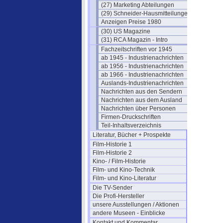
(27) Marketing Abteilungen
(29) Schneider-Hausmitteilungen
Anzeigen Preise 1980
(30) US Magazine
(31) RCA Magazin - Intro
Fachzeitschriften vor 1945
ab 1945 - Industrienachrichten
ab 1956 - Industrienachrichten
ab 1966 - Industrienachrichten
Auslands-Industrienachrichten
Nachrichten aus den Sendern
Nachrichten aus dem Ausland
Nachrichten über Personen
Firmen-Druckschriften
Teil-Inhaltsverzeichnis
Literatur, Bücher + Prospekte
Film-Historie 1
Film-Historie 2
Kino- / Film-Historie
Film- und Kino-Technik
Film- und Kino-Literatur
Die TV-Sender
Die Profi-Hersteller
unsere Ausstellungen / Aktionen
andere Museen - Einblicke
Kontakt und Kommentar