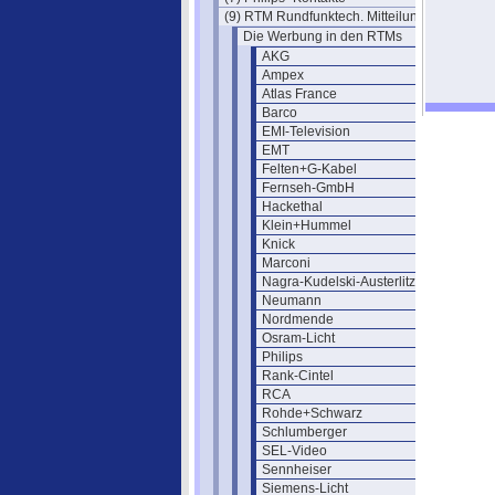
(9) RTM Rundfunktech. Mitteilungen
Die Werbung in den RTMs
AKG
Ampex
Atlas France
Barco
EMI-Television
EMT
Felten+G-Kabel
Fernseh-GmbH
Hackethal
Klein+Hummel
Knick
Marconi
Nagra-Kudelski-Austerlitz
Neumann
Nordmende
Osram-Licht
Philips
Rank-Cintel
RCA
Rohde+Schwarz
Schlumberger
SEL-Video
Sennheiser
Siemens-Licht