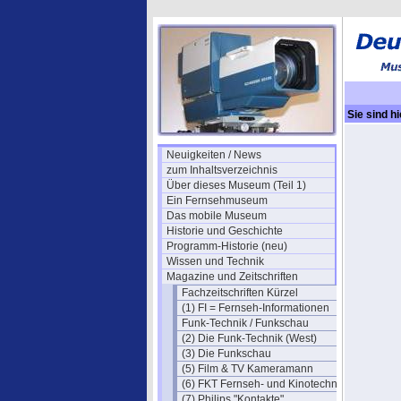
Sie sind hi
Werbung i
Neuigkeiten / News
zum Inhaltsverzeichnis
Über dieses Museum (Teil 1)
Ein Fernsehmuseum
Das mobile Museum
Historie und Geschichte
Programm-Historie (neu)
Wissen und Technik
Magazine und Zeitschriften
Fachzeitschriften Kürzel
(1) FI = Fernseh-Informationen
Funk-Technik / Funkschau
(2) Die Funk-Technik (West)
(3) Die Funkschau
(5) Film & TV Kameramann
(6) FKT Fernseh- und Kinotechnik
(7) Philips "Kontakte"