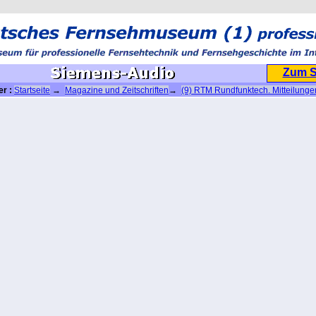
Zum 
er :
Startseite
→
Magazine und Zeitschriften
→
(9) RTM Rundfunktech. Mitteilunge
n den RTMs
→ Siemens-Audio