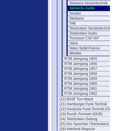
Siemens-Sendertechnik
Siemens-Audio
Sondor
Stellavox
TAB
Telefunken-Sendertechnik
Telefunken-Audio
Thomson-CSF-IGT
Valvo
Velec-Sefat-France
Woelke
RTM Jahrgang 1955
RTM Jahrgang 1956
RTM Jahrgang 1957
RTM Jahrgang 1958
RTM Jahrgang 1959
RTM Jahrgang 1960
RTM Jahrgang 1961
RTM Jahrgang 1962
(12) BASF Ton+Band
(21) Hamburger Funk-Technik
(22) Deutsche Funk-Technik (Ost)
(23) Rundf.-Fernseh (DDR)
(24) Telefunken-Zeitung
(25) Der Sprecher (Telefunken)
(26) Interfunk Magazin