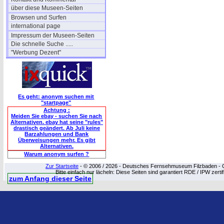
über diese Museen-Seiten
Browsen und Surfen
international page
Impressum der Museen-Seiten
Die schnelle Suche .....
"Werbung Dezent"
Es geht: anonym suchen mit
"startpage"
Achtung :
Meiden Sie ebay - suchen Sie nach
Alternativen. ebay hat seine "rules"
drastisch geändert. Ab Juli keine
Barzahlungen und Bank
Überweisungen mehr. Es gibt
Alternativen.
Warum anonym surfen ?
Zur Startseite
- © 2006 / 2026 - Deutsches Fernsehmuseum Filzbaden - Cop
Bitte einfach nur lächeln: Diese Seiten sind garantiert RDE / IPW zert
zum Anfang dieser Seite