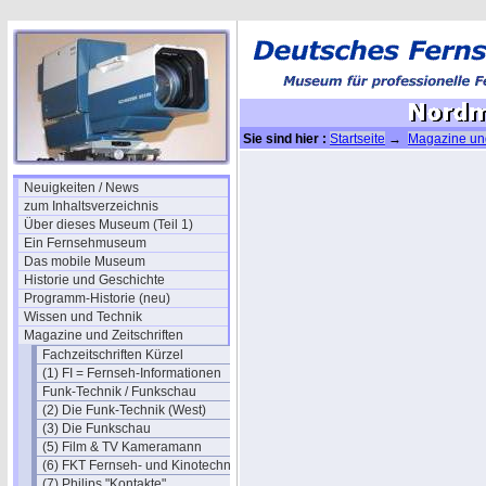
Sie sind hier :
Startseite
→
Magazine und
Werbung in den RTMs
→ Nordmende
Neuigkeiten / News
zum Inhaltsverzeichnis
Über dieses Museum (Teil 1)
Ein Fernsehmuseum
Das mobile Museum
Historie und Geschichte
Programm-Historie (neu)
Wissen und Technik
Magazine und Zeitschriften
Fachzeitschriften Kürzel
(1) FI = Fernseh-Informationen
Funk-Technik / Funkschau
(2) Die Funk-Technik (West)
(3) Die Funkschau
(5) Film & TV Kameramann
(6) FKT Fernseh- und Kinotechnik
(7) Philips "Kontakte"