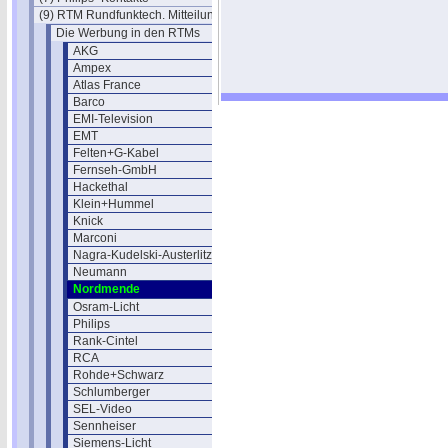
(9) RTM Rundfunktech. Mitteilungen
Die Werbung in den RTMs
AKG
Ampex
Atlas France
Barco
EMI-Television
EMT
Felten+G-Kabel
Fernseh-GmbH
Hackethal
Klein+Hummel
Knick
Marconi
Nagra-Kudelski-Austerlitz
Neumann
Nordmende
Osram-Licht
Philips
Rank-Cintel
RCA
Rohde+Schwarz
Schlumberger
SEL-Video
Sennheiser
Siemens-Licht