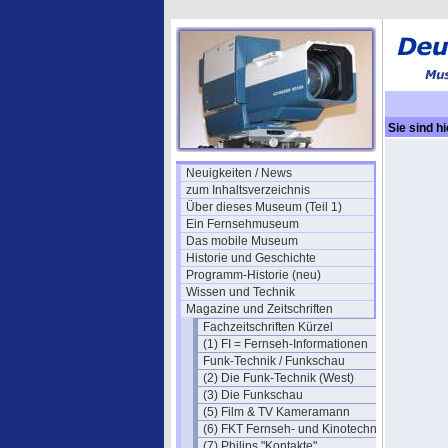
Sie sind hi
Werbung i
Neuigkeiten / News
zum Inhaltsverzeichnis
Über dieses Museum (Teil 1)
Ein Fernsehmuseum
Das mobile Museum
Historie und Geschichte
Programm-Historie (neu)
Wissen und Technik
Magazine und Zeitschriften
Fachzeitschriften Kürzel
(1) FI = Fernseh-Informationen
Funk-Technik / Funkschau
(2) Die Funk-Technik (West)
(3) Die Funkschau
(5) Film & TV Kameramann
(6) FKT Fernseh- und Kinotechnik
(7) Philips "Kontakte"