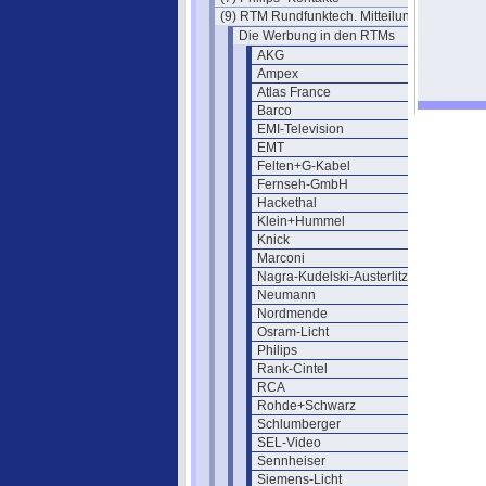
(9) RTM Rundfunktech. Mitteilungen
Die Werbung in den RTMs
AKG
Ampex
Atlas France
Barco
EMI-Television
EMT
Felten+G-Kabel
Fernseh-GmbH
Hackethal
Klein+Hummel
Knick
Marconi
Nagra-Kudelski-Austerlitz
Neumann
Nordmende
Osram-Licht
Philips
Rank-Cintel
RCA
Rohde+Schwarz
Schlumberger
SEL-Video
Sennheiser
Siemens-Licht