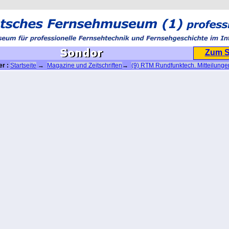
Zum 
er :
Startseite
→
Magazine und Zeitschriften
→
(9) RTM Rundfunktech. Mitteilunge
n den RTMs
→ Sondor