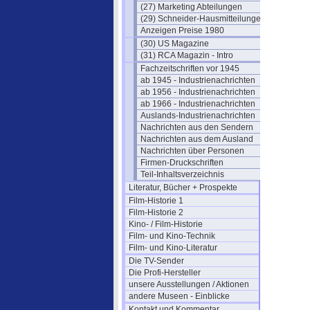
(27) Marketing Abteilungen
(29) Schneider-Hausmitteilungen
Anzeigen Preise 1980
(30) US Magazine
(31) RCA Magazin - Intro
Fachzeitschriften vor 1945
ab 1945 - Industrienachrichten
ab 1956 - Industrienachrichten
ab 1966 - Industrienachrichten
Auslands-Industrienachrichten
Nachrichten aus den Sendern
Nachrichten aus dem Ausland
Nachrichten über Personen
Firmen-Druckschriften
Teil-Inhaltsverzeichnis
Literatur, Bücher + Prospekte
Film-Historie 1
Film-Historie 2
Kino- / Film-Historie
Film- und Kino-Technik
Film- und Kino-Literatur
Die TV-Sender
Die Profi-Hersteller
unsere Ausstellungen / Aktionen
andere Museen - Einblicke
Kontakt und Kommentar