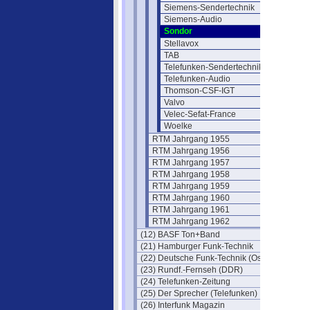
Siemens-Sendertechnik
Siemens-Audio
Sondor
Stellavox
TAB
Telefunken-Sendertechnik
Telefunken-Audio
Thomson-CSF-IGT
Valvo
Velec-Sefat-France
Woelke
RTM Jahrgang 1955
RTM Jahrgang 1956
RTM Jahrgang 1957
RTM Jahrgang 1958
RTM Jahrgang 1959
RTM Jahrgang 1960
RTM Jahrgang 1961
RTM Jahrgang 1962
(12) BASF Ton+Band
(21) Hamburger Funk-Technik
(22) Deutsche Funk-Technik (Ost)
(23) Rundf.-Fernseh (DDR)
(24) Telefunken-Zeitung
(25) Der Sprecher (Telefunken)
(26) Interfunk Magazin