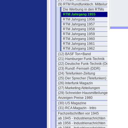
(9) RTM Rundfunktech. Mitteilungen
Die Werbung in den RTMs
RTM Jahrgang 1955
RTM Jahrgang 1956
RTM Jahrgang 1957
RTM Jahrgang 1958
RTM Jahrgang 1959
RTM Jahrgang 1960
RTM Jahrgang 1961
RTM Jahrgang 1962
(12) BASF Ton+Band
(21) Hamburger Funk-Technik
(22) Deutsche Funk-Technik (Ost)
(23) Rundf.-Fernseh (DDR)
(24) Telefunken-Zeitung
(25) Der Sprecher (Telefunken)
(26) Interfunk Magazin
(27) Marketing Abteilungen
(29) Schneider-Hausmitteilungen
Anzeigen Preise 1980
(30) US Magazine
(31) RCA Magazin - Intro
Fachzeitschriften vor 1945
ab 1945 - Industrienachrichten
ab 1956 - Industrienachrichten