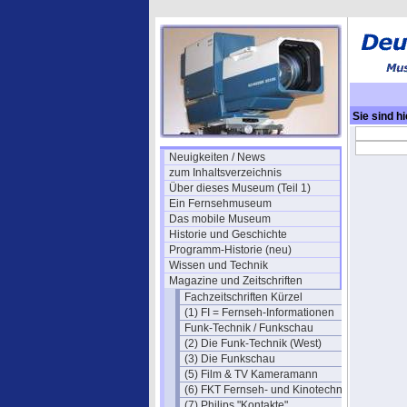
Sie sind hi
Jahrgang 
Neuigkeiten / News
zum Inhaltsverzeichnis
Über dieses Museum (Teil 1)
Ein Fernsehmuseum
Das mobile Museum
Historie und Geschichte
Programm-Historie (neu)
Wissen und Technik
Magazine und Zeitschriften
Fachzeitschriften Kürzel
(1) FI = Fernseh-Informationen
Funk-Technik / Funkschau
(2) Die Funk-Technik (West)
(3) Die Funkschau
(5) Film & TV Kameramann
(6) FKT Fernseh- und Kinotechnik
(7) Philips "Kontakte"