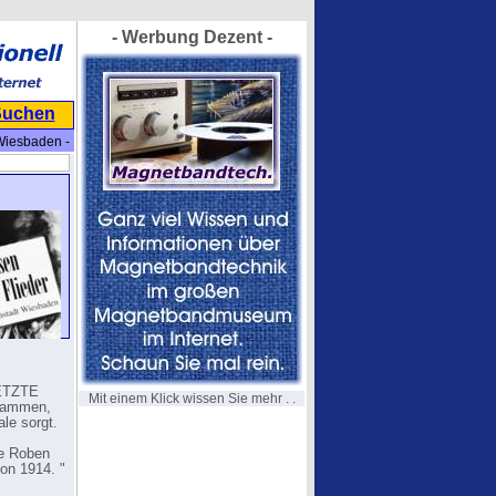
- Werbung Dezent -
Suchen
Wiesbaden -
LETZTE
Mit einem Klick wissen Sie mehr . .
usammen,
le sorgt.
ie Roben
von 1914. "