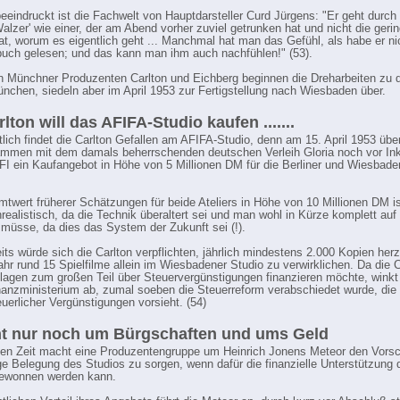
eeindruckt ist die Fachwelt von Hauptdarsteller Curd Jürgens: "Er geht durch
Walzer' wie einer, der am Abend vorher zuviel getrunken hat und nicht die geri
t, worum es eigentlich geht ... Manchmal hat man das Gefühl, als habe er ni
uch gelesen; und das kann man ihm auch nachfühlen!" (53).
n Münchner Produzenten Carlton und Eichberg beginnen die Dreharbeiten zu
ünchen, siedeln aber im April 1953 zur Fertigstellung nach Wiesbaden über.
lton will das AFIFA-Studio kaufen .......
tlich findet die Carlton Gefallen am AFIFA-Studio, denn am 15. April 1953 über
men mit dem damals beherrschenden deutschen Verleih Gloria noch vor Inkr
FI ein Kaufangebot in Höhe von 5 Millionen DM für die Berliner und Wiesbade
twert früherer Schätzungen für beide Ateliers in Höhe von 10 Millionen DM is
nrealistisch, da die Technik überaltert sei und man wohl in Kürze komplett auf
müsse, da dies das System der Zukunft sei (!).
its würde sich die Carlton verpflichten, jährlich mindestens 2.000 Kopien herz
ahr rund 15 Spielfilme allein im Wiesbadener Studio zu verwirklichen. Da die C
agen zum großen Teil über Steuervergünstigungen finanzieren möchte, winkt
anzministerium ab, zumal soeben die Steuerreform verabschiedet wurde, die
uerlicher Vergünstigungen vorsieht. (54)
t nur noch um Bürgschaften und ums Geld
hen Zeit macht eine Produzentengruppe um Heinrich Jonens Meteor den Vorsch
ge Belegung des Studios zu sorgen, wenn dafür die finanzielle Unterstützung
ewonnen werden kann.