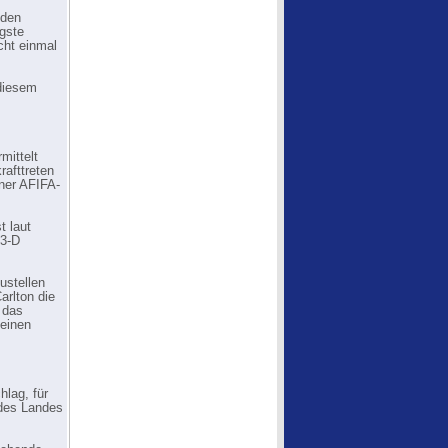
 den
ngste
cht einmal
 diesem
mittelt
afttreten
ner AFIFA-
t laut
 3-D
ustellen
arlton die
 das
 einen
lag, für
 des Landes