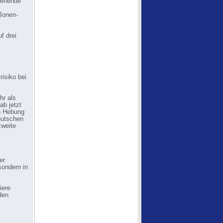
stehende
Jonen-
f drei
isiko bei
hr als
ab jetzt
ch Hebung
eutschen
zweite
er
sondern in
iere
den