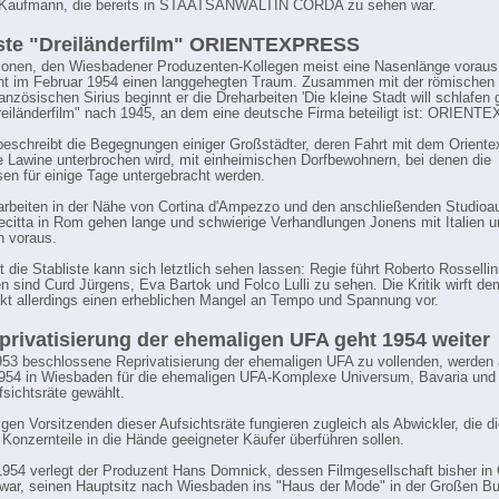
e Kaufmann, die bereits in STAATSANWÄLTIN CORDA zu sehen war.
ste "Dreiländerfilm" ORIENTEXPRESS
Jonen, den Wiesbadener Produzenten-Kollegen meist eine Nasenlänge voraus
cht im Februar 1954 einen langgehegten Traum. Zusammen mit der römischen
ranzösischen Sirius beginnt er die Dreharbeiten 'Die kleine Stadt will schlafe
reiländerfilm" nach 1945, an dem eine deutsche Firma beteiligt ist: ORIEN
beschreibt die Begegnungen einiger Großstädter, deren Fahrt mit dem Oriente
e Lawine unterbrochen wird, mit einheimischen Dorfbewohnern, bei denen die
en für einige Tage untergebracht werden.
rbeiten in der Nähe von Cortina d'Ampezzo und den anschließenden Studio
necitta in Rom gehen lange und schwierige Verhandlungen Jonens mit Italien 
h voraus.
 die Stabliste kann sich letztlich sehen lassen: Regie führt Roberto Rossellini
en sind Curd Jürgens, Eva Bartok und Folco Lulli zu sehen. Die Kritik wirft de
kt allerdings einen erheblichen Mangel an Tempo und Spannung vor.
privatisierung der ehemaligen UFA geht 1954 weiter
53 beschlossene Reprivatisierung der ehemaligen UFA zu vollenden, werden
1954 in Wiesbaden für die ehemaligen UFA-Komplexe Universum, Bavaria un
fsichtsräte gewählt.
igen Vorsitzenden dieser Aufsichtsräte fungieren zugleich als Abwickler, die d
 Konzernteile in die Hände geeigneter Käufer überführen sollen.
954 verlegt der Produzent Hans Domnick, dessen Filmgesellschaft bisher in 
war, seinen Hauptsitz nach Wiesbaden ins "Haus der Mode" in der Großen Bu