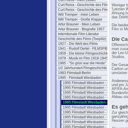
Curt Riess - mein Leben
Curt Reiss - Geschichte des Films I
Weniger b
'Letzten 
Curt Reiss - Geschichte des Films II
Ahnung ha
Will Tremper - mein Leben
das Drehb
Will Tremper - Große Klappe
Artur Brauner - Mein Leben
Die beide
Artur Brauner - Biografie 1957
Film in M
.
Interntionale Film-Literatur
Die Car
Geschichte des Films (Toeplitz)
1927 - Die Welt des Films
Offensich
1941 - Rudolf Oertel - FILMSPIEGEL
man zusam
der Lex-U
1959 - Die kleine Filmgeschichte
Studios.
1978 - Musik im Film 1918-1945
1985 - "So grün war die Heide"
Der Gesam
1/2 Jahrhundert Filmgeschichte
Carlton u
1983 Filmstadt Berlin
umrüsten 
1995 - Filmstadt Wiesbaden
Andererse
1995 Filmstadt Wiesbaden - 01
und pro J
1995 Filmstadt Wiesbaden - 02
AFIFA-Anl
1995 Filmstadt Wiesbaden - 03
Bundesfin
Abbau ste
1995 Filmstadt Wiesbaden - 04
.
1995 Filmstadt Wiesbaden - 05
Es geh
1995 Filmstadt Wiesbaden - 06
1995 Filmstadt Wiesbaden - 07
Zur gleic
ganzjähri
1995 Filmstadt Wiesbaden - 08
Hessen g
1995 Filmstadt Wiesbaden - 09
1995 Filmstadt Wiesbaden - 10