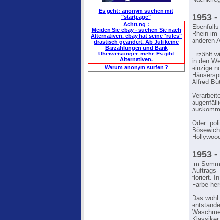
Nachkrieg
.
Es geht: anonym suchen mit
1953 
"startpage"
Achtung :
Ebenfalls
Meiden Sie ebay - suchen Sie nach
Rhein im
Alternativen. ebay hat seine "rules"
anderen A
drastisch geändert. Ab Juli keine
Barzahlungen und Bank
Überweisungen mehr. Es gibt
Erzählt w
Alternativen.
in den We
Warum anonym surfen ?
einzige n
Häuserspr
Alfred B
Verarbeit
augenfäll
auskommt,
Oder: pol
Bösewicht
Hollywood
.
1953 -
Im Sommer
Auftrags-
floriert. 
Farbe her
Das wohl 
entstand
Waschmeth
Klassiker 