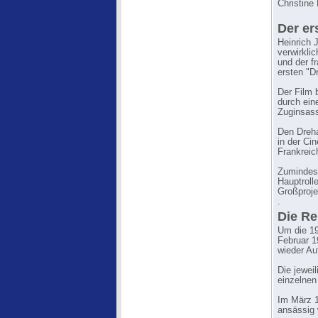
Christin
Der er
Heinrich 
verwirkli
und der f
ersten "D
Der Film 
durch ein
Zuginsass
Den Dreha
in der Ci
Frankreic
Zumindest
Hauptroll
Großproje
.
Die Re
Um die 19
Februar 
wieder Au
Die jeweil
einzelnen
Im März 1
ansässig 