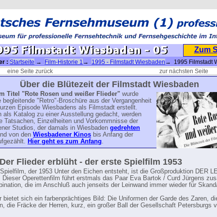
Zum 
er :
Startseite
→
Film-Historie 1
→
1995 - Filmstadt Wiesbaden
→ 1995 Filmstadt 
eine Seite zurück
zur nächsten Seite
Über die Blütezeit der Filmstadt Wiesbaden
m Titel
"Rote Rosen und weißer Flieder"
wurde
e begleitende "Retro"-Broschüre aus der Vergangenheit
urzen Episode Wiesbadens als Filmstadt erstellt.
h als Katalog zu einer Ausstellung gedacht, werden
le Tatsachen, Einzelheiten und Vorkommnisse der
ner Studios, der damals in Wiesbaden
gedrehten
nd von den
Wiesbadener Kinos
bis Anfang der
ufgezählt.
Hier geht es zum Anfang
.
 Der Flieder erblüht - der erste Spielfilm 1953
 Spielfilm, der 1953 Unter den Eichen entsteht, ist die Großproduktion DER 
ieser Operettenfilm führt erstmals das Paar Eva Bartok / Curd Jürgens z
ination, die im Anschluß auch jenseits der Leinwand immer wieder für Skanda
er bietet sich ein farbenprächtiges Bild: Die Uniformen der Garde des Zaren, d
, die Fräcke der Herren, kurz, ein großer Ball der Gesellschaft Petersburgs 