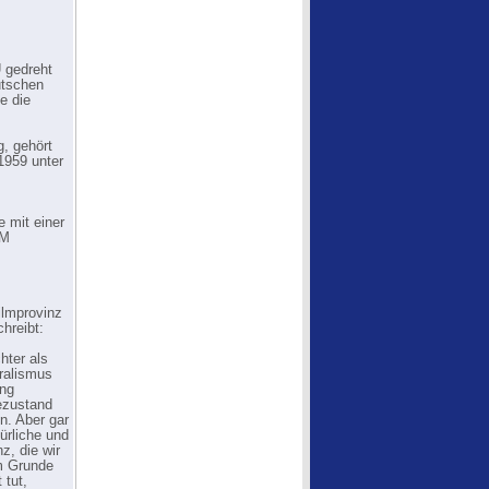
 gedreht
utschen
e die
g, gehört
1959 unter
 mit einer
DM
ilmprovinz
hreibt:
hter als
ralismus
ung
ezustand
n. Aber gar
ürliche und
z, die wir
im Grunde
 tut,