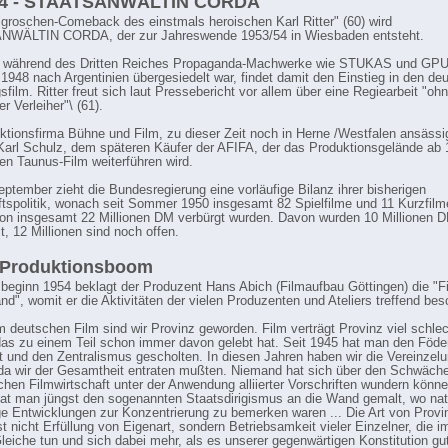
54 - STAATSANWÄLTIN CORDA
groschen-Comeback des einstmals heroischen Karl Ritter" (60) wird
WÄLTIN CORDA, der zur Jahreswende 1953/54 in Wiesbaden entsteht.
der während des Dritten Reiches Propaganda-Machwerke wie STUKAS und GPU
 1948 nach Argentinien übergesiedelt war, findet damit den Einstieg in den de
film. Ritter freut sich laut Pressebericht vor allem über eine Regiearbeit "ohn
er Verleiher"\ (61).
ktionsfirma Bühne und Film, zu dieser Zeit noch in Herne /Westfalen ansässi
Karl Schulz, dem späteren Käufer der AFIFA, der das Produktionsgelände ab 
 Taunus-Film weiterführen wird.
ptember zieht die Bundesregierung eine vorläufige Bilanz ihrer bisherigen
tspolitik, wonach seit Sommer 1950 insgesamt 82 Spielfilme und 11 Kurzfilme
n insgesamt 22 Millionen DM verbürgt wurden. Davon wurden 10 Millionen 
t, 12 Millionen sind noch offen.
- Produktionsboom
beginn 1954 beklagt der Produzent Hans Abich (Filmaufbau Göttingen) die "F
nd", womit er die Aktivitäten der vielen Produzenten und Ateliers treffend besc
im deutschen Film sind wir Provinz geworden. Film verträgt Provinz viel schlec
das zu einem Teil schon immer davon gelebt hat. Seit 1945 hat man den Föde
t und den Zentralismus gescholten. In diesen Jahren haben wir die Vereinzel
 da wir der Gesamtheit entraten mußten. Niemand hat sich über den Schwäch
chen Filmwirtschaft unter der Anwendung alliierter Vorschriften wundern könne
 hat man jüngst den sogenannten Staatsdirigismus an die Wand gemalt, wo nat
e Entwicklungen zur Konzentrierung zu bemerken waren ... Die Art von Provin
st nicht Erfüllung von Eigenart, sondern Betriebsamkeit vieler Einzelner, die 
Gleiche tun und sich dabei mehr, als es unserer gegenwärtigen Konstitution gut