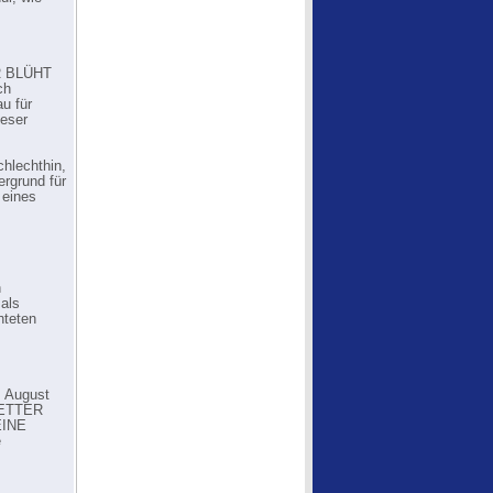
R BLÜHT
ch
u für
ieser
hlechthin,
rgrund für
 eines
n
als
hteten
m August
 VETTER
EINE
e