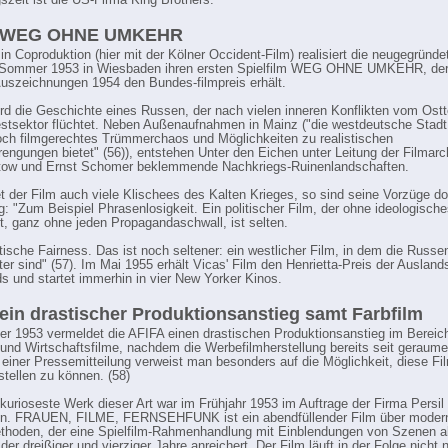
szeit ist die US-Firma King Brothers.
- WEG OHNE UMKEHR
 in Coproduktion (hier mit der Kölner Occident-Film) realisiert die neugegründe
 Sommer 1953 in Wiesbaden ihren ersten Spielfilm WEG OHNE UMKEHR, de
uszeichnungen 1954 den Bundes-filmpreis erhält.
ird die Geschichte eines Russen, der nach vielen inneren Konflikten vom Ostte
stsektor flüchtet. Neben Außenaufnahmen in Mainz ("die westdeutsche Stadt,
och filmgerechtes Trümmerchaos und Möglichkeiten zu realistischen
engungen bietet" (56)), entstehen Unter den Eichen unter Leitung der Filmarc
ütow und Ernst Schomer beklemmende Nachkriegs-Ruinenlandschaften.
et der Film auch viele Klischees des Kalten Krieges, so sind seine Vorzüge d
ig: "Zum Beispiel Phrasenlosigkeit. Ein politischer Film, der ohne ideologische
 ganz ohne jeden Propagandaschwall, ist selten.
itische Fairness. Das ist noch seltener: ein westlicher Film, in dem die Russe
er sind" (57). Im Mai 1955 erhält Vicas' Film den Henrietta-Preis der Auslands
s und startet immerhin in vier New Yorker Kinos.
 ein drastischer Produktionsanstieg samt Farbfilm
 1953 vermeldet die AFIFA einen drastischen Produktionsanstieg im Bereic
 und Wirtschaftsfilme, nachdem die Werbefilmherstellung bereits seit geraume
In einer Pressemitteilung verweist man besonders auf die Möglichkeit, diese Fi
stellen zu können. (58)
kurioseste Werk dieser Art war im Frühjahr 1953 im Auftrage der Firma Persil
en. FRAUEN, FILME, FERNSEHFUNK ist ein abendfüllender Film über moder
oden, der eine Spielfilm-Rahmenhandlung mit Einblendungen von Szenen al
der dreißiger und vierziger Jahre anreichert. Der Film läuft in der Folge nicht n