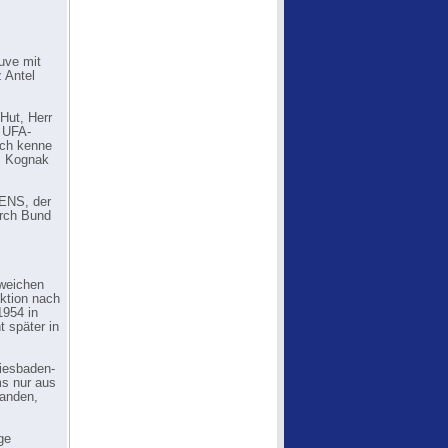
uve mit
 Antel
Hut, Herr
e UFA-
 ich kenne
em Kognak
ENS, der
rch Bund
sweichen
tion nach
1954 in
 später in
iesbaden-
ms nur aus
tanden,
ge