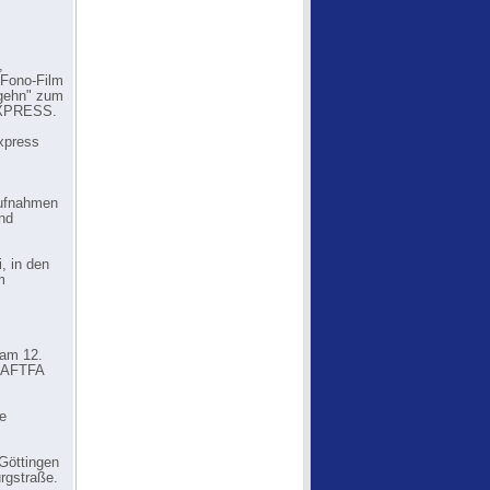
,
 Fono-Film
n gehn" zum
TEXPRESS.
xpress
aufnahmen
und
, in den
m
 am 12.
d AFTFA
ie
Göttingen
rgstraße.