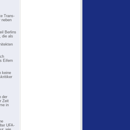
te Trans-
r neben
il Berlins
 die als
hitekten
och
s Eifern
n keine
kritiker
h der
r Zeit
lme in
ne
ter UFA-
ur, wie