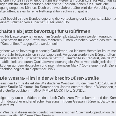
tlichen Vorteil ihres Angebots führt die Meteor an, durch kurz vor Abschluß 
ngen mit Italien über deutsch-italienische Coproduktionen für zusätzliche
egung sorgen zu können. Doch erst zwei Jahre später wird der Vorschlag der 
fgegriffen, als es für eine Rettungsaktion schon zu spät ist.
953 beschließt die Bundesregierung die Fortsetzung der Bürgschaftsaktion au
 einem Volumen von zunächst 60 Millionen DM.
haften ab jetzt bevorzugt für Großfirmen
ird für Einzelprojekte nur noch im Sonderfall, stattdessen werden vorrangig
gschaften für eine Staffel von mehreren Filmen vergeben, womit das Verlustr
 "Kassenflops" abgepuffert werden soll.
gehensweise bevorzugt eindeutig Großfirmen, da kleinere Hersteller kaum me
m pro Jahr fertigzustellen in der Lage sind. Vergeben werden die Bürgschaften 
eugegründeten Bürgschaftsgesellschaft für Filmkredite in Frankfurt, die "dur
chaftlichkeit und durch Qualitätsverbesserung die Wettbewerbsfähigkeit der d
ktionen auf dem deutschen und internationalen Markt" (55) steigern soll. Die 
tsaktion beginnt im September 1953.
 Die Westra-Film in der Albrecht-Dürer-Straße
 einzigen Film realisiert die Wiesbadener Westra-Film, die ihren Sitz 1953 in d
Dürer-Straße 37 nimmt. Im Sommer des Jahres entsteht nicht in Wiesbaden, 
die Großproduktion ... UND IMMER LOCKT DIE SÜNDE.
elige story um ein Mädchen, das durch Zufall zum Zirkus kommt und dort Karr
rd in deutscher und englischer Fassung mit dem Gespann Jürgens/Bartok in 
n verfilmt.
er Westra in dieser ersten deutsch-amerikanischen Spielfilm-Coproduktion der