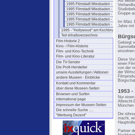
Als wesen
1995 Filmstadt Wiesbaden - 11
Verhandlu
1995 Filmstadt Wiesbaden - 12
Studiobel
Gruppe au
1995 Filmstadt Wiesbaden - 13
1995 Filmstadt Wiesbaden - 14
Im März 1
1995 Filmstadt Wiesbaden - 15
Jahre mit
1995 - "Hollywood" am Kochbrunnen
.
Teil-Inhaltsverzeichnis
Bürgsc
Film-Historie 2
Gebürgt w
Kino- / Film-Historie
Sammelbür
einzelnen
Film- und Kino-Technik
Film- und Kino-Literatur
Diese Vor
Die TV-Sender
einen Fil
Die Profi-Hersteller
von der n
der Wirts
unsere Ausstellungen / Aktionen
Filmprodu
andere Museen - Einblicke
Bürgschaf
Kontakt und Kommentar
über diese Museen-Seiten
1953 -
Browsen und Surfen
Nur einen
international page
Albrecht-
Impressum der Museen-Seiten
München 
Die schnelle Suche .....
Die rührs
"Werbung Dezent"
macht, wi
Hauptrolle
Partner d