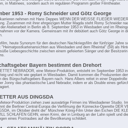
n, in Matinees, sondern auch im regulären Programm großer Filmtheater.
mber 1953 - Romy Schneider und Götz George
tkarrieren nehmen mit Hans Deppes WENN DER WEISSE FLIEDER WIEDE
ang. Zusammen mit ihrer ehrgeizigen Mutter Magda steht Romy Schneider na
der Atelierarbeit in Berlin ab 8. September 1953 in Wiesbaden und im Rheinga
ahmen vor der Kamera. Gemeinsam mit ihr debütiert auch Götz George in d
n.
film, heute Synonym für den deutschen Nachkriegsfilm der fünfziger Jahre sc
 "Heimatpostkartenansichten aus Wiesbaden und dem Rheintal" (59) als Hinte
ersüße Liebesgeschichte zwischen einem gefeierten Sänger und der Besitzerin
ns.
haftsgeber Bayern bestimmt den Drehort
TTET NEBRADOR, eine Meteor-Produktion, entsteht im September 1953 in
teig und nicht wie geplant in Wiesbaden. Damit kommen die Produzenten de
des Bürgschaftsgebers Bayern nach. Hans Albers rettet in einer Doppelrolle 
ter Jonny das phantastische Land Nebrador, indem er als Double eines gefürc
agiert.
ETTER AUS DINGSDA
 Meteor-Produktion ziehen zwei auswärtige Firmen ins Wiesbadener Studio. I
nnt die Berliner Central-Europa die Verfilmung der Künnecke-Operette DER
SDA, im Oktober dreht die" Münchner König-Film Unter den Eichen DIE KL
L SCHLAFEN GEHN, einen Krimi, der in Limburg an der Lahn spielt und di
gen eines Postraubes auf die Bevölkerung schildert.