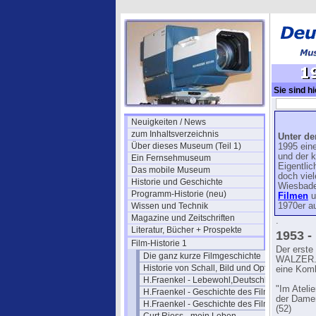
Sie sind hi
05
Neuigkeiten / News
zum Inhaltsverzeichnis
Unter de
Über dieses Museum (Teil 1)
1995 ein
und der k
Ein Fernsehmuseum
Eigentlic
Das mobile Museum
doch vie
Historie und Geschichte
Wiesbade
Programm-Historie (neu)
Filmen
u
Wissen und Technik
1970er a
Magazine und Zeitschriften
.
Literatur, Bücher + Prospekte
1953 -
Film-Historie 1
Der erste
Die ganz kurze Filmgeschichte
WALZER. D
Historie von Schall, Bild und Optik
eine Komb
H.Fraenkel - Lebewohl,Deutschland
"Im Ateli
H.Fraenkel - Geschichte des Films 1
der Damen
H.Fraenkel - Geschichte des Films 2
(52)