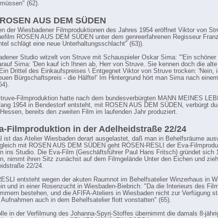
müssen" (62).
- ROSEN AUS DEM SÜDEN
n der Wiesbadener Filmproduktionen des Jahres 1954 eröffnet Viktor von Str
efilm ROSEN AUS DEM SÜDEN unter dem genreerfahrenen Regisseur Franz
ntel schlägt eine neue Unterhaltungsschlacht" (63)).
dener Studio witzelt von Struve mit Schauspieler Oskar Sima: "'Ein schöner 
arauf Sima: 'Den kauf ich Ihnen ab, Herr von Struve. Sie kennen doch die alt
 Ein Drittel des Einkaufspreises \ Entgegnet Viktor von Struve trocken: 'Nein,
euen Bürgschaftspreis - die Hälfte!' Im Hintergrund hört man Sima nach ein
64).
Struve-Filmproduktion hatte nach dem bundesverbürgten MANN MEINES LEB
fang 1954 in Bendestorf entsteht, mit ROSEN AUS DEM SÜDEN, verbürgt du
Hessen, bereits den zweiten Film im laufenden Jahr produziert.
a-Filmproduktion in der Adelheidstraße 22/24
l ist das Atelier Wiesbaden derart ausgelastet, daß man in Behelfsräume au
tgleich mit ROSEN AUS DEM SÜDEN geht ROSEN-RESLI der Eva-Filmproduk
 ins Studio. Die Eva-Film (Geschäftsführer Paul Hans Fritsch) gründet sich 
, nimmt ihren Sitz zunächst auf dem Filmgelände Unter den Eichen und zieht
eidstraße 22/24.
SLI entsteht wegen der akuten Raumnot im Behelfsatelier Winzerhaus in W
in und in einer Rosenzucht in Wiesbaden-Biebrich: "Da die Interieurs des Fil
immern bestehen, und die AFIFA-Ateliers in Wiesbaden nicht zur Verfügung s
 Aufnahmen auch in dem Behelfsatelier flott vonstatten" (65).
rolle in der Verfilmung des Johanna-Spyri-Stoffes übernimmt die damals 8-jähri