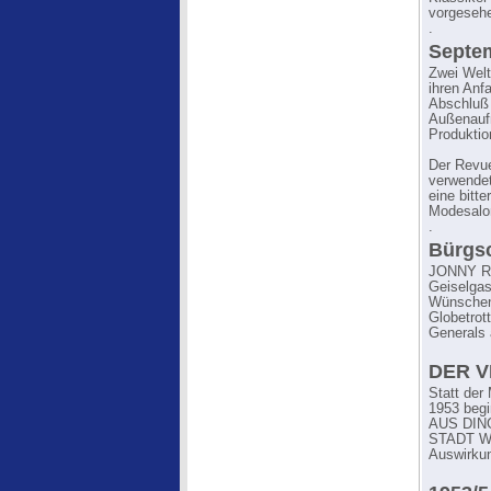
vorgesehe
.
Septe
Zwei Wel
ihren Anf
Abschluß 
Außenaufn
Produktio
Der Revue
verwendet
eine bitt
Modesalo
.
Bürgsc
JONNY RE
Geiselgas
Wünschen 
Globetrot
Generals 
DER V
Statt der
1953 begi
AUS DING
STADT WIL
Auswirkun