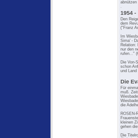
abnützen 
.
1954 
Den Reige
dem Revu
("Franz A
Im Wiesba
Sima' - D
Relation:
nur den n
rufen..." (
Die Von-
schon An
und Land 
Die Ev
Für einma
muß. Zei
Wiesbaden
Wiesbaden
die Adelh
ROSEN-RE
Frauenste
kleinen Z
gehen die
Die Titel