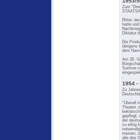
1953/
Zum "Drei
STAATSAN
Ritter, 
hatte und
Nachkriegs
Diktatur d
Die Produ
übrigens 
dem Namen
Am 30. Se
Bürgschaf
Summe vo
eingespiel
.
1954 
Zu Jahres
Deutschla
"Überall 
Theater, 
beklatsch
gepflegt,
der deuts
zu eifrig
notwendig
meinen, i
alle das 