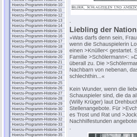
Hoerzu-Programm-Historie-10
Hoerzu-Programm-Historie-11
Hoerzu-Programm-Historie-12
.
Hoerzu-Programm-Historie-13
Hoerzu-Programm-Historie-14
Liebling der Natio
Hoerzu-Programm-Historie-15
Hoerzu-Programm-Historie-16
»Was darfs denn sein, Frau
Hoerzu-Programm-Historie-17
wenn die Schauspielerin Lo
Hoerzu-Programm-Historie-18
einen >Knüller< gestartet. S
Hoerzu-Programm-Historie-19
Familie >Schölermann<: »Da
Hoerzu-Programm-Historie-20
Hoerzu-Programm-Historie-21
überall zu. Die >Schölerman
Hoerzu-Programm-Historie-22
Nachbarn von nebenan, das 
Hoerzu-Programm-Historie-23
schlechthin...«
Hoerzu-Programm-Historie-24
Hoerzu-Programm-Historie-25
Hoerzu-Programm-Historie-26
Kein Wunder, wenn die lieb
Hoerzu-Programm-Historie-27
Schauspieler sind, die da a
Hoerzu-Programm-Historie-28
(Willy Krüger) laut Drehbuc
Hoerzu-Programm-Historie-29
Stellenangebote. Für >Evc
Hoerzu-Programm-Historie-30
es Trost und Rat und >Jock
Hoerzu-Programm-Historie-31
Hoerzu-Programm-Historie-32
Nachhilfestunden angebote
Hoerzu-Programm-Historie-33
.
Hoerzu-Programm-Historie-34
Hoerzu-Programm-Historie-35