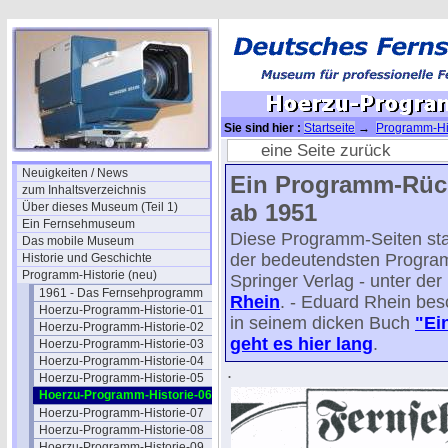
Sie sind hier :
Startseite
→
Programm-His
eine Seite zurück
Neuigkeiten / News
Ein Programm-Rück
zum Inhaltsverzeichnis
ab 1951
Über dieses Museum (Teil 1)
Ein Fernsehmuseum
Diese Programm-Seiten st
Das mobile Museum
der bedeutendsten Program
Historie und Geschichte
Programm-Historie (neu)
Springer Verlag - unter der
1961 - Das Fernsehprogramm
Rhein
. - Eduard Rhein bes
Hoerzu-Programm-Historie-01
in seinem dicken Buch
"Ei
Hoerzu-Programm-Historie-02
geht es hier lang
.
Hoerzu-Programm-Historie-03
Hoerzu-Programm-Historie-04
.
Hoerzu-Programm-Historie-05
Hoerzu-Programm-Historie-06
Hoerzu-Programm-Historie-07
Hoerzu-Programm-Historie-08
Hoerzu-Programm-Historie-09