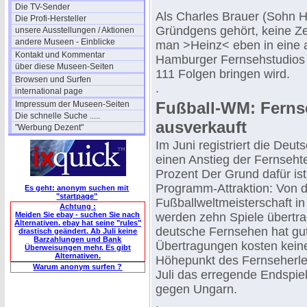
Die TV-Sender
Als Charles Brauer (Sohn 
Die Profi-Hersteller
Gründgens gehört, keine Ze
unsere Ausstellungen / Aktionen
andere Museen - Einblicke
man >Heinz< eben in eine a
Kontakt und Kommentar
Hamburger Fernsehstudios a
über diese Museen-Seiten
111 Folgen bringen wird.
Browsen und Surfen
.
international page
Fußball-WM: Ferns
Impressum der Museen-Seiten
Die schnelle Suche .....
ausverkauft
"Werbung Dezent"
Im Juni registriert die Deu
einen Anstieg der Fernseht
Prozent Der Grund dafür ist
Programm-Attraktion: Von d
Es geht: anonym suchen mit
"startpage"
Fußballweltmeisterschaft i
Achtung :
Meiden Sie ebay - suchen Sie nach
werden zehn Spiele übertr
Alternativen. ebay hat seine "rules"
deutsche Fernsehen hat gut
drastisch geändert. Ab Juli keine
Barzahlungen und Bank
Übertragungen kosten kein
Überweisungen mehr. Es gibt
Alternativen.
Höhepunkt des Fernseherle
Warum anonym surfen ?
Juli das erregende Endspie
gegen Ungarn.
.