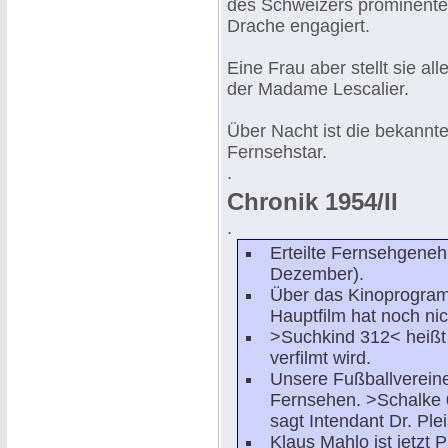
des Schweizers prominente 
Drache engagiert.
Eine Frau aber stellt sie al
der Madame Lescalier.
Über Nacht ist die bekann
Fernsehstar.
.
Chronik 1954/II
.
Erteilte Fernsehgeneh
Dezember).
Über das Kinoprogramm
Hauptfilm hat noch ni
>Suchkind 312< heiß
verfilmt wird.
Unsere Fußballverein
Fernsehen. >Schalke 0
sagt Intendant Dr. Plei
Klaus Mahlo ist jetz