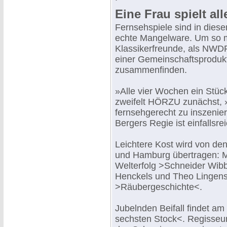
Eine Frau spielt al
Fernsehspiele sind in dies
echte Mangelware. Um so
Klassikerfreunde, als NWD
einer Gemeinschaftsproduk
zusammenfinden.
»Alle vier Wochen ein Stü
zweifelt HÖRZU zunächst, »
fernsehgerecht zu inszenie
Bergers Regie ist einfallsr
Leichtere Kost wird von de
und Hamburg übertragen: M
Welterfolg >Schneider Wibb
Henckels und Theo Lingen
>Räubergeschichte<.
Jubelnden Beifall findet am
sechsten Stock<. Regisseur