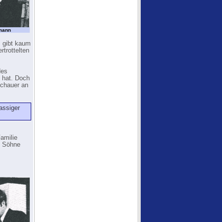
hmann
s gibt kaum
rtrottelten
des
 hat. Doch
schauer an
assiger
Familie
e Söhne