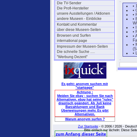
.
Die TV-Sender
• 
Die Profi-Hersteller
• 
unsere Ausstellungen / Aktionen
• 
andere Museen - Einblicke
• 
WD
Kontakt und Kommentar
• 
über diese Museen-Seiten
• 
Browsen und Surfen
• 
Fa
international page
• 
Impressum der Museen-Seiten
(S
Die schnelle Suche .....
• 
"Werbung Dezent"
.
Es geht: anonym suchen mit
"startpage"
Achtung :
Meiden Sie ebay - suchen Sie nach
Alternativen. ebay hat seine "rules"
drastisch geändert. Ab Juli keine
Barzahlungen und Bank
Überweisungen mehr. Es gibt
Alternativen.
Warum anonym surfen ?
Zur Startseite
- © 2006 / 2026 - Deutsc
Bitte einfach nur lächeln: Diese Sei
zum Anfang dieser Seite