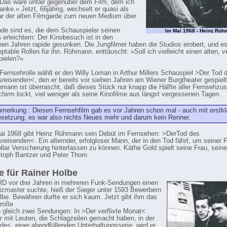
»Das wäre unfair gegenüber dem Film, dem ich
anke.« Jetzt, 66jährig, wechselt er quasi als
tar der alten Filmgarde zum neuen Medium über.
de sind es, die dem Schauspieler seinen
Im Mai 1968 - Heinz Rü
 erleichtern: Der Kinobesuch ist in den
en Jahren rapide gesunken. Die Jungfilmer haben die Studios erobert, und e
table Rollen für ihn. Rühmann. enttäuscht: »Soll ich vielleicht einen alten, ve
pielen?«
 Fernsehrolle wählt er den Willy Loman in Arthur Millers Schauspiel >Der Tod 
reisenden<, den er bereits vor sieben Jahren am Wiener Burgtheater gespielt
mann ist überrascht, daß dieses Stück nur knapp die Hälfte aller Fernsehzu
chirm lockt, viel weniger als seine Kinofilme aus längst vergessenen Tagen.
merkung : Diesen Fernsehfilm gab es vor Jahren schon mal - auch mit erstkl
setzung, es war also nichts Neues mehr und darum kein Renner.
ai 1968 gibt Heinz Rühmann sein Debüt im Fernsehen: >DerTod des
reisenden<. Ein alternder, erfolgloser Mann, der in den Tod fährt, um seiner 
llar Versicherung hinterlassen zu können. Käthe Gold spielt seine Frau, sein
stoph Bantzer und Peter Thom
 für Rainer Holbe
RD vor drei Jahren in mehreren Funk-Sendungen einen
zmaster suchte, hieß der Sieger unter 1593 Bewerbern
lbe. Bewähren durfte er sich kaum. Jetzt gibt ihm das
große
 gleich zwei Sendungen: In >Der verflixte Monat<
er mit Leuten, die Schlagzeilen gemacht haben, in der
de<, einer abendfüllenden Unterhaltungsserie, wird er