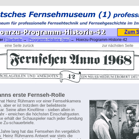
Zum 
er :
Startseite
→
Programm-Historie (neu)
→ Hoerzu-Programm-Historie-42
eine Seite zurück
zur nächsten Seite
ns erste Fernseh-Rolle
 hat Heinz Rühmann vor einer Fernsehkamera
, aber er ist trotzdem der beliebteste
r. Seine alten Kinofilme - sieben allein in
hr - erreichen die höchsten Einschaltquoten.
e erhält der Schauspieler nach jeder Sendung
te Zu-schauerbriefe.
Jahre lang hat das Fernsehen ihn vergeblich
 Heinz Rühmanns Antwort war stets die