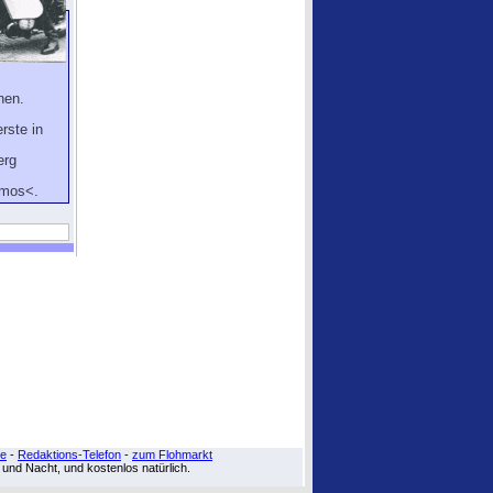
nen.
rste in
erg
smos<.
re
-
Redaktions-Telefon
-
zum Flohmarkt
g und Nacht, und kostenlos natürlich.