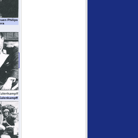
euen Philips
era
Kulenkampff