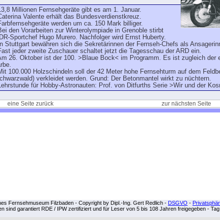
13,8 Millionen Fernsehgeräte gibt es am 1. Januar.
Caterina Valente erhält das Bundesverdienstkreuz.
Farbfernsehgeräte werden um ca. 150 Mark billiger.
Bei den Vorarbeiten zur Winterolympiade in Grenoble stirbt
R-Sportchef Hugo Murero. Nachfolger wird Ernst Huberty.
In Stuttgart bewähren sich die Sekretärinnen der Fernseh-Chefs als Ansagerin
Fast jeder zweite Zuschauer schaltet jetzt die Tagesschau der ARD ein.
Am 26. Oktober ist der 100. >Blaue Bock< im Programm. Es ist zugleich der e
rbe.
Mit 100.000 Holzschindeln soll der 42 Meter hohe Fernsehturm auf dem Feldb
chwarzwald) verkleidet werden. Grund: Der Betonmantel wirkt zu nüchtern.
Lehrstunde für Hobby-Astronauten: Prof. von Ditfurths Serie >Wir und der Ko
eine Seite zurück
zur nächsten Seite
hes Fernsehmuseum Filzbaden - Copyright by Dipl.-Ing. Gert Redlich -
DSGVO
-
Privatsphä
ten sind garantiert RDE / IPW zertifiziert und für Leser von 5 bis 108 Jahren freigegeben - Ta