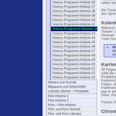
Hoerzu-Programm-Historie-36
selber ein
Hoerzu-Programm-Historie-37
Der Frankf
Hoerzu-Programm-Historie-38
den Spru
Hoerzu-Programm-Historie-39
.
Hoerzu-Programm-Historie-40
Kulenk
Hoerzu-Programm-Historie-41
Während 
Hoerzu-Programm-Historie-42
Theater. 
Hoerzu-Programm-Historie-43
General< r
Hoerzu-Programm-Historie-44
>sein Gen
Hoerzu-Programm-Historie-45
.
Hoerzu-Programm-Historie-46
A
de
Hoerzu-Programm-Historie-47
an
Hoerzu-Programm-Historie-48
.
Hoerzu-Programm-Historie-49
Karrie
Hoerzu-Programm-Historie-50
Hoerzu-Programm-Historie-51
39 Folgen
Hoerzu-Programm-Historie-52
zählt die
Produktio
Hoerzu-Programm-Historie-53
Frankreic
Wissen und Technik
Folgen, d
Magazine und Zeitschriften
Frankfurt
Literatur, Bücher + Prospekte
jagt er a
Serie >Ha
Film-Historie 1
Film-Historie 2
Polizist 
Kino- / Film-Historie
.
Film- und Kino-Technik
Chroni
Film- und Kino-Literatur