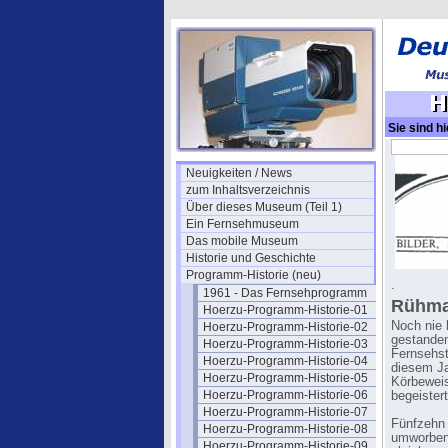
Sie sind hi
Neuigkeiten / News
zum Inhaltsverzeichnis
Über dieses Museum (Teil 1)
Ein Fernsehmuseum
Das mobile Museum
Historie und Geschichte
Programm-Historie (neu)
.
1961 - Das Fernsehprogramm
Rühman
Hoerzu-Programm-Historie-01
Noch nie
Hoerzu-Programm-Historie-02
gestanden
Hoerzu-Programm-Historie-03
Fernsehsta
Hoerzu-Programm-Historie-04
diesem Ja
Hoerzu-Programm-Historie-05
Körbeweis
Hoerzu-Programm-Historie-06
begeister
Hoerzu-Programm-Historie-07
Fünfzehn 
Hoerzu-Programm-Historie-08
umworben.
Hoerzu-Programm-Historie-09