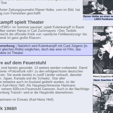
 Star.
urter Zeitungsjournalist Rainer Holbe, vorn im Bild, hat
ng zum Fernsehen geschafft
Rainer Holbe an einer n
LDK3 Farbkam
ampff spielt Theater
>EWG< im Sommer pausiert, spielt Kulenkampff in Basel
Über seinen Harras in Carl Zuckmayers >Des Teufels
eicht die offizielle Kritik von >peinliche Fehlbesetzung< bis
eral ist ganz große Klasse<.
nmerkung :
Natürlich wird Kulenkampff mit Curd Jürgens (in
r gleichen Rolle) verglichen, doch das eine ist Film, das
dere ist Theater.
re auf dem Feuerstuhl
 sind bereits gesendet, 13 weitere werden vorbereitet. Damit
 Serie >Polizeifunk ruft< zu den erfolgreichsten deutschen
nen. Sie wurde bereits in zwölf Länder verkauft, darunter
h, Japan, Kanada und die Schweiz. Star aller
Hans Joachim 
ie teilweise auch im Ausland gedreht wurden, ist der
er Karl-Heinz Heß. Als Hauptwachtmeister Hartmann
uf seinem 600ccm-Feuerstuhl Ganoven. Auch in der Nachfolge-
mburg Transit< wird er die Hauptrolle übernehmen.
Hartmann im Einsatz (Karl-Heinz Heß)
k 1968/I