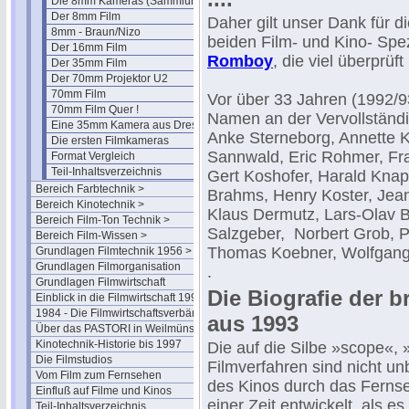
Die 8mm Kameras (Sammlung)
Der 8mm Film
Daher gilt unser Dank für d
8mm - Braun/Nizo
beiden Film- und Kino- Spe
Der 16mm Film
Romboy
, die viel überprüft
Der 35mm Film
Der 70mm Projektor U2
70mm Film
Vor über 33 Jahren (1992/9
70mm Film Quer !
Namen an der Vervollständi
Eine 35mm Kamera aus Dresden
Anke Sterneborg, Annette Ki
Die ersten Filmkameras
Sannwald, Eric Rohmer, Fran
Format Vergleich
Teil-Inhaltsverzeichnis
Gert Koshofer, Harald Knap
Bereich Farbtechnik >
Brahms, Henry Koster, Jea
Bereich Kinotechnik >
Klaus Dermutz, Lars-Olav 
Bereich Film-Ton Technik >
Salzgeber, Norbert Grob, P
Bereich Film-Wissen >
Thomas Koebner, Wolfgang
Grundlagen Filmtechnik 1956 >
Grundlagen Filmorganisation
.
Grundlagen Filmwirtschaft
Die Biografie der b
Einblick in die Filmwirtschaft 1994
1984 - Die Filmwirtschaftsverbände
aus 1993
Über das PASTORI in Weilmünster
Kinotechnik-Historie bis 1997
Die auf die Silbe »scope«,
Die Filmstudios
Filmverfahren sind nicht un
Vom Film zum Fernsehen
des Kinos durch das Fernse
Einfluß auf Filme und Kinos
einer Zeit entwickelt, als e
Teil-Inhaltsverzeichnis