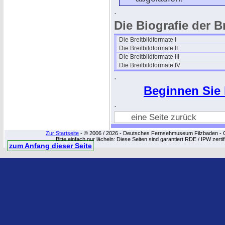
.
Die Biografie der B
Die Breitbildformate I
Die Breitbildformate II
Die Breitbildformate III
Die Breitbildformate IV
.
Beginnen Sie hi
.
eine Seite zurück
Zur Startseite
- © 2006 / 2026 - Deutsches Fernsehmuseum Filzbaden - Cop
Bitte einfach nur lächeln: Diese Seiten sind garantiert RDE / IPW zert
zum Anfang dieser Seite