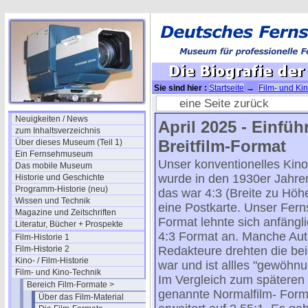
Sie sind hier :
Startseite
→
Film- und Ki
Breitbildformate
eine Seite zurück
Neuigkeiten / News
April 2025 - Einfü
zum Inhaltsverzeichnis
Breitfilm-Format
Über dieses Museum (Teil 1)
Ein Fernsehmuseum
Unser konventionelles Kino
Das mobile Museum
wurde in den 1930er Jahre
Historie und Geschichte
Programm-Historie (neu)
das war 4:3 (Breite zu Höhe
Wissen und Technik
eine Postkarte. Unser Fern
Magazine und Zeitschriften
Format lehnte sich anfängl
Literatur, Bücher + Prospekte
4:3 Format an. Manche Aut
Film-Historie 1
Film-Historie 2
Redakteure drehten die be
Kino- / Film-Historie
war und ist allles "gewöhnu
Film- und Kino-Technik
Im Vergleich zum späteren "
Bereich Film-Formate >
genannte Normalfilm- Form
Über das Film-Material