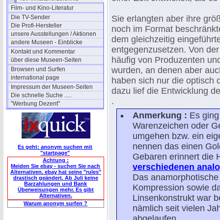
Film- und Kino-Literatur
Die TV-Sender
Sie erlangten aber ihre g
Die Profi-Hersteller
noch im Format beschränkt
unsere Ausstellungen / Aktionen
dem gleichzeitig eingeführt
andere Museen - Einblicke
entgegenzusetzen. Von der 
Kontakt und Kommentar
häufig von Produzenten und 
über diese Museen-Seiten
wurden, an denen aber auch 
Browsen und Surfen
international page
haben sich nur die optisch 
Impressum der Museen-Seiten
dazu lief die Entwicklung d
Die schnelle Suche .....
.
"Werbung Dezent"
Anmerkung :
Es ging
Warenzeichen oder G
umgehen bzw. ein eige
nennen das einen Gol
Es geht: anonym suchen mit
"startpage"
Gebaren erinnert die 
Achtung :
verschiedenen analo
Meiden Sie ebay - suchen Sie nach
Alternativen. ebay hat seine "rules"
Das anamorphotische V
drastisch geändert. Ab Juli keine
Barzahlungen und Bank
Kompression sowie das
Überweisungen mehr. Es gibt
Alternativen.
Linsenkonstrukt war be
Warum anonym surfen ?
nämlich seit vielen J
abgelaufen.