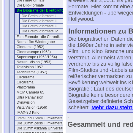
erweitert auf 2,55:1. Es gab
Die Film-Formate
Die Bild-Formate
Formate. Hier kommt eine A
Die Biografie der Breitbildformate
Entwicklungen - überwiegen
Die Breitbildformate I
Hollywood.
Die Breitbildformate II
Die Breitbildformate III
Informationen zu B
Die Breitbildformate IV
Film-Formate - die Chronik
Die biografischen Daten di
Normalfilm Wiedergabe
die 1990er Jahre in sehr vi
Cinerama (1952)
Film- und Kino-Branche u
Cinemascope (1953)
verstreut. Allermeist waren
Superscope (1953/1954)
Natural-Vision (1953)
verdrehte bis zu völlig fal
Totalvision 1957
Film-Studios und -Labels 
Technirama (1957)
reißerischer vermarkten zu
Circlorama
Bevölkerung weltweit ins Ki
Circarama
Plastorama
Biografie : Laut des deuts
MGM Camera 65
Biografie keine besondere 
Ultra Panavision
Gesetzgeber definierte Sc
Dynavision
scheitert.
Mehr dazu steh
Vista Vision (1956)
IMAX-3D Kino
.
8mm und 16mm Filmkameras
Gesammelt und red
Die 16mm Zeiss Filmkamera
Die 35mm Askania Universal
....