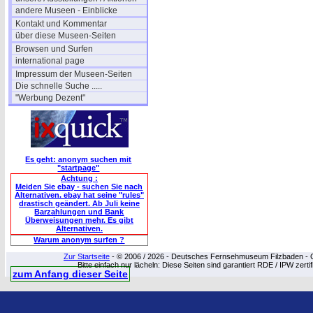
andere Museen - Einblicke
Kontakt und Kommentar
über diese Museen-Seiten
Browsen und Surfen
international page
Impressum der Museen-Seiten
Die schnelle Suche .....
"Werbung Dezent"
Es geht: anonym suchen mit
"startpage"
Achtung :
Meiden Sie ebay - suchen Sie nach
Alternativen. ebay hat seine "rules"
drastisch geändert. Ab Juli keine
Barzahlungen und Bank
Überweisungen mehr. Es gibt
Alternativen.
Warum anonym surfen ?
Zur Startseite
- © 2006 / 2026 - Deutsches Fernsehmuseum Filzbaden - Cop
Bitte einfach nur lächeln: Diese Seiten sind garantiert RDE / IPW zert
zum Anfang dieser Seite