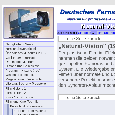
Sie sind hier :
Startseite
→
Film- und Ki
eine Seite zurück
Neuigkeiten / News
„Natural-Vision" (1
zum Inhaltsverzeichnis
Der plastische Film im Effek
Über dieses Museum (Teil 1)
Ein Fernsehmuseum
nehmen die beiden notwend
Das mobile Museum
gekoppelten Kameras und a
Historie und Geschichte
System. Die Wiedergabe erfo
Programm-Historie (neu)
Filmen über normale und übl
Wissen und Technik
versehene Projektionsmaschi
Magazine und Zeitschriften
Literatur, Bücher + Prospekte
den Synchron-Ablauf mechan
Film-Historie 1
Film-Historie 2
eine Seite zurück
Kino- / Film-Historie
Film- und Kino-Technik
Bereich Film-Formate >
Über das Film-Material