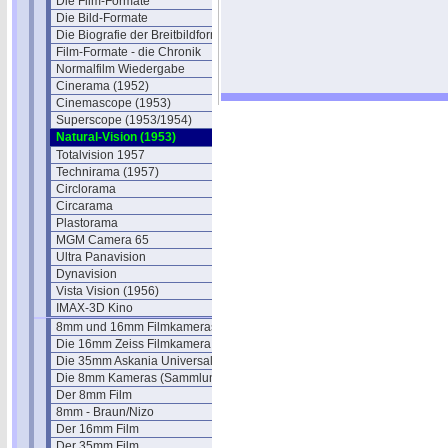
Die Film-Formate
Die Bild-Formate
Die Biografie der Breitbildformate
Film-Formate - die Chronik
Normalfilm Wiedergabe
Cinerama (1952)
Cinemascope (1953)
Superscope (1953/1954)
Natural-Vision (1953)
Totalvision 1957
Technirama (1957)
Circlorama
Circarama
Plastorama
MGM Camera 65
Ultra Panavision
Dynavision
Vista Vision (1956)
IMAX-3D Kino
8mm und 16mm Filmkameras
Die 16mm Zeiss Filmkamera
Die 35mm Askania Universal
Die 8mm Kameras (Sammlung)
Der 8mm Film
8mm - Braun/Nizo
Der 16mm Film
Der 35mm Film