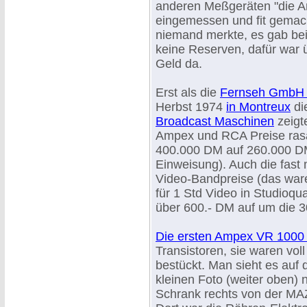
anderen Meßgeräten "die 
eingemessen und fit gemach
niemand merkte, es gab be
keine Reserven, dafür war 
Geld da.
Erst als die
Fernseh GmbH 
Herbst 1974
in Montreux
di
Broadcast Maschinen
zeigt
Ampex und RCA Preise rasa
400.000 DM auf 260.000 DM 
Einweisung). Auch die fast
Video-Bandpreise (das war
für 1 Std Video in Studioqu
über 600.- DM auf um die 3
Die ersten Ampex VR 100
Transistoren, sie waren vol
bestückt. Man sieht es auf
kleinen Foto (weiter oben) n
Schrank rechts von der MA