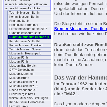
Die Profi-Hersteller
(also die wenigen Fernsehl
unsere Ausstellungen / Aktionen
eingefädelt hatten. Denn e
andere Museen - Einblicke
Technik Museum Berlin
Und der Intendant fiel aus 
Komm. Museum Berlin
Filmhaus Berlin
Die Story steht in seinem B
Filmmuseum-Romboy
Bremer Museums- Rundfun
Fernsehmuseum Berlin 2007
Rundfunkmuseum Berlin
beschreiben wir die kleine 
Rundfunkmuseum Bremen (1)
.
Kino-Museum Vollbüttel
Draußen steht zwar Run
Komm. Museum Frankfurt
dran
, doch das Fernsehen 
Technik Museum Speyer
Museum im Hessenpark
beim Rundfunk untergebrac
Museum Fürth I
macht da eine Ausnahme, 
Museum Fürth II
keine Radio-Sender.
Museum Bad Bertrich
DFTM Deidesheim
Museum Mannheim
Das war der Hamme
Museum Brunn
Museum Schleinitz (1)
Im Februar 1962 hatte der
Museum Schleinitz (2)
(blut-)ärmste Sender der
Rheda-Wiedenbrück
eine "MAZ".
Funkerberg in KWH
weitere Museen/Austellungen
Kino-Museum Helsa/Kassel
Das hypermoderne Ampex Te
Fernseh Links