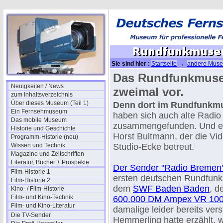
Sie sind hier :
Startseite
→
andere Musee
Das Rundfunkmuse
Neuigkeiten / News
zweimal vor.
zum Inhaltsverzeichnis
Über dieses Museum (Teil 1)
Denn dort im Rundfunk
Ein Fernsehmuseum
haben sich auch alte Radio
Das mobile Museum
zusammengefunden. Und ein
Historie und Geschichte
Horst Bultmann, der die Vi
Programm-Historie (neu)
Wissen und Technik
Studio-Ecke betreut.
Magazine und Zeitschriften
Literatur, Bücher + Prospekte
Der Sender "Radio Bremen
Film-Historie 1
ersten deutschen Rundfunk
Film-Historie 2
dem
SWF Baden Baden
, d
Kino- / Film-Historie
Film- und Kino-Technik
600.000 DM Ampex VR 10
Film- und Kino-Literatur
damalige leider bereits ver
Die TV-Sender
Hemmerling hatte erzählt, w