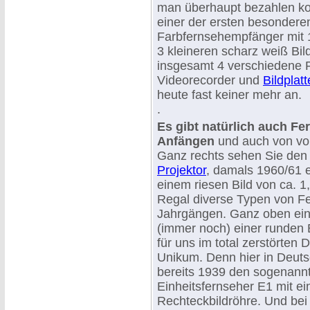
man überhaupt bezahlen ko
einer der ersten besondere
Farbfernsehempfänger mit 1
3 kleineren scharz weiß Bil
insgesamt 4 verschiedene
Videorecorder und
Bildplat
heute fast keiner mehr an.
.
Es gibt natürlich auch Fe
Anfängen
und auch von vor
Ganz rechts sehen Sie de
Projektor
, damals 1960/61 ei
einem riesen Bild von ca. 
Regal diverse Typen von Fe
Jahrgängen. Ganz oben ei
(immer noch) einer runden 
für uns im total zerstörten 
Unikum. Denn hier in Deut
bereits 1939 den sogenann
Einheitsfernseher E1 mit ei
Rechteckbildröhre. Und bei