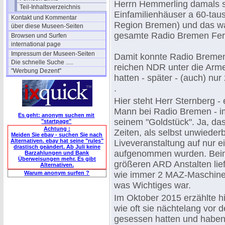
Herrn Hemmerling damals so
Teil-Inhaltsverzeichnis
Einfamilienhäuser a 60-tau
Kontakt und Kommentar
Region Bremen) und das wa
über diese Museen-Seiten
gesamte Radio Bremen Fer
Browsen und Surfen
international page
Impressum der Museen-Seiten
Damit konnte Radio Breme
Die schnelle Suche .....
reichen NDR unter die Arme
"Werbung Dezent"
hatten - später - (auch) nu
.
Hier steht Herr Sternberg -
Mann bei Radio Bremen - 
Es geht: anonym suchen mit
seinem "Goldstück". Ja, da
"startpage"
Achtung :
Zeiten, als selbst unwiederb
Meiden Sie ebay - suchen Sie nach
Alternativen. ebay hat seine "rules"
Liveveranstaltung auf nur 
drastisch geändert. Ab Juli keine
aufgenommen wurden. Bei
Barzahlungen und Bank
Überweisungen mehr. Es gibt
größeren ARD Anstalten lief
Alternativen.
Warum anonym surfen ?
wie immer 2 MAZ-Maschinen
was Wichtiges war.
Im Oktober 2015 erzählte hi
wie oft sie nächtelang vor d
gesessen hatten und haben