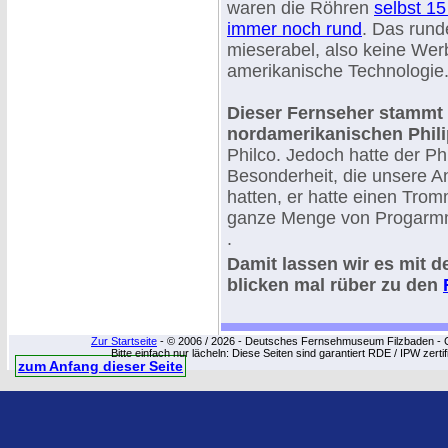
waren die Röhren
selbst 1
immer noch rund
. Das rund
mieserabel, also keine Wer
amerikanische Technologie
Dieser Fernseher stammt
nordamerikanischen Phili
Philco. Jedoch hatte der P
Besonderheit, die unsere A
hatten, er hatte einen Trom
ganze Menge von Progarm
.
Damit lassen wir es mit
blicken mal rüber zu den
Zur Startseite
- © 2006 / 2026 - Deutsches Fernsehmuseum Filzbaden - Cop
Bitte einfach nur lächeln: Diese Seiten sind garantiert RDE / IPW zert
zum Anfang dieser Seite