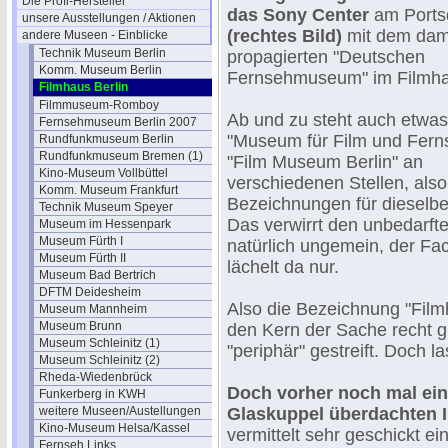
Die Profi-Hersteller
das Sony Center
am Ports
unsere Ausstellungen / Aktionen
(rechtes Bild)
mit dem dam
andere Museen - Einblicke
Technik Museum Berlin
propagierten "Deutschen
Komm. Museum Berlin
Fernsehmuseum" im Filmha
Filmhaus Berlin
Filmmuseum-Romboy
Ab und zu steht auch etwa
Fernsehmuseum Berlin 2007
"Museum für Film und Fern
Rundfunkmuseum Berlin
Rundfunkmuseum Bremen (1)
"Film Museum Berlin" an
Kino-Museum Vollbüttel
verschiedenen Stellen, als
Komm. Museum Frankfurt
Bezeichnungen für dieselbe 
Technik Museum Speyer
Das verwirrt den unbedarft
Museum im Hessenpark
Museum Fürth I
natürlich ungemein, der F
Museum Fürth II
lächelt da nur.
Museum Bad Bertrich
DFTM Deidesheim
Also die Bezeichnung "Filmha
Museum Mannheim
Museum Brunn
den Kern der Sache recht g
Museum Schleinitz (1)
"periphär" gestreift. Doch 
Museum Schleinitz (2)
Rheda-Wiedenbrück
Doch vorher noch mal eine
Funkerberg in KWH
weitere Museen/Austellungen
Glaskuppel überdachten 
Kino-Museum Helsa/Kassel
vermittelt sehr geschickt 
Fernseh Links