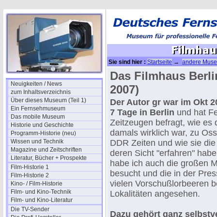
Sie sind hier :
Startseite
→
andere Musee
Das Filmhaus Berli
Neuigkeiten / News
2007)
zum Inhaltsverzeichnis
Über dieses Museum (Teil 1)
Der Autor gr war im Okt 
Ein Fernsehmuseum
7 Tage in Berlin
und hat F
Das mobile Museum
Zeitzeugen befragt, wie es
Historie und Geschichte
damals wirklich war, zu Oss
Programm-Historie (neu)
Wissen und Technik
DDR Zeiten und wie sie di
Magazine und Zeitschriften
deren Sicht "erfahren" habe
Literatur, Bücher + Prospekte
habe ich auch die großen 
Film-Historie 1
besucht und die in der Pres
Film-Historie 2
vielen Vorschußlorbeeren 
Kino- / Film-Historie
Film- und Kino-Technik
Lokalitäten angesehen.
Film- und Kino-Literatur
Die TV-Sender
Dazu gehört ganz selbstv