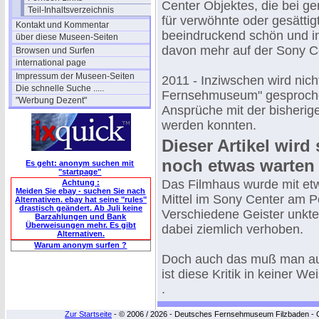
Center Objektes, die bei ge
Teil-Inhaltsverzeichnis
für verwöhnte oder gesätti
Kontakt und Kommentar
beeindruckend schön und in
über diese Museen-Seiten
davon mehr auf der Sony C
Browsen und Surfen
international page
Impressum der Museen-Seiten
2011 - Inziwschen wird nic
Die schnelle Suche .....
Fernsehmuseum" gesprochen
"Werbung Dezent"
Ansprüche mit der bisherige
werden konnten.
Dieser Artikel wir
noch etwas warten
Es geht: anonym suchen mit
"startpage"
Das Filmhaus wurde mit etwa
Achtung :
Meiden Sie ebay - suchen Sie nach
Mittel im Sony Center am P
Alternativen. ebay hat seine "rules"
drastisch geändert. Ab Juli keine
Verschiedene Geister unkte
Barzahlungen und Bank
Überweisungen mehr. Es gibt
dabei ziemlich verhoben.
Alternativen.
Warum anonym surfen ?
Doch auch das muß man aus
ist diese Kritik in keiner We
.
Zur Startseite
- © 2006 / 2026 - Deutsches Fernsehmuseum Filzbaden - Cop