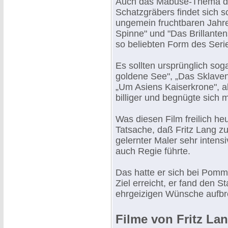
Auch das Mabuse-Thema d
Schatzgräbers findet sich s
ungemein fruchtbaren Jahre
Spinne" und "Das Brillanten
so beliebten Form des Serie
Es sollten ursprünglich sog
goldene See", „Das Sklaven
„Um Asiens Kaiserkrone", a
billiger und begnügte sich m
Was diesen Film freilich he
Tatsache, daß Fritz Lang zu
gelernter Maler sehr intens
auch Regie führte.
Das hatte er sich bei Pomm
Ziel erreicht, er fand den S
ehrgeizigen Wünsche aufbr
Filme von Fritz La