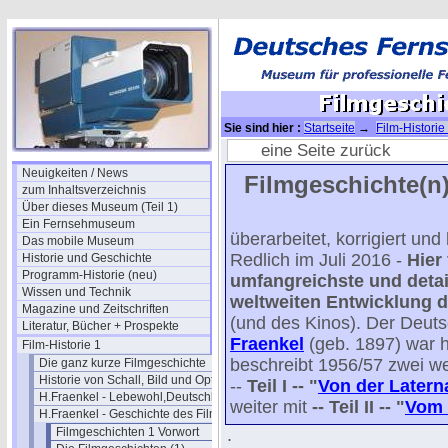
Sie sind hier :
Startseite
→
Film-Historie
(1)
→ Filmgeschichte I / 10
eine Seite zurück
Neuigkeiten / News
Filmgeschichte(n)
zum Inhaltsverzeichnis
Über dieses Museum (Teil 1)
Ein Fernsehmuseum
überarbeitet, korrigiert un
Das mobile Museum
Redlich im Juli 2016 -
Hier
Historie und Geschichte
Programm-Historie (neu)
umfangreichste und detail
Wissen und Technik
weltweiten Entwicklung d
Magazine und Zeitschriften
(und des Kinos). Der Deut
Literatur, Bücher + Prospekte
Fraenkel
(geb. 1897) war 
Film-Historie 1
beschreibt 1956/57 zwei we
Die ganz kurze Filmgeschichte
Historie von Schall, Bild und Optik
--
Teil I -- "
Von der Latern
H.Fraenkel - Lebewohl,Deutschland
weiter mit
-- Teil II -- "
Vom 
H.Fraenkel - Geschichte des Films 1
Filmgeschichten 1 Vorwort
.