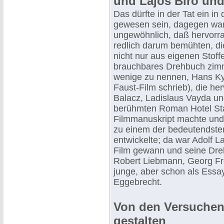
und Lajos Biro un
Das dürfte in der Tat ein in
gewesen sein, dagegen war 
ungewöhnlich, daß hervorrag
redlich darum bemühten, di
nicht nur aus eigenen Stof
brauchbares Drehbuch zimm
wenige zu nennen, Hans Ky
Faust-Film schrieb), die he
Balacz, Ladislaus Vayda un
berühmten Roman Hotel Stad
Filmmanuskript machte und 
zu einem der bedeutendste
entwickelte; da war Adolf L
Film gewann und seine Dreh
Robert Liebmann, Georg Frö
junge, aber schon als Essa
Eggebrecht.
Von den Versuchen, 
gestalten