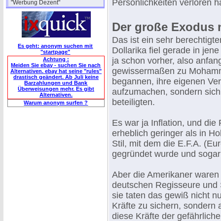
Persönlichkeiten verloren h
"Werbung Dezent"
Der große Exodus n
Das ist ein sehr berechtig
Es geht: anonym suchen mit
Dollarika fiel gerade in jen
"startpage"
ja schon vorher, also anfan
Achtung :
Meiden Sie ebay - suchen Sie nach
gewissermaßen zu Mohamme
Alternativen. ebay hat seine "rules"
drastisch geändert. Ab Juli keine
begannen, ihre eigenen Ver
Barzahlungen und Bank
Überweisungen mehr. Es gibt
aufzumachen, sondern sich
Alternativen.
beteiligten.
Warum anonym surfen ?
Es war ja Inflation, und di
erheblich geringer als in H
Stil, mit dem die E.F.A. (Eu
gegründet wurde und sogar 
Aber die Amerikaner waren v
deutschen Regisseure und 
sie taten das gewiß nicht n
Kräfte zu sichern, sonder
diese Kräfte der gefährlich