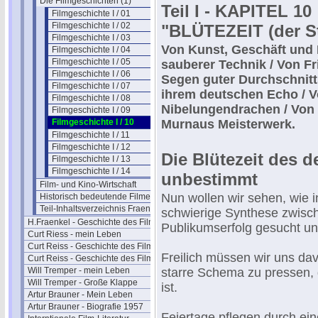
Die Filmgeschichten (1)
Teil I - KAPITEL 10
Filmgeschichte I / 01
Filmgeschichte I / 02
"BLÜTEZEIT (der S
Filmgeschichte I / 03
Von Kunst, Geschäft und
Filmgeschichte I / 04
Filmgeschichte I / 05
sauberer Technik / Von F
Filmgeschichte I / 06
Segen guter Durchschnit
Filmgeschichte I / 07
ihrem deutschen Echo / V
Filmgeschichte I / 08
Nibelungendrachen / Von 
Filmgeschichte I / 09
Filmgeschichte I / 10
Murnaus Meisterwerk.
Filmgeschichte I / 11
Filmgeschichte I / 12
Die Blütezeit des 
Filmgeschichte I / 13
Filmgeschichte I / 14
unbestimmt
Film- und Kino-Wirtschaft
Nun wollen wir sehen, wie 
Historisch bedeutende Filme
Teil-Inhaltsverzeichnis Fraenkel 1
schwierige Synthese zwisch
H.Fraenkel - Geschichte des Films 2
Publikumserfolg gesucht un
Curt Riess - mein Leben
Curt Reiss - Geschichte des Films I
Freilich müssen wir uns dav
Curt Reiss - Geschichte des Films II
Will Tremper - mein Leben
starre Schema zu pressen, 
Will Tremper - Große Klappe
ist.
Artur Brauner - Mein Leben
Artur Brauner - Biografie 1957
Feiertage pflegen durch ei