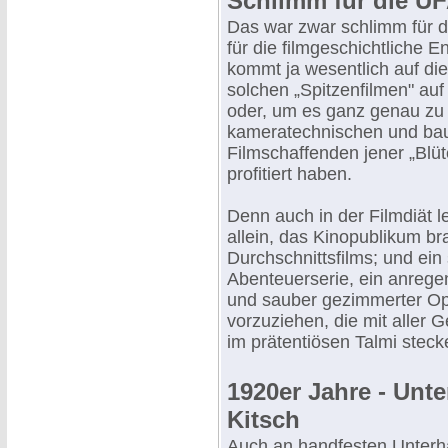
Schlimm für die UF
Das war zwar schlimm für d
für die filmgeschichtliche 
kommt ja wesentlich auf die
solchen „Spitzenfilmen" auf
oder, um es ganz genau zu
kameratechnischen und bau
Filmschaffenden jener „Blüt
profitiert haben.
Denn auch in der Filmdiät l
allein, das Kinopublikum br
Durchschnittsfilms; und ein
Abenteuerserie, ein anrege
und sauber gezimmerter Opere
vorzuziehen, die mit aller G
im prätentiösen Talmi steck
1920er Jahre - Unt
Kitsch
Auch an handfesten Unterha