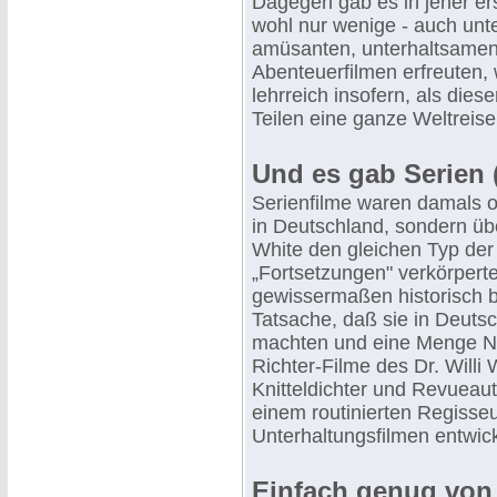
Dagegen gab es in jener er
wohl nur wenige - auch unter
amüsanten, unterhaltsamen
Abenteuerfilmen erfreuten, 
lehrreich insofern, als die
Teilen eine ganze Weltreis
Und es gab Serien 
Serienfilme waren damals o
in Deutschland, sondern übe
White den gleichen Typ der
„Fortsetzungen" verkörpert
gewissermaßen historisch b
Tatsache, daß sie in Deutsc
machten und eine Menge Nac
Richter-Filme des Dr. Willi 
Knitteldichter und Revueaut
einem routinierten Regisse
Unterhaltungsfilmen entwick
Einfach genug von