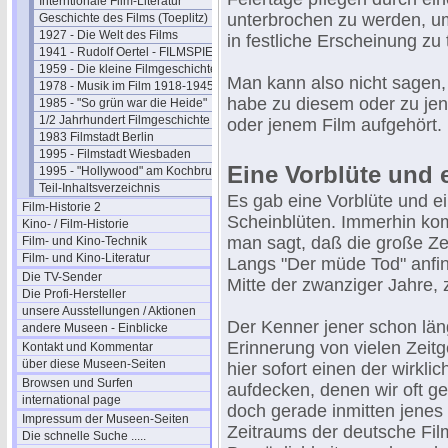
Interntionale Film-Literatur
unterbrochen zu werden, u
Geschichte des Films (Toeplitz)
1927 - Die Welt des Films
in festliche Erscheinung zu 
1941 - Rudolf Oertel - FILMSPIEGEL
1959 - Die kleine Filmgeschichte
Man kann also nicht sagen,
1978 - Musik im Film 1918-1945
habe zu diesem oder zu je
1985 - "So grün war die Heide"
1/2 Jahrhundert Filmgeschichte
oder jenem Film aufgehört.
1983 Filmstadt Berlin
1995 - Filmstadt Wiesbaden
Eine Vorblüte und 
1995 - "Hollywood" am Kochbrunnen
Teil-Inhaltsverzeichnis
Es gab eine Vorblüte und e
Film-Historie 2
Scheinblüten. Immerhin ko
Kino- / Film-Historie
man sagt, daß die große Ze
Film- und Kino-Technik
Film- und Kino-Literatur
Langs "Der müde Tod" anfi
Die TV-Sender
Mitte der zwanziger Jahre, 
Die Profi-Hersteller
unsere Ausstellungen / Aktionen
Der Kenner jener schon län
andere Museen - Einblicke
Erinnerung von vielen Zeit
Kontakt und Kommentar
über diese Museen-Seiten
hier sofort einen der wirkl
Browsen und Surfen
aufdecken, denen wir oft 
international page
doch gerade inmitten jenes 
Impressum der Museen-Seiten
Zeitraums der deutsche Fil
Die schnelle Suche .....