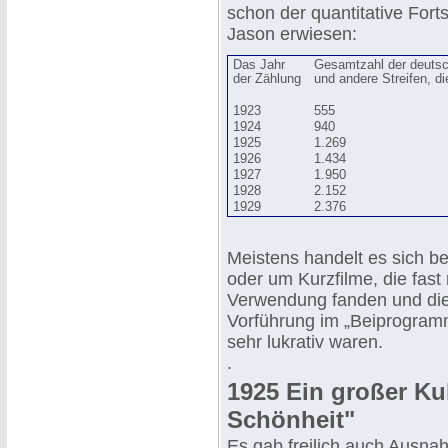
schon der quantitative Forts
Jason erwiesen:
Das Jahr
Gesamtzahl der deutsc
der Zählung
und andere Streifen, die
1923
555
1924
940
1925
1.269
1926
1.434
1927
1.950
1928
2.152
1929
2.376
Meistens handelt es sich b
oder um Kurzfilme, die fast
Verwendung fanden und die,
Vorführung im „Beiprogramm
sehr lukrativ waren.
.
1925 Ein großer Kul
Schönheit"
Es gab freilich auch Ausna