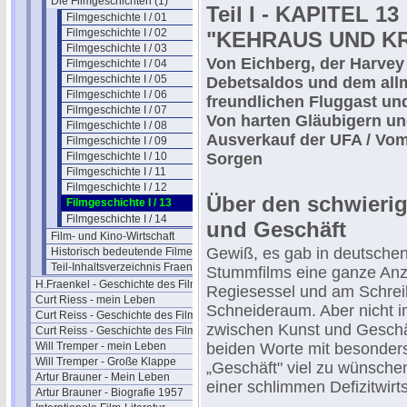
Die Filmgeschichten (1)
Teil I - KAPITEL 13
Filmgeschichte I / 01
Filmgeschichte I / 02
"KEHRAUS UND KR
Filmgeschichte I / 03
Von Eichberg, der Harvey
Filmgeschichte I / 04
Filmgeschichte I / 05
Debetsaldos und dem allm
Filmgeschichte I / 06
freundlichen Fluggast un
Filmgeschichte I / 07
Von harten Gläubigern u
Filmgeschichte I / 08
Ausverkauf der UFA / Vo
Filmgeschichte I / 09
Filmgeschichte I / 10
Sorgen
Filmgeschichte I / 11
Filmgeschichte I / 12
Über den schwieri
Filmgeschichte I / 13
Filmgeschichte I / 14
und Geschäft
Film- und Kino-Wirtschaft
Gewiß, es gab in deutschen 
Historisch bedeutende Filme
Teil-Inhaltsverzeichnis Fraenkel 1
Stummfilms eine ganze Anz
H.Fraenkel - Geschichte des Films 2
Regiesessel und am Schrei
Curt Riess - mein Leben
Schneideraum. Aber nicht i
Curt Reiss - Geschichte des Films I
zwischen Kunst und Geschä
Curt Reiss - Geschichte des Films II
Will Tremper - mein Leben
beiden Worte mit besonders
Will Tremper - Große Klappe
„Geschäft" viel zu wünsche
Artur Brauner - Mein Leben
einer schlimmen Defizitwir
Artur Brauner - Biografie 1957