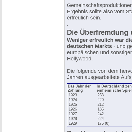
Gemeinschaftsproduktionen 
Ergebnis sollte also vom S
erfreulich sein.
.
Die Überfremdung 
Weniger erfreulich war d
deutschen Markts
- und ge
europäischen und sonstige
Hollywood.
Die folgende von dem hervo
Jahren ausgearbeitete Aufst
Das Jahr der
In Deutschland zen
Zählung
einheimische Spiel
1923
253
1924
220
1925
212
1926
185
1927
242
1928
224
1929
175 (8)