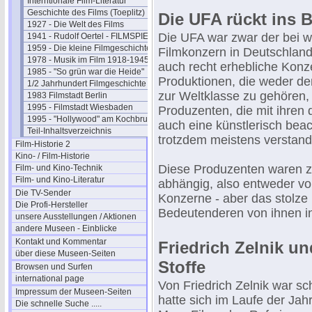
Interntionale Film-Literatur
Geschichte des Films (Toeplitz)
Die UFA rückt ins B
1927 - Die Welt des Films
Die UFA war zwar der bei w
1941 - Rudolf Oertel - FILMSPIEGEL
1959 - Die kleine Filmgeschichte
Filmkonzern in Deutschland
1978 - Musik im Film 1918-1945
auch recht erhebliche Konze
1985 - "So grün war die Heide"
Produktionen, die weder den
1/2 Jahrhundert Filmgeschichte
zur Weltklasse zu gehören, 
1983 Filmstadt Berlin
1995 - Filmstadt Wiesbaden
Produzenten, die mit ihren 
1995 - "Hollywood" am Kochbrunnen
auch eine künstlerisch bea
Teil-Inhaltsverzeichnis
trotzdem meistens verstand
Film-Historie 2
Kino- / Film-Historie
Diese Produzenten waren z
Film- und Kino-Technik
Film- und Kino-Literatur
abhängig, also entweder v
Die TV-Sender
Konzerne - aber das stolze 
Die Profi-Hersteller
Bedeutenderen von ihnen i
unsere Ausstellungen / Aktionen
andere Museen - Einblicke
Kontakt und Kommentar
Friedrich Zelnik u
über diese Museen-Seiten
Stoffe
Browsen und Surfen
international page
Von Friedrich Zelnik war sc
Impressum der Museen-Seiten
hatte sich im Laufe der Jah
Die schnelle Suche .....