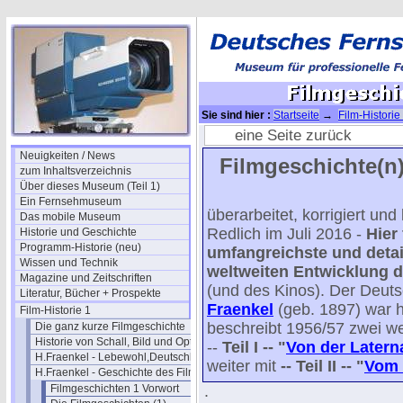
Sie sind hier :
Startseite
→
Film-Historie
(1)
→ Filmgeschichte I / 13
eine Seite zurück
Neuigkeiten / News
Filmgeschichte(n)
zum Inhaltsverzeichnis
Über dieses Museum (Teil 1)
Ein Fernsehmuseum
überarbeitet, korrigiert un
Das mobile Museum
Redlich im Juli 2016 -
Hier
Historie und Geschichte
Programm-Historie (neu)
umfangreichste und detail
Wissen und Technik
weltweiten Entwicklung d
Magazine und Zeitschriften
(und des Kinos). Der Deut
Literatur, Bücher + Prospekte
Fraenkel
(geb. 1897) war 
Film-Historie 1
beschreibt 1956/57 zwei we
Die ganz kurze Filmgeschichte
Historie von Schall, Bild und Optik
--
Teil I -- "
Von der Latern
H.Fraenkel - Lebewohl,Deutschland
weiter mit
-- Teil II -- "
Vom 
H.Fraenkel - Geschichte des Films 1
Filmgeschichten 1 Vorwort
.