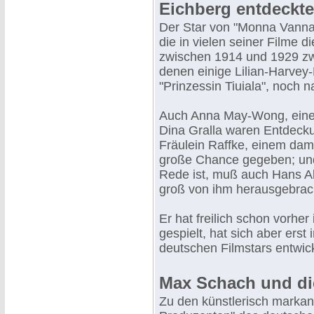
Eichberg entdeckte
Der Star von "Monna Vanna"
die in vielen seiner Filme d
zwischen 1914 und 1929 zw
denen einige Lilian-Harvey
"Prinzessin Tiuiala", noch 
Auch Anna May-Wong, eine 
Dina Gralla waren Entdecku
Fräulein Raffke, einem dama
große Chance gegeben; und
Rede ist, muß auch Hans A
groß von ihm herausgebrac
Er hat freilich schon vorher
gespielt, hat sich aber ers
deutschen Filmstars entwick
Max Schach und die
Zu den künstlerisch marka