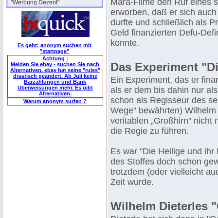
Mara-Filme den Ruf eines s
"Werbung Dezent"
erworben, daß er sich auch
durfte und schließlich als 
Geld finanzierten Defu-Def
konnte.
Es geht: anonym suchen mit
"startpage"
Achtung :
Das Experiment "Di
Meiden Sie ebay - suchen Sie nach
Alternativen. ebay hat seine "rules"
drastisch geändert. Ab Juli keine
Ein Experiment, das er fina
Barzahlungen und Bank
Überweisungen mehr. Es gibt
als er dem bis dahin nur a
Alternativen.
schon als Regisseur des se
Warum anonym surfen ?
Wege" bewährten) Wilhelm D
veritablen „Großhirn" nicht 
die Regie zu führen.
Es war "Die Heilige und ihr N
des Stoffes doch schon gew
trotzdem (oder vielleicht a
Zeit wurde.
Wilhelm Dieterles 