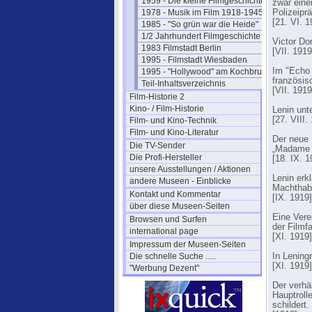
1959 - Die kleine Filmgeschichte
zwar einer
1978 - Musik im Film 1918-1945
Polizeipr
[21. VI. 1
1985 - "So grün war die Heide"
1/2 Jahrhundert Filmgeschichte
Victor Do
1983 Filmstadt Berlin
[VII. 1919
1995 - Filmstadt Wiesbaden
Im "Echo 
1995 - "Hollywood" am Kochbrunnen
französis
Teil-Inhaltsverzeichnis
[VII. 1919
Film-Historie 2
Kino- / Film-Historie
Lenin unt
[27. VIII.
Film- und Kino-Technik
Film- und Kino-Literatur
Der neue 
Die TV-Sender
„Madame D
Die Profi-Hersteller
[18. IX. 1
unsere Ausstellungen / Aktionen
Lenin erk
andere Museen - Einblicke
Machthabe
Kontakt und Kommentar
[IX. 1919]
über diese Museen-Seiten
Eine Vere
Browsen und Surfen
der Filmf
international page
[XI. 1919]
Impressum der Museen-Seiten
Die schnelle Suche .....
In Leningr
[XI. 1919]
"Werbung Dezent"
Der verhä
Hauptroll
schildert.