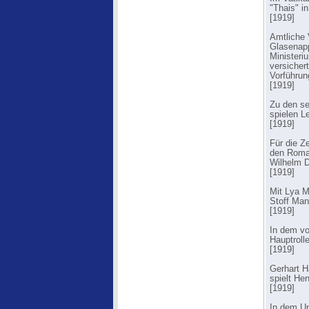
"Thais" i
[1919]
Amtliche 
Glasenapp
Ministeri
versicher
Vorführun
[1919]
Zu den se
spielen L
[1919]
Für die Z
den Roman
Wilhelm D
[1919]
Mit Lya M
Stoff Man
[1919]
In dem vo
Hauptrolle
[1919]
Gerhart H
spielt Hen
[1919]
In dem Un