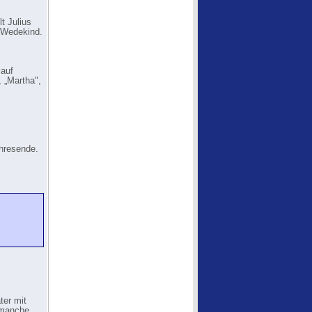
t Julius
y Wedekind.
 auf
 „Martha",
ahresende.
ter mit
 manche