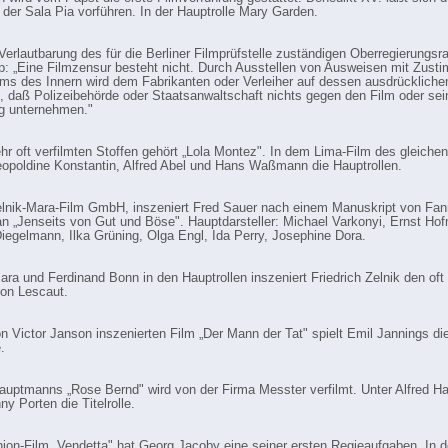
n der Sala Pia vorführen. In der Hauptrolle Mary Garden.
Verlautbarung des für die Berliner Filmprüfstelle zuständigen Oberregierungsr
: „Eine Filmzensur besteht nicht. Durch Ausstellen von Ausweisen mit Zus
ums des Innern wird dem Fabrikanten oder Verleiher auf dessen ausdrücklic
t, daß Polizeibehörde oder Staatsanwaltschaft nichts gegen den Film oder sei
g unternehmen."
hr oft verfilmten Stoffen gehört „Lola Montez". In dem Lima-Film des gleichen
eopoldine Konstantin, Alfred Abel und Hans Waßmann die Hauptrollen.
elnik-Mara-Film GmbH, inszeniert Fred Sauer nach einem Manuskript von Fan
 „Jenseits von Gut und Böse". Hauptdarsteller: Michael Varkonyi, Ernst Ho
iegelmann, Ilka Grüning, Olga Engl, Ida Perry, Josephine Dora.
ara und Ferdinand Bonn in den Hauptrollen inszeniert Friedrich Zelnik den oft 
on Lescaut.
n Victor Janson inszenierten Film „Der Mann der Tat" spielt Emil Jannings di
.
auptmanns „Rose Bernd" wird von der Firma Messter verfilmt. Unter Alfred H
ny Porten die Titelrolle.
ion-Film „Vendetta" hat Georg Jacoby eine seiner ersten Regieaufgaben. In 