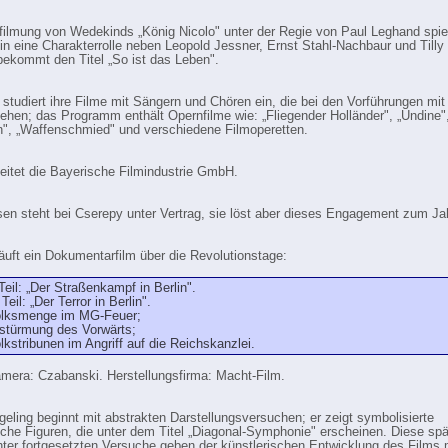
rfilmung von Wedekinds „König Nicolo" unter der Regie von Paul Leghand spiel
in eine Charakterrolle neben Leopold Jessner, Ernst Stahl-Nachbaur und Till
bekommt den Titel „So ist das Leben".
 studiert ihre Filme mit Sängern und Chören ein, die bei den Vorführungen mit
ehen; das Programm enthält Opernfilme wie: „Fliegender Holländer", „Undine",
n", „Waffenschmied" und verschiedene Filmoperetten.
leitet die Bayerische Filmindustrie GmbH.
sen steht bei Cserepy unter Vertrag, sie löst aber dieses Engagement zum J
 läuft ein Dokumentarfilm über die Revolutionstage:
 Teil: „Der Straßenkampf in Berlin".
. Teil: „Der Terror in Berlin".
lksmenge im MG-Feuer;
stürmung des Vorwärts;
lkstribunen im Angriff auf die Reichskanzlei.
mera: Czabanski. Herstellungsfirma: Macht-Film.
geling beginnt mit abstrakten Darstellungsversuchen; er zeigt symbolisierte
che Figuren, die unter dem Titel „Diagonal-Symphonie" erscheinen. Diese spä
ter fortgesetzten Versuche geben der künstlerischen Entwicklung des Films