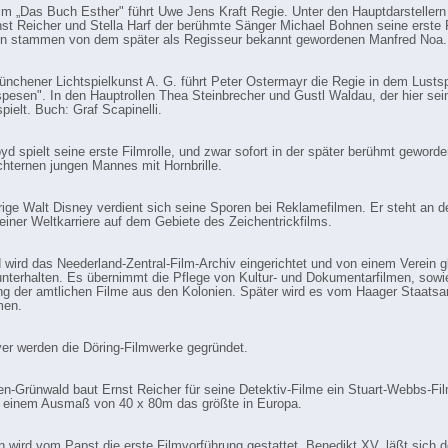
lm „Das Buch Esther" führt Uwe Jens Kraft Regie. Unter den Hauptdarstellern 
st Reicher und Stella Harf der berühmte Sänger Michael Bohnen seine erste F
en stammen von dem später als Regisseur bekannt gewordenen Manfred Noa.
ünchener Lichtspielkunst A. G. führt Peter Ostermayr die Regie in dem Lustsp
spesen". In den Hauptrollen Thea Steinbrecher und Gustl Waldau, der hier sei
spielt. Buch: Graf Scapinelli.
oyd spielt seine erste Filmrolle, und zwar sofort in der später berühmt geword
hternen jungen Mannes mit Hornbrille.
rige Walt Disney verdient sich seine Sporen bei Reklamefilmen. Er steht an d
einer Weltkarriere auf dem Gebiete des Zeichentrickfilms.
d wird das Neederland-Zentral-Film-Archiv eingerichtet und von einem Verein g
terhalten. Es übernimmt die Pflege von Kultur- und Dokumentarfilmen, sowi
g der amtlichen Filme aus den Kolonien. Später wird es vom Haager Staatsa
men.
er werden die Döring-Filmwerke gegründet.
n-Grünwald baut Ernst Reicher für seine Detektiv-Filme ein Stuart-Webbs-Film
t einem Ausmaß von 40 x 80m das größte in Europa.
n wird vom Papst die erste Filmvorführung gestattet. Benedikt XV. läßt sich 