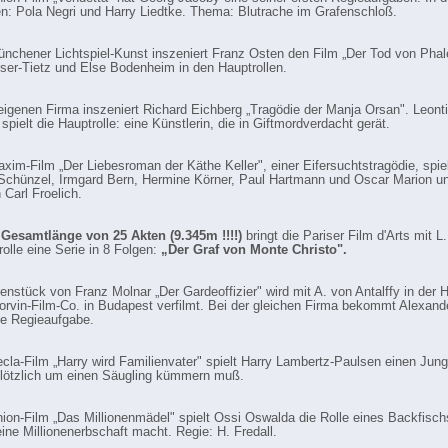
en: Pola Negri und Harry Liedtke. Thema: Blutrache im Grafenschloß.
ünchener Lichtspiel-Kunst inszeniert Franz Osten den Film „Der Tod von Phale
ser-Tietz und Else Bodenheim in den Hauptrollen.
 eigenen Firma inszeniert Richard Eichberg „Tragödie der Manja Orsan". Leont
pielt die Hauptrolle: eine Künstlerin, die in Giftmordverdacht gerät.
xim-Film „Der Liebesroman der Käthe Keller", einer Eifersuchtstragödie, spie
Schünzel, Irmgard Bern, Hermine Körner, Paul Hartmann und Oscar Marion un
 Carl Froelich.
 Gesamtlänge von 25 Akten (9.345m !!!!)
bringt die Pariser Film d'Arts mit L
rolle eine Serie in 8 Folgen:
„Der Graf von Monte Christo".
nstück von Franz Molnar „Der Gardeoffizier" wird mit A. von Antalffy in der H
orvin-Film-Co. in Budapest verfilmt. Bei der gleichen Firma bekommt Alexand
te Regieaufgabe.
cla-Film „Harry wird Familienvater" spielt Harry Lambertz-Paulsen einen Jung
plötzlich um einen Säugling kümmern muß.
ion-Film „Das Millionenmädel" spielt Ossi Oswalda die Rolle eines Backfisch
eine Millionenerbschaft macht. Regie: H. Fredall.