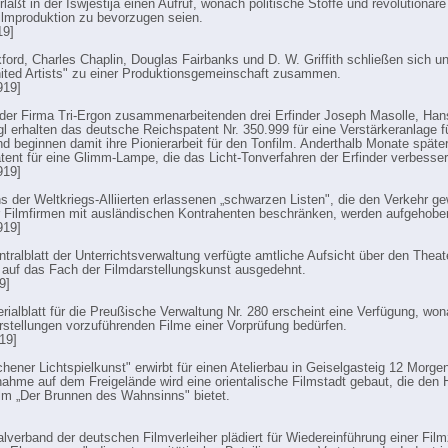
läßt in der Iswjestija einen Aufruf, wonach politische Stoffe und revolutionä
ilmproduktion zu bevorzugen seien.
19]
ford, Charles Chaplin, Douglas Fairbanks und D. W. Griffith schließen sich un
ited Artists" zu einer Produktionsgemeinschaft zusammen.
919]
 der Firma Tri-Ergon zusammenarbeitenden drei Erfinder Joseph Masolle, Han
gl erhalten das deutsche Reichspatent Nr. 350.999 für eine Verstärkeranlage fü
nd beginnen damit ihre Pionierarbeit für den Tonfilm. Anderthalb Monate später
atent für eine Glimm-Lampe, die das Licht-Tonverfahren der Erfinder verbesser
919]
ns der Weltkriegs-Alliierten erlassenen „schwarzen Listen", die den Verkehr g
 Filmfirmen mit ausländischen Kontrahenten beschränken, werden aufgehobe
919]
ntralblatt der Unterrichtsverwaltung verfügte amtliche Aufsicht über den Theate
 auf das Fach der Filmdarstellungskunst ausgedehnt.
9]
erialblatt für die Preußische Verwaltung Nr. 280 erscheint eine Verfügung, won
stellungen vorzuführenden Filme einer Vorprüfung bedürfen.
19]
hener Lichtspielkunst" erwirbt für einen Atelierbau in Geiselgasteig 12 Morge
nahme auf dem Freigelände wird eine orientalische Filmstadt gebaut, die den 
ilm „Der Brunnen des Wahnsinns" bietet.
alverband der deutschen Filmverleiher plädiert für Wiedereinführung einer Fil