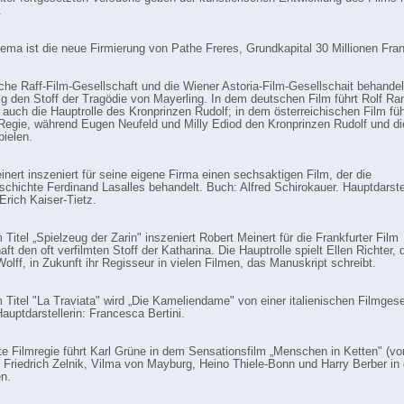
.
ema ist die neue Firmierung von Pathe Freres, Grundkapital 30 Millionen Fra
che Raff-Film-Gesellschaft und die Wiener Astoria-Film-Gesellschait behande
tig den Stoff der Tragödie von Mayerling. In dem deutschen Film führt Rolf Ra
t auch die Hauptrolle des Kronprinzen Rudolf; in dem österreichischen Film füh
Regie, während Eugen Neufeld und Milly Ediod den Kronprinzen Rudolf und d
pielen.
inert inszeniert für seine eigene Firma einen sechsaktigen Film, der die
chichte Ferdinand Lasalles behandelt. Buch: Alfred Schirokauer. Hauptdarste
Erich Kaiser-Tietz.
Titel „Spielzeug der Zarin" inszeniert Robert Meinert für die Frankfurter Film
ft den oft verfilmten Stoff der Katharina. Die Hauptrolle spielt Ellen Richter
Wolff, in Zukunft ihr Regisseur in vielen Filmen, das Manuskript schreibt.
 Titel "La Traviata" wird „Die Kameliendame" von einer italienischen Filmgese
Hauptdarstellerin: Francesca Bertini.
te Filmregie führt Karl Grüne in dem Sensationsfilm „Menschen in Ketten" (v
 Friedrich Zelnik, Vilma von Mayburg, Heino Thiele-Bonn und Harry Berber in
en.