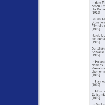
In dem Fi
neben Ern
Die Baut
[1919]
Bei der M
„Künstler
Filmrolle 
[1919]
Harold Ll
des schüc
[1919]
Der 18jäh
Schwelle 
[1919]
In Hollan
Namens un
Verwahrun
übernom
[1919]
In Hannov
[1919]
In Münche
Es ist mi
[1919]
Im Vatika