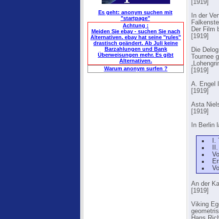
[1919]
Es geht: anonym suchen mit
In der Ve
"startpage"
Falkenste
Achtung :
Der Film 
Meiden Sie ebay - suchen Sie nach
[1919]
Alternativen. ebay hat seine "rules"
drastisch geändert. Ab Juli keine
Barzahlungen und Bank
Die Delog
Überweisungen mehr. Es gibt
Tournee g
Alternativen.
„Lohengri
Warum anonym surfen ?
[1919]
A. Engel 
[1919]
Asta Niel
[1919]
In Berlin
I.
II
Vo
Er
Vo
An der Ka
[1919]
Viking Eg
geometris
Hans Rich