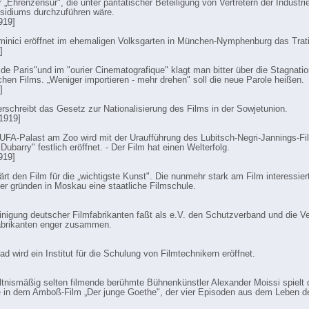
 „Ehrenzensur", die unter paritätischer Beteiligung von Vertretern der Industr
äsidiums durchzuführen wäre.
919]
minici eröffnet im ehemaligen Volksgarten in München-Nymphenburg das Tratil
]
de Paris"und im "ourier Cinematografique" klagt man bitter über die Stagnati
chen Films. „Weniger importieren - mehr drehen" soll die neue Parole heißen.
]
erschreibt das Gesetz zur Nationalisierung des Films in der Sowjetunion.
 1919]
UFA-Palast am Zoo wird mit der Uraufführung des Lubitsch-Negri-Jannings-Fi
ubarry" festlich eröffnet. - Der Film hat einen Welterfolg.
919]
lärt den Film für die „wichtigste Kunst". Die nunmehr stark am Film interessie
r gründen in Moskau eine staatliche Filmschule.
inigung deutscher Filmfabrikanten faßt als e.V. den Schutzverband und die V
abrikanten enger zusammen.
ad wird ein Institut für die Schulung von Filmtechnikern eröffnet.
ltnismäßig selten filmende berühmte Bühnenkünstler Alexander Moissi spielt 
e in dem Amboß-Film „Der junge Goethe", der vier Episoden aus dem Leben d