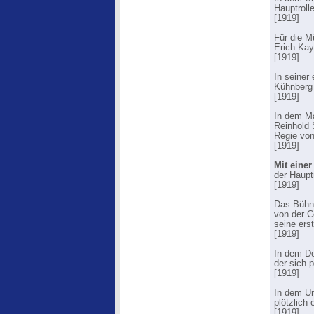
Hauptroll
[1919]
Für die M
Erich Kay
[1919]
In seiner
Kühnberg s
[1919]
In dem Ma
Reinhold 
Regie von
[1919]
Mit einer
der Haupt
[1919]
Das Bühne
von der C
seine ers
[1919]
In dem De
der sich 
[1919]
In dem Un
plötzlich 
[1919]