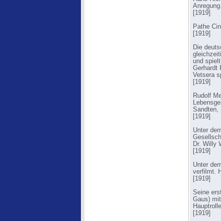
Anregung
[1919]
Pathe Cin
[1919]
Die deuts
gleichzei
und spiel
Gerhardt 
Vetsera s
[1919]
Rudolf Me
Lebensges
Sandten, 
[1919]
Unter dem 
Gesellscha
Dr. Willy 
[1919]
Unter dem
verfilmt. 
[1919]
Seine ers
Gaus) mit
Hauptroll
[1919]