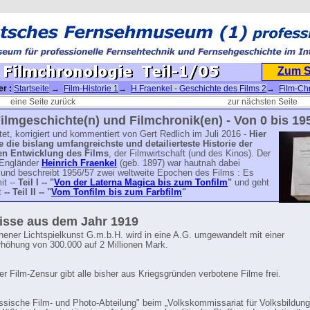
Zum 
er :
Startseite
→
Film-Historie 1
→
H.Fraenkel - Geschichte des Films 2
→
Film-Ch
mchronologie Teil-1/05
eine Seite zurück
zur nächsten Seite
ilmgeschichte(n) und Filmchronik(en) - Von 0 bis 19
tet, korrigiert und kommentiert von Gert Redlich im Juli 2016 -
Hier
e die bislang umfangreichste und detailierteste Historie der
en Entwicklung des Films
, der Filmwirtschaft (und des Kinos). Der
Engländer
Heinrich Fraenkel
(geb. 1897) war hautnah dabei
und beschreibt 1956/57 zwei weltweite Epochen des Films : Es
it --
Teil I -- "
Von der Laterna Magica bis zum Tonfilm
"
und geht
t
-- Teil II -- "
Vom Tonfilm bis zum Farbfilm
"
isse aus dem Jahr 1919
ener Lichtspielkunst G.m.b.H. wird in eine A.G. umgewandelt mit einer
rhöhung von 300.000 auf 2 Millionen Mark.
]
ner Film-Zensur gibt alle bisher aus Kriegsgründen verbotene Filme frei.
ussische Film- und Photo-Abteilung" beim „Volkskommissariat für Volksbildung