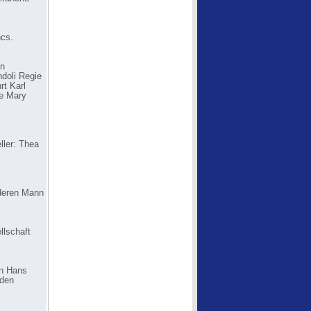
ncs.
ln
ndoli Regie
rt Karl
ie Mary
ller: Thea
, deren Mann
llschaft
on Hans
 den