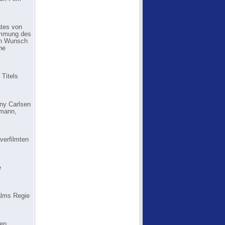
ates von
timmung des
hen Wunsch
ne
 Titels
ny Carlsen
fmann,
verfilmten
e
alms Regie
den