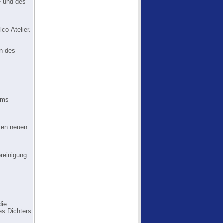
ie und des
co-Atelier.
on des
lms
rten neuen
ereinigung
die
es Dichters