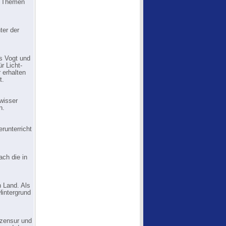
re Themen
ter der
s Vogt und
r Licht-
 erhalten
t.
ewisser
n.
runterricht
ach die in
n Land. Als
Hintergrund
mzensur und