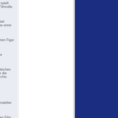
spielt
ilmrolle.
iel
ne erste
enen Figur
er
leichen
e die
rchiv
atelier.
den Film