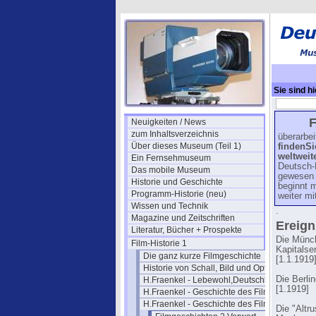
Sie sind hi
Teil 1
→ Fil
F
Neuigkeiten / News
zum Inhaltsverzeichnis
überarbei
Über dieses Museum (Teil 1)
findenSi
weltweit
Ein Fernsehmuseum
Deutsch-
Das mobile Museum
gewesen 
Historie und Geschichte
beginnt m
Programm-Historie (neu)
weiter mi
Wissen und Technik
.
Magazine und Zeitschriften
Ereign
Literatur, Bücher + Prospekte
Die Münch
Film-Historie 1
Kapitalse
Die ganz kurze Filmgeschichte
[1.1.1919
Historie von Schall, Bild und Optik
Die Berli
H.Fraenkel - Lebewohl,Deutschland
[1.1919]
H.Fraenkel - Geschichte des Films 1
H.Fraenkel - Geschichte des Films 2
Die "Altr