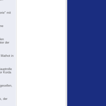
rie" mit
ine
len
ter der
. Mathot in
auptrolle
er Korda
gesellen,
s, der