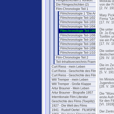
Filmgeschichten 2 Vorwort
Moskau er
Die Filmgeschichten (2)
von der F
[2. IV. 19
Film-Chronologie Teil 1
Filmchronologie 1 "Die Anfänge"
Mary Pick
Filmchronologie Teil-1/02
Firma "Un
Filmchronologie Teil-1/03
[17. IV. 1
Filmchronologie Teil-1/04
Die unter
Filmchronologie Teil-1/05
Dr. Jo En
Filmchronologie Teil-1/06
Tonfilm u
Filmchronologie Teil-1/07
sie ein P
[17. IV. 1
Filmchronologie Teil-1/08
Filmchronologie Teil-1/09
Die seite
Filmchronologie Teil-1/10
deutscher
Film-Chronologie Teil 2
[29. IV. 1
Teil-Inhaltsverzeichnis Fraenkel 2
Die im Ze
Curt Riess - mein Leben
wird auch
Curt Reiss - Geschichte des Films I
[5. V. 191
Curt Reiss - Geschichte des Films II
Im Minist
Will Tremper - mein Leben
Jugendvor
Will Tremper - Große Klappe
[28. V. 19
Artur Brauner - Mein Leben
Artur Brauner - Biografie 1957
Die "Münc
Interntionale Film-Literatur
erste Auf
für den F
Geschichte des Films (Toeplitz)
[VI. 1919]
1927 - Die Welt des Films
1941 - Rudolf Oertel - FILMSPIEGEL
Der Zentr