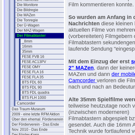
Film kommentieren konnte.
Die Monitore
Die Bildregie
Die MAZen
So wurden am Anfang in 
Die Tonregie
Nachrichten
diese kleinen
Der Ü-Wagen
aktuellen Filme von mehrer
Der MAZ-Wagen
(vorbereiteten) Filmgebern 
Der Filmabtaster
_8mm
Filmabtastern sekundengen
16mm
laufende Sendung "eingespi
35mm
FESE FVB 16
Mit dem Einzug der erst
s
FESE AC13PV
FESE OMY
2" MAZen
, dann der keine
FESE FLA 16
MAZen und dann
der mobil
FESE FLA 35
Camcorder
verloren die Fi
BTS FDL 60
nach und nach an Bedeutu
BTS FDL 90
BTS FDL quadra
BTS FLH 1000
Alte 35mm Spielfilme we
Camcorder
teilweise heutzutage noch 
Das Traum-Museum
(inzwischen moderneren)
2009 - eine letzte RFM Aktion
Filmabtastern abgespielt bz
Über den ehemal. Förderverein
gesendet. Auch die 16mm A
Der Förderverein - Das Ende
Nov. 2010 - Das Ende
Technik wurde fortlaufend v
Der Förder-Kreis