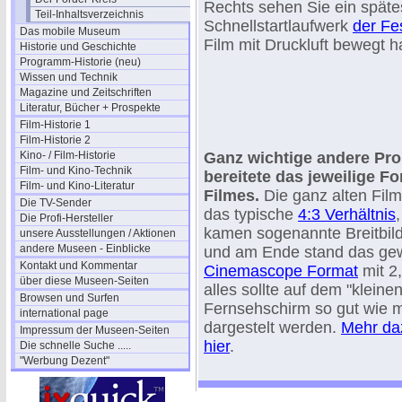
Rechts sehen Sie ein späte
Teil-Inhaltsverzeichnis
Schnellstartlaufwerk
der Fe
Das mobile Museum
Film mit Druckluft bewegt ha
Historie und Geschichte
Programm-Historie (neu)
Wissen und Technik
Magazine und Zeitschriften
Literatur, Bücher + Prospekte
Film-Historie 1
Film-Historie 2
Kino- / Film-Historie
Ganz wichtige andere Pr
Film- und Kino-Technik
bereitete das jeweilige F
Film- und Kino-Literatur
Filmes.
Die ganz alten Film
Die TV-Sender
das typische
4:3 Verhältnis
Die Profi-Hersteller
kamen sogenannte Breitbil
unsere Ausstellungen / Aktionen
andere Museen - Einblicke
und am Ende stand das gew
Kontakt und Kommentar
Cinemascope Format
mit 2
über diese Museen-Seiten
alles sollte auf dem "kleinen
Browsen und Surfen
Fernsehschirm so gut wie m
international page
dargestelt werden.
Mehr da
Impressum der Museen-Seiten
hier
.
Die schnelle Suche .....
"Werbung Dezent"