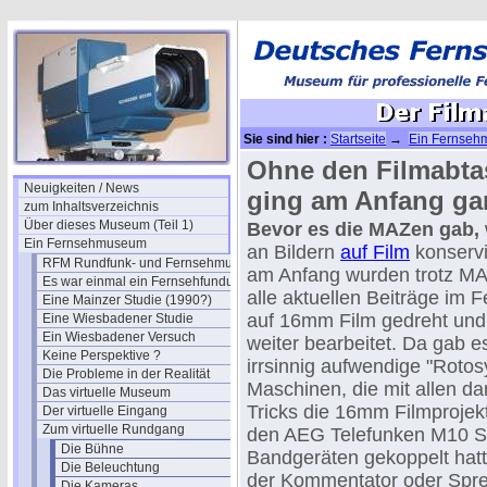
Sie sind hier :
Startseite
→
Ein Fernse
Ohne den Filmabta
Neuigkeiten / News
ging am Anfang gar
zum Inhaltsverzeichnis
Über dieses Museum (Teil 1)
Bevor es die MAZen gab,
Ein Fernsehmuseum
an Bildern
auf Film
konservi
RFM Rundfunk- und Fernsehmuseum
am Anfang wurden trotz MA
Es war einmal ein Fernsehfundus
alle aktuellen Beiträge im 
Eine Mainzer Studie (1990?)
auf 16mm Film gedreht und
Eine Wiesbadener Studie
Ein Wiesbadener Versuch
weiter bearbeitet. Da gab e
Keine Perspektive ?
irrsinnig aufwendige "Rotos
Die Probleme in der Realität
Maschinen, die mit allen d
Das virtuelle Museum
Tricks die 16mm Filmprojek
Der virtuelle Eingang
Zum virtuelle Rundgang
den AEG Telefunken M10 S
Die Bühne
Bandgeräten gekoppelt hatt
Die Beleuchtung
der Kommentator oder Spr
Die Kameras