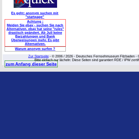
Es geht: anonym suchen mit
"startpage"
Achtung :
Meiden Sie ebay - suchen Sie nach
Alternativen. ebay hat seine "rules"
drastisch geändert. Ab Juli keine
Barzahlungen und Bank
Überweisungen mehr. Es gibt
Alternativen.
Warum anonym surfen ?
Zur Startseite
- © 2006 / 2026 - Deutsches Fernsehmuseum Filzbaden - Cop
Bitte einfach nur lächeln: Diese Seiten sind garantiert RDE / IPW zert
zum Anfang dieser Seite