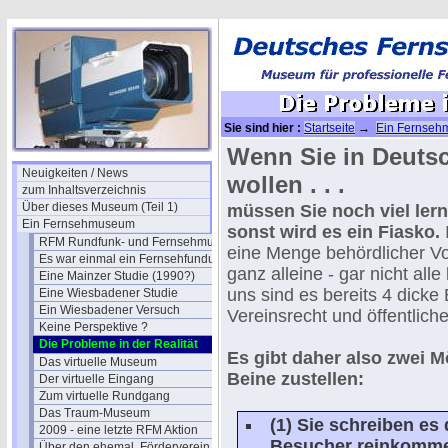
Sie sind hier :
Startseite
→
Ein Fernse
Wenn Sie in Deuts
Neuigkeiten / News
wollen . . .
zum Inhaltsverzeichnis
Über dieses Museum (Teil 1)
müssen Sie noch viel ler
Ein Fernsehmuseum
sonst wird es ein Fiasko.
RFM Rundfunk- und Fernsehmuseum
eine Menge behördlicher Vor
Es war einmal ein Fernsehfundus
ganz alleine - gar nicht all
Eine Mainzer Studie (1990?)
uns sind es bereits 4 dicke
Eine Wiesbadener Studie
Ein Wiesbadener Versuch
Vereinsrecht und öffentlic
Keine Perspektive ?
Die Probleme in der Realität
Es gibt daher also zwei M
Das virtuelle Museum
Beine zustellen:
Der virtuelle Eingang
Zum virtuelle Rundgang
Das Traum-Museum
(1) Sie schreiben es
2009 - eine letzte RFM Aktion
Besucher reinkommen
Über den ehemal. Förderverein