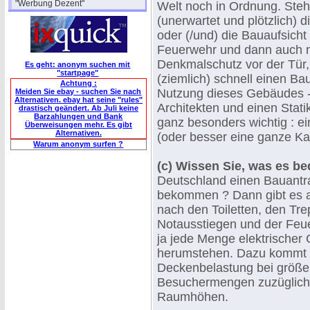
"Werbung Dezent"
Welt noch in Ordnung. Steh
(unerwartet und plötzlich) 
oder (/und) die Bauaufsicht 
Feuerwehr und dann auch 
Denkmalschutz vor der Tür,
Es geht: anonym suchen mit
"startpage"
(ziemlich) schnell einen Ba
Achtung :
Nutzung dieses Gebäudes -
Meiden Sie ebay - suchen Sie nach
Alternativen. ebay hat seine "rules"
Architekten und einen Statik
drastisch geändert. Ab Juli keine
Barzahlungen und Bank
ganz besonders wichtig : e
Überweisungen mehr. Es gibt
Alternativen.
(oder besser eine ganze Kan
Warum anonym surfen ?
(c) Wissen Sie, was es be
Deutschland einen Bauantra
bekommen ? Dann gibt es a
nach den Toiletten, den Tr
Notausstiegen und der Feu
ja jede Menge elektrischer 
herumstehen. Dazu kommt e
Deckenbelastung bei größe
Besuchermengen zuzüglich
Raumhöhen.