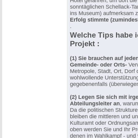
Hotel gefahren, um dort di
sonntäglichen Schellack-Tan
ins Museum) aufmerksam 
Erfolg stimmte (zumindest
.
Welche Tips habe i
Projekt :
(1) Sie brauchen auf jeden
Gemeinde- oder Orts-
Verw
Metropole, Stadt, Ort, Dorf
wohlwollende Unterstützung
gegebenenfalls (überwiege
(2) Legen Sie sich mit i
Abteilungsleiter an
, warum
Da die politischen Struktur
bleiben die mittleren und u
Kulturamt oder Ordnungsam
oben werden Sie und Ihr Pro
denen im Wahlkampf - und v