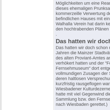
Möglichkeiten um eine Rea
dieses ehemaligen Prunksaal
kommerzeille Verwertung d
befindlichen Hauses mit e
Walhalla Verein hat darin ke
den hochtrabenden Plänen 
.
Das hatten wir doc
Das hatten wir doch schon m
Jahren die Mainzer Stadtv
des alten Proviant-Amtes a
verhökert hatten und der "F
Fernsehmuseum" dort entge
vollmundigen Zusagen der 
deren haltlosen Versprechu
kurzfristig rausgeflogen wa
Wiesbadener Kulturdezernen
hatte mit viel Gegenwind d
Sammlung bzw. den Ferns
nach Wiesbaden gerettet.)