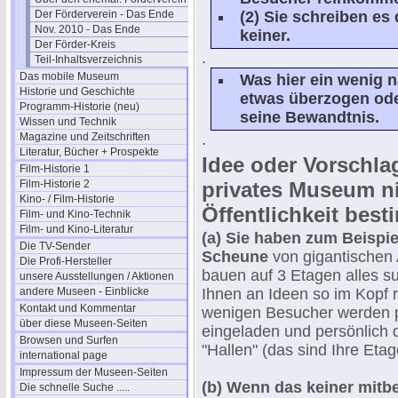
Der Förderverein - Das Ende
(2) Sie schreiben e
Nov. 2010 - Das Ende
keiner.
Der Förder-Kreis
.
Teil-Inhaltsverzeichnis
Das mobile Museum
Was hier ein wenig n
Historie und Geschichte
etwas überzogen oder
Programm-Historie (neu)
seine Bewandtnis.
Wissen und Technik
Magazine und Zeitschriften
.
Literatur, Bücher + Prospekte
Idee oder Vorschlag
Film-Historie 1
Film-Historie 2
privates Museum ni
Kino- / Film-Historie
Öffentlichkeit best
Film- und Kino-Technik
Film- und Kino-Literatur
(a) Sie haben zum Beispiel
Die TV-Sender
Scheune
von gigantische
Die Profi-Hersteller
bauen auf 3 Etagen alles sup
unsere Ausstellungen / Aktionen
andere Museen - Einblicke
Ihnen an Ideen so im Kopf r
Kontakt und Kommentar
wenigen Besucher werden p
über diese Museen-Seiten
eingeladen und persönlich d
Browsen und Surfen
"Hallen" (das sind Ihre Etag
international page
Impressum der Museen-Seiten
(b) Wenn das keiner mit
Die schnelle Suche .....