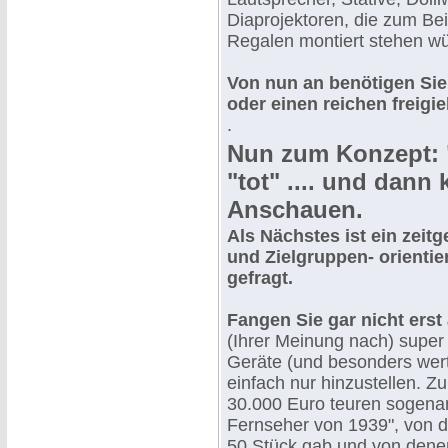
Diaprojektoren, die zum Bei
Regalen montiert stehen wü
Von nun an benötigen Sie
oder einen reichen freig
.
Nun zum Konzept: 
"tot" .... und dan
Anschauen.
Als Nächstes ist ein zei
und Zielgruppen- orientie
gefragt.
Fangen Sie gar nicht erst 
(Ihrer Meinung nach) super 
Geräte (und besonders wert
einfach nur hinzustellen. Z
30.000 Euro teuren sogena
Fernseher von 1939", von 
50 Stück gab und von dene