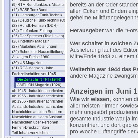
bereits an der Oder stande
(9) RTM Rundfunktech. Mitteilungen
(12) BASF Ton+Band
allen Ecken und Enden eing
(21) Hamburger Funk-Technik
geheime Militärangelegenh
(22) Deutsche Funk-Technik (Ost)
(23) Rundf.-Fernseh (DDR)
Herausgeber
war die "For
(24) Telefunken-Zeitung
(25) Der Sprecher (Telefunken)
(26) Interfunk Magazin
Wer schaltet in solchen Z
(27) Marketing Abteilungen
Auslieferung laut des Edito
(29) Schneider-Hausmitteilungen
Mitte/Ende 1943 zu einem 
Anzeigen Preise 1980
(30) US Magazine
(31) RCA Magazin - Intro
Weiterhin war 1944 das P
Fachzeitschriften vor 1945
andere Magazine zwangsmig
Die Zeitschrift TFT (1944)
AMPLION Magazin (1926)
Anzeigen im Juni 
ab 1945 - Industrienachrichten
ab 1956 - Industrienachrichten
Wie wir wissen,
konnten d
ab 1966 - Industrienachrichten
allermeisten Firmen sowies
Auslands-Industrienachrichten
mehr ungestört produzieren
Nachrichten aus den Sendern
Nachrichten aus dem Ausland
gesamte Industrie war ja i
Nachrichten über Personen
konzentriert und dort gab 
Firmen-Druckschriften
pro Woche Luftangriffe der A
Teil-Inhaltsverzeichnis