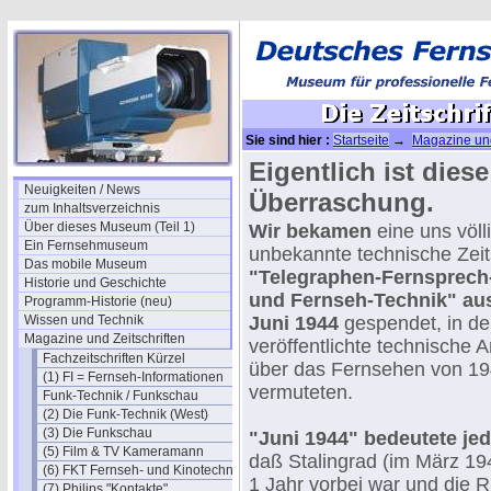
Sie sind hier :
Startseite
→
Magazine und
TFT (1944)
Eigentlich ist diese
Neuigkeiten / News
Überraschung.
zum Inhaltsverzeichnis
Über dieses Museum (Teil 1)
Wir bekamen
eine uns völl
Ein Fernsehmuseum
unbekannte technische Zeits
Das mobile Museum
"Telegraphen-Fernsprech
Historie und Geschichte
und Fernseh-Technik" au
Programm-Historie (neu)
Wissen und Technik
Juni 1944
gespendet, in de
Magazine und Zeitschriften
veröffentlichte technische Ar
Fachzeitschriften Kürzel
über das Fernsehen von 19
(1) FI = Fernseh-Informationen
vermuteten.
Funk-Technik / Funkschau
(2) Die Funk-Technik (West)
(3) Die Funkschau
"Juni 1944" bedeutete je
(5) Film & TV Kameramann
daß Stalingrad (im März 19
(6) FKT Fernseh- und Kinotechnik
1 Jahr vorbei war und die 
(7) Philips "Kontakte"