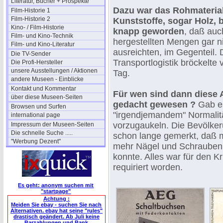
Literatur, Bücher + Prospekte
Dazu war das Rohmaterial,
Film-Historie 1
Film-Historie 2
Kunststoffe, sogar Holz, b
Kino- / Film-Historie
knapp geworden
, daß auc
Film- und Kino-Technik
hergestellten Mengen gar n
Film- und Kino-Literatur
ausreichten, im Gegenteil.
Die TV-Sender
Transportlogistik bröckelte
Die Profi-Hersteller
unsere Ausstellungen / Aktionen
Tag.
andere Museen - Einblicke
Kontakt und Kommentar
Für wen sind dann diese 
über diese Museen-Seiten
gedacht gewesen ?
Gab es
Browsen und Surfen
"irgendjemandem" Normalit
international page
vorzugaukeln. Die Bevölker
Impressum der Museen-Seiten
Die schnelle Suche .....
schon lange gemerkt, daß 
"Werbung Dezent"
mehr Nägel und Schrauben
konnte. Alles war für den K
requiriert worden.
Es geht: anonym suchen mit
"startpage"
Achtung :
Meiden Sie ebay - suchen Sie nach
Alternativen. ebay hat seine "rules"
drastisch geändert. Ab Juli keine
Barzahlungen und Bank