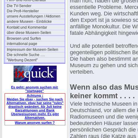
man hört, haben die große
Film- und Kino-Literatur
Die TV-Sender
essentielle Probleme. Mer
Die Profi-Hersteller
Kunden weg. Die wirtschaftl
unsere Ausstellungen / Aktionen
den Export ist ja sowieso s
andere Museen - Einblicke
anfällige Monokultur. Die W
Kontakt und Kommentar
fatale Abhängigkeit hingewi
über diese Museen-Seiten
Browsen und Surfen
international page
Und alle potentiell betroffen
Impressum der Museen-Seiten
gegenteiligen politischen B
Die schnelle Suche .....
Die haben also bestimmt an
"Werbung Dezent"
Museum zu gehen und sich l
verteiben.
Wenn also das Mus
Es geht: anonym suchen mit
"startpage"
keiner kommt . . . .
Achtung :
Meiden Sie ebay - suchen Sie nach
Viele technische Museen in
Alternativen. ebay hat seine "rules"
drastisch geändert. Ab Juli keine
Deutschland, vor allem die 
Barzahlungen und Bank
Überweisungen mehr. Es gibt
Radiomuseen und die weni
Alternativen.
bedeutenden Häuser lassen
Warum anonym surfen ?
persönlichen Gespräch die
Zahlen raus (die Katze aus