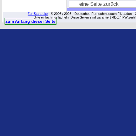
eine Seite zurück
Zur Startseite
- © 2006 / 2026 - Deutsches Fernsehmuseum Filzbaden - Cop
Bitte einfach nur lächeln: Diese Seiten sind garantiert RDE / IPW zert
zum Anfang dieser Seite