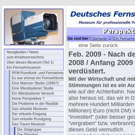
Sie sind hier :
Startseite
→
Ein Fernse
eine Seite zurück
Neuigkeiten / News
Feb. 2009 - Nach 
zum Inhaltsverzeichnis
2008 / Anfang 2009 
Über dieses Museum (Teil 1)
Ein Fernsehmuseum
verdüstert.
RFM Rundfunk- und Fernsehmuseum
Es war einmal ein Fernsehfundus
Mit der Wirtschaft und mi
Eine Mainzer Studie (1990?)
Stimmungen ist es ein Au
Eine Wiesbadener Studie
wie auf der Achterbahn. Na
Ein Wiesbadener Versuch
also heraus ist, das wir in 
Keine Perspektive ?
mehrere Hundert Milliarden 
Die Probleme in der Realität
Das virtuelle Museum
Millionen) Euro (nicht DM) 
Der virtuelle Eingang
"investiert" (oder besser ge
Zum virtuelle Rundgang
"vergraben" bzw. verbrannt
Das Traum-Museum
dieses Geld vermutlich
Die Zielgruppe
Der Standort