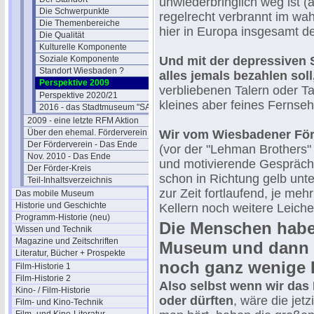
unwiederbringlich weg ist (
Die Schwerpunkte
regelrecht verbrannt im wah
Die Themenbereiche
hier in Europa insgesamt 
Die Qualität
Kulturelle Komponente
Soziale Komponente
Und mit der depressiven 
Standort Wiesbaden ?
alles jemals bezahlen soll
Perspektive 2009
verbliebenen Talern oder T
Perspektive 2020/21
kleines aber feines Fernse
2016 - das Stadtmuseum "SAM"
2009 - eine letzte RFM Aktion
Über den ehemal. Förderverein
Wir vom Wiesbadener Förd
Der Förderverein - Das Ende
(vor der "Lehman Brothers"
Nov. 2010 - Das Ende
und motivierende Gespräche
Der Förder-Kreis
schon in Richtung gelb unte
Teil-Inhaltsverzeichnis
zur Zeit fortlaufend, je me
Das mobile Museum
Historie und Geschichte
Kellern noch weitere Leiche
Programm-Historie (neu)
Die Menschen haben
Wissen und Technik
Magazine und Zeitschriften
Museum und dann 
Literatur, Bücher + Prospekte
noch ganz wenige B
Film-Historie 1
Film-Historie 2
Also selbst wenn wir da
Kino- / Film-Historie
oder dürften
, wäre die jet
Film- und Kino-Technik