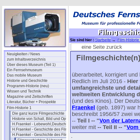
Sie sind hier :
Startseite
→
Film-Historie
(2)
→ Filmgeschichte II / 09
eine Seite zurück
Neuigkeiten / News
Filmgeschichte(n)
zum Inhaltsverzeichnis
Über dieses Museum (Teil 1)
Ein Fernsehmuseum
überarbeitet, korrigiert un
Das mobile Museum
Redlich im Juli 2016 -
Hier
Historie und Geschichte
Programm-Historie (neu)
umfangreichste und detail
Wissen und Technik
weltweiten Entwicklung d
Magazine und Zeitschriften
(und des Kinos). Der Deut
Literatur, Bücher + Prospekte
Fraenkel
(geb. 1897) war 
Film-Historie 1
beschreibt 1956/57 zwei we
Die ganz kurze Filmgeschichte
Historie von Schall, Bild und Optik
--
Teil I -- "
Von der Latern
H.Fraenkel - Lebewohl,Deutschland
weiter mit
-- Teil II -- "
Vom 
H.Fraenkel - Geschichte des Films 1
H.Fraenkel - Geschichte des Films 2
.