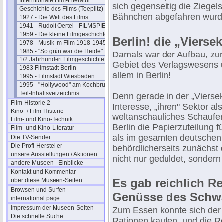
Interntionale Film-Literatur
sich gegenseitig die Ziegel
Geschichte des Films (Toeplitz)
Bähnchen abgefahren wurd
1927 - Die Welt des Films
1941 - Rudolf Oertel - FILMSPIEGEL
1959 - Die kleine Filmgeschichte
Berlin! die „Vierse
1978 - Musik im Film 1918-1945
1985 - "So grün war die Heide"
Damals war der Aufbau, zumi
1/2 Jahrhundert Filmgeschichte
Gebiet des Verlagswesens u
1983 Filmstadt Berlin
allem in Berlin!
1995 - Filmstadt Wiesbaden
1995 - "Hollywood" am Kochbrunnen
Teil-Inhaltsverzeichnis
Denn gerade in der „Viersek
Film-Historie 2
Interesse, „ihren" Sektor al
Kino- / Film-Historie
weltanschauliches Schaufe
Film- und Kino-Technik
Berlin die Papierzuteilung 
Film- und Kino-Literatur
als im gesamten deutschen
Die TV-Sender
Die Profi-Hersteller
behördlicherseits zunächst
unsere Ausstellungen / Aktionen
nicht nur geduldet, sondern
andere Museen - Einblicke
Kontakt und Kommentar
Es gab reichlich R
über diese Museen-Seiten
Browsen und Surfen
Genüsse des Schw
international page
Impressum der Museen-Seiten
Zum Essen konnte sich der
Die schnelle Suche .....
Rationen kaufen, und die R