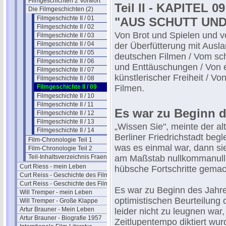
Filmgeschichten 2 Vorwort
Teil II - KAPITEL 09
Die Filmgeschichten (2)
Filmgeschichte II / 01
"AUS SCHUTT UND
Filmgeschichte II / 02
Von Brot und Spielen und 
Filmgeschichte II / 03
Filmgeschichte II / 04
der Überfütterung mit Aus
Filmgeschichte II / 05
deutschen Filmen / Vom sch
Filmgeschichte II / 06
und Enttäuschungen / Von e
Filmgeschichte II / 07
künstlerischer Freiheit / V
Filmgeschichte II / 08
Filmgeschichte II / 09
Filmen.
Filmgeschichte II / 10
Filmgeschichte II / 11
Es war zu Beginn de
Filmgeschichte II / 12
Filmgeschichte II / 13
„Wissen Sie", meinte der al
Filmgeschichte II / 14
Berliner Friedrichstadt beg
Film-Chronologie Teil 1
was es einmal war, dann si
Film-Chronologie Teil 2
Teil-Inhaltsverzeichnis Fraenkel 2
am Maßstab nullkommanull 
Curt Riess - mein Leben
hübsche Fortschritte gemac
Curt Reiss - Geschichte des Films I
Curt Reiss - Geschichte des Films II
Es war zu Beginn des Jahres
Will Tremper - mein Leben
optimistischen Beurteilung
Will Tremper - Große Klappe
Artur Brauner - Mein Leben
leider nicht zu leugnen wa
Artur Brauner - Biografie 1957
Zeitlupentempo diktiert wu