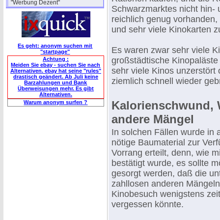
"Werbung Dezent"
Schwarzmarktes nicht hin- 
reichlich genug vorhanden, u
und sehr viele Kinokarten z
Es geht: anonym suchen mit
Es waren zwar sehr viele Ki
"startpage"
großstädtische Kinopaläste
Achtung :
Meiden Sie ebay - suchen Sie nach
sehr viele Kinos unzerstört 
Alternativen. ebay hat seine "rules"
drastisch geändert. Ab Juli keine
ziemlich schnell wieder ge
Barzahlungen und Bank
Überweisungen mehr. Es gibt
Alternativen.
Kalorienschwund, 
Warum anonym surfen ?
andere Mängel
In solchen Fällen wurde in
nötige Baumaterial zur Verf
Vorrang erteilt, denn, wie 
bestätigt wurde, es sollte m
gesorgt werden, daß die u
zahllosen anderen Mängeln
Kinobesuch wenigstens zeit
vergessen könnte.